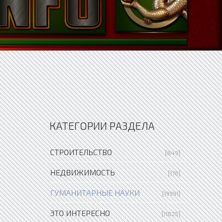
КАТЕГОРИИ РАЗДЕЛА
СТРОИТЕЛЬСТВО
[849]
НЕДВИЖИМОСТЬ
[176]
ГУМАНИТАРНЫЕ НАУКИ
[19991]
ЭТО ИНТЕРЕСНО
[11825]