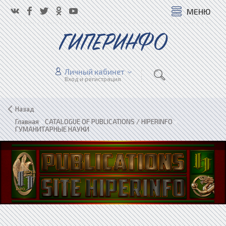
МЕНЮ
ГИПЕРИНФО
Личный кабинет
Вход и регистрация
Назад
Главная
»
CATALOGUE OF PUBLICATIONS / HIPERINFO
»
ГУМАНИТАРНЫЕ НАУКИ