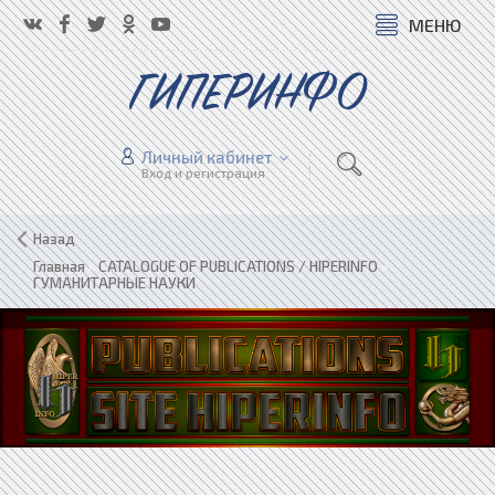
МЕНЮ
ГИПЕРИНФО
Личный кабинет
Вход и регистрация
Назад
Главная
»
CATALOGUE OF PUBLICATIONS / HIPERINFO
»
ГУМАНИТАРНЫЕ НАУКИ