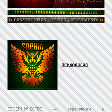
ПСИХОЛОГИЯ
СОПЕРНИЧЕСТВО — стремление к соревнованию с другими людьми; желание одержать над ними верх, превзойти. СОПОСТАВИМОСТЬ — применительно тестов означает, что оценки, полученные посредством теста, можно сравнивать независимо от того, где, когда и кем они получены (если тест применялся правильно). СОПРОВОЖДЕНИЕ НЕОСОЗНАВАЕМОЕ (сопровождение неосознаваемое действий сознательных) — такие процессы просто сопровождают действия. Существует большое их количество, и они весьма интересны для психологии. Сюда входят движения непроизвольные, тонические напряжения, мимика и пантомимика, и большой класс вегетативных реакций, сопровождающих действия и психические состояния. Примером могут служить движения непроизвольные челюстей или губ в такт движениям рук, непроизвольные горестные гримасы при сопереживании другим людям, и пр. Многие из этих процессов, особенно вегетативные компоненты, составляют объект физиологии. Но они весьма важны и для психологии, ибо: 1) они включены в процессы общения и являются важнейшими дополнительными средствами коммуникации; 2) их можно использовать как объективные показатели различных психологических характеристик человека — его намерений, отношений, скрытых желаний, мыслей и прочего; именно в расчете на эти процессы в психологии экспериментальной ведется разработка индикаторов объективных психических процессов и состояний. СОПРОТИВЛЕНИЕ — согласно З. Фрейду — сила и процесс, производящие вытеснение и поддерживающие его посредством противодействия переходу представлений и симптомов из бессознательного в сознание. Сопротивление — верный признак конфликта и исходит из тех же высших слоев и систем психики, кои в свое время произвели вытеснение. Сопротивление может быть только выражением Я, кое в свое время произвело вытеснение, а теперь хочет его сохранить. Имеются пять основных разновидностей сопротивления, исходящих из трех сторон, — Я, Оно и Сверх-Я: 1) сопротивление вытеснение — от Я; 2) сопротивление из перенесения — от Я; 3) сопротивление из выгоды от болезни — от Я; 4) сопротивление от Оно; 5) сопротивление от Сверх-Я. СОПРОТИВЛЕНИЕ БЕССОЗНАТЕЛЬНОГО — процесс, происходящий после устранения сопротивления, состоящий в том, что Я приходится еще преодолеть силу навязчивого воспроизведения — того притяжения, коим бессознательные прообразы влияют на вытесненный процесс влечения. СОПРОТИВЛЕНИЕ БОЛЬНОГО ЛЕЧЕНИЮ — сила, препятствующая осознанию забытых воспоминаний, переведению их из бессознательного в сознательное для установления ассоциативных связей воспоминаний бессознательных и сознательных. В процессе психоаналитической терапии это сопротивление создает неосознаваемое противодействие клиента врачу и выздоровлению. Это сопротивление формируется под влиянием Я, не желающего прекратить вытеснения, и сексуальных влечений, не желающих отказаться от замещающего удовлетворения, пока не известно, дает ли реальный мир что-то лучшее. Согласно З. Фрейду, вся психоаналитическая теория построена на признании сопротивления, оказываемое клиентом при попытке сделать его бессознательное сознательным. Объективный признак сопротивления-то, что ассоциативные мысли клиента остаются необъяснимыми или далеко уклоняются от обсуждаемой темы. СОПРОТИВЛЕНИЕ ТОЛКОВАНИЮ СНОВИДЕНИЯ — согласно З. Фрейду — сопротивление вытеснения, выступающее как признак цензуры сновидения. СОСОЧЕК ВКУСОВОЙ — структуры, рассеянные по поверхности языка и содержащие вкусовые почки. СОСРЕДОТОЧЕННОСТЬ — 1. Направленность в одно место; собранность в одном месте. 2. Направленность, напряженность, устремленность на нечто одно; сконцентрированность внимания. СОСТОЯНИЕ — в самом общем виде — характеристика любой системы, отражающая ее положение относительно координатных объектов среды. Состояние человека может быть внутренне и внешне наблюдаемым. Оно выступает регулятивной функцией адаптации к внешней ситуации и среде. Внутренне наблюдаемое состояние — это зафиксированное сознанием на определенный момент времени интегральное ощущение благополучия (неблагополучия), комфорта (дискомфорта) в неких подсистемах организма или всего организма в целом. Внешне наблюдаемое состояние-это степень благополучия (неблагополучия), комфорта (дискомфорта), определяемая по внешне читаемым признакам (-> перцепция социальная). СОСТОЯНИЕ ВЫТЕСНЕНИЯ — своеобразное психическое состояние, в силу коего бессознательные мысли не могли стать сознательными. СОСТОЯНИЕ ГИПНОИДНОЕ — согласно Брейеру — особый вид душевного состояния, при коем возникают истерические симптомы. Согласно З. Фрейду, эта гипотеза излишня и даже задерживает развитие психоаналитического метода, а потому оставлена психоанализом. СОСТОЯНИЕ ДИСКОМФОРТНОЕ — переживание нелокализованных отрицательных эмоций, характерных неприятными ощущениями (головная боль) и неблагоприятными психофизиологическими сдвигами. Причинами бывают фоновые влияния вредных или непривычных воздействий окружения, чрезмерное ограничение или увеличение стимуляции сенсорной, нарушения сна. В качестве средства диагностики этих состояний можно использовать электрофизиологические показатели, — например, повышение активности медленных тета-ритмов и дельта-ритмов в энцефалограмме. СОСТОЯНИЕ НАВЯЗЧИВОЕ — непроизвольные, внезапно появляющиеся в сознании тягостные мысли, представления или побуждения к действию, воспринимаемые как чуждые, эмоционально-неприятные. Могут проявляться в виде воспоминаний, сомнений, влечений, внешних действий. Часто связаны с болезненными переживаниями принуждения к их воспроизведению. Содержание навязчивых психических переживаний субъективно часто сопровождается ощущением некоей опасности. Хотя человек часто относится ним как к болезненным и мешающим явлениям, бороться с ними он не в состоянии. Например, при навязчивом страхе заражения, сопровождаемом бесконечным мытьем рук, клиент понимает, что его страх бессмыслен, но продолжает делать это, дабы смягчить внутреннюю душевную напряженность, лежащую в основе состояний навязчивых. Подобные состояния выделяются в интеллектуальной, эмоциональной и моторной сферах. Они — основной симптом при некоих неврозах; встречаются также при шизофрении, психопатиях, органических поражениях мозга головного. Иногда возникают у здоровых людей при утомлении, тревоге. Особенно распространены навязчивые страхи, или фобии: агорафобия, гисофобия, клаустрофобия, канцерофобия и пр. Защитно-приспособительный механизм навязчивостей состоит в том, что поначалу аморфная, беспредметная аффективная напряженность превращается в определенные состояния навязчивые, позволяющие человеку снизить уровень Внутренней напряженности, хотя само содержание этих состояний может быть очень мучительно. Поэтому не рекомендуется «ломать» навязчивости большими дозами нейролептиков (-> психофармакология) — это способствует усилению, выходу чисто аффективных расстройств (острой тревоги, тоскливости). При тяжелых формах состояний навязчивых у больных наблюдаются парадоксальные формы реагирования: максимально усиленные реакции защитные против мнимых опасностей при резком ослаблении адекватных форм реагирования на реальные вредности или угрозы. Так, больные с различными состояниями навязчивыми могут спокойно реагировать на обнаруженное злокачественное заболевание. СОСТОЯНИЕ ПОГРАНИЧНОЕ — общее название ряда различных слабых, стертых форм нервно-психических расстройств, находящихся вблизи условной границы между психическим здоровьем и выраженной патологией. Круг таких расстройств очень широк. Выделяются: 1) состояния пограничные в узком смысле — психогении без острых психотических расстройств (реактивные состояния, неврозы), психопатии, психические нарушения в экстремальных условиях деятельности; 2) состояния пограничные в широком, лечебно-практическом смысле, когда больные не обнаруживают глубоких изменений психики, — медленно начинающиеся вялотекущие формы шизофрении, мягкие формы психоза циркулярного (циклотимия), расстройства психосоматические, алкоголизм хронический (без выраженной деградации личности) и пр. В целом для состояний пограничных характерно наличие конкретных психосоциальных факторов, оказывающих доминирующее влияние на их формирование, и преходящее нарушение адаптивных возможностей и интегрированности личности. Люди, находящиеся в таких состояниях, нуждаются в специализованной психотерапевтической и социально-психологической помощи, производимой как медицинскими учреждениями, так и ориентированными на здоровых людей консультативными центрами («телефон доверия» и пр.). СОСТОЯНИЕ ПСИХИЧЕСКОЕ — понятие, используемое для условного выделения в психике индивида относительно статичного момента — в отличие от понятия процесса психического (-> психическое: процессуальность), подчеркивающего динамические моменты психики, и понятия свойства психического, указывающего на устойчивость проявлений психики, их закрепленность и повторяемость в структуре личности. Интегральная характеристика системы деятельностей индивида, сигнализирующая о процессах их реализаций и их взаимосогласованности. Одно и то же проявление психики можно рассмотреть в разных отношениях. Так, аффект как состояние психическое представляет собой обобщенную характеристику эмоциональных, познавательных и поведенческих аспектов психики субъекта в определенный, относительно ограниченный отрезок времени; как процесс психический он характерен стадиальностью развития эмоций; он может рассматриваться и как проявление свойств психических индивида — вспыльчивости, несдержанности, гневливости и пр. К состояниям психическим относятся: 1) проявления чувств — настроения, аффекты, эйфория, тревога, фрустрация и пр.; 2) проявления внимания — сосредоточенность, рассеянность; 3) проявления воли — решительность, растерянность, собранность; 4) проявления мышления — сомнения; 5) проявления воображения — грезы, и пр. В качестве основных состояний психических числятся бодрость, эйфория, усталость, апатия, депрессия, отчуждение, утрата чувства реальности. Предмет специального изучения в психологии — состояния психические людей в условиях стресса: 1) при экстремальных обстоятельств