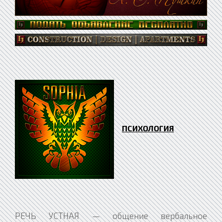
ПСИХОЛОГИЯ
РЕЧЬ УСТНАЯ — общение вербальное (словесное) посредством языковых средств, воспринимаемых на слух. Характерна тем, что отдельные компоненты сообщения речевого порождаются и воспринимаются последовательно. Процесс порождения речи устной содержит звенья ориентировки, одновременного планирования (программирования), речевой реализации и контроля; при этом планирование совершается по двум параллельным каналам и касается содержательной и моторно-артикуляционной сторон речи. РЕЧЬ УСТНАЯ: ВОСПРИЯТИЕ — построение модели субъективной осмысленного сообщения на основе процесса слушания активного. Восприятие смысла в значительной мере зависит от индивидуально-личностных особенностей слушающего или читающего, прежде всего — от гибкости мышления и направленности личности. РЕЧЬ ЭГОЦЕНТРИЧЕСКАЯ — речь, обращенная к самому себе, регулирующая и контролирующая практическую деятельность ребенка, — говорение без попыток встать на точку зрения собеседника, что ребенку характерно. Одна из форм детской речи, впервые описанная швейцарским психологом Ж. Пиаже. Наблюдается в возрасте трех — пяти лет и к концу возраста дошкольного исчезает. Проявляется в том, что дети говорят вслух, как будто ни к кому не обращаясь, в частности задают вопросы, не получая на них ответа и нисколько тем не беспокоясь. С возрастом проявления речи эгоцентрической убывают и к шести — семи годам исчезают. Согласно Пиаже, у ребенка изначально отсутствуют операции интеллектуальные, позволяющие осознать различия собственной и чужой точек зрения. Если ребенок развивается в обедненной в плане общения среде, то доля его речи эгоцентрической достаточно велика, но в ситуации совместно организованной работы детей резко падает и практически исчезает после семи лет. Как показал Л. С. Выготский в полемике с Пиаже (впоследствии согласившимся с его точкой зрения), она генетически восходит к внешней (коммуникативной) речи и есть продукт ее частичной интериоризации. Итак, речь эгоцентрическая — как бы переходный этап от речи внешней к внутренней. Можно сделать вывод, что речь эгоцентрическая отражает уже продвинутую стадию интериоризации речи как главного средства саморегуляции. Понятие речи эгоцентрической применяется также в патопсихологии при описании соответственных синдромов. РЕШЕНИЕ — в психологии — формирование мыслительных операций, снижающих исходную неопределенность ситуации проблемной. В процессе решения выделяются стадии поиска, принятия и реализации. Конкретизация понятия решения зависит: 1) от уровня исследования — системного, функционального, личностного, деятельностного; 2) от области исследования — решение познавательное, творческое, оперативное, управленческое; 3) от психологических механизмов решения — решение волевое, интеллектуальное, эмоциональное, вероятностное, и пр. В психологии инженерной понятие решения часто отождествляется с принятием решения в связи с восприятием сигналов и способами воздействия на систему управления. Оценка решения проводится по параметрам его качества и эффективности, психологической и логической сложности. Типичная структура поведения в ходе решения — разделение исходной проблемы на множество более простых промежуточных задач согласно плану решения. Есть два типа механизмов решения, характерных наличием или отсутствием гарантии получения правильного результата, — механизмы точные (аналитические, логические) и механизмы эвристические (приближенные, интуитивные). Практическая ценность эвристических приемов зависит от предшествующего опыта решения аналогичных задач. РЕШЕНИЕ АЛЬТЕРНАТИВНОЕ — одно из возможных решений некоей проблемы, столь же правдоподобное, как другие решения, причем оно оспаривает справедливость возможного иного решения. При наличии нескольких решений альтернативных ни одно не может считаться вполне и окончательно правильным. РЕШИТЕЛЬНОСТЬ — способность самостоятельно принимать ответственные решения и неуклонно реализовать их в деятельности. Особенно ярко проявляется в сложных ситуациях, когда поступок связан с известным риском и необходимостью выбора из нескольких альтернатив. Решительность — это также способность смело брать на себя ответственность за принятое решение, своевременность действия, умение быстро его исполнять или задерживать. Нравственная оценка решительных поступков зависит от их конкретного социального содержания. РИГИДНОСТЬ — в психологии — неготовность, затрудненность — вплоть до полной неспособности — в изменении намеченной субъектом программы деятельности в условиях, требующих ее перестройки согласно новым ситуационным требованиям. Выделяются: 1) ригидность когнитивная — обнаруживается в трудностях перестройки восприятия и представлений в изменившейся ситуации; 2) ригидность аффективная — выражается в косности аффективных, эмоциональных откликов на изменяющиеся объекты эмоций; 3) ригидность мотивационная — проявляется в тугоподвижной перестройке системы мотивов в обстоятельствах, требующих гибкости и изменения характера поведения. Уровень ригидности, проявляемой субъектом, обусловлен взаимодействием его особенностей личностных с характером среды, включая степень сложности стоящей задачи, ее привлекательности, наличие опасности, монотонность стимуляции и пр. РИСК — ситуативная характеристика деятельности, состоящая в неопределенности ее исхода и возможных неблагоприятных последствиях в случае неуспеха. В психологии этому термину соответствуют три основных взаимосвязанных значения. 1. Риск как мера ожидаемого неблагополучия при неуспехе в деятельности, определяемая сочетанием вероятности неуспеха и степени неблагоприятных последствий в этом случае. 2. Риск как действие, выполнение коего ставит под угрозу удовлетворение некоей достаточно важной потребности, или же в некоем отношении грозит субъекту потерей — проигрышем, травмой, ущербом. Экспериментально здесь различаются риск мотивированный, рассчитанный на ситуативные преимущества в деятельности, и риск немотивированный. Кроме того, исходя из соотношения ожидаемого выигрыша и ожидаемого проигрыша при реализации соответственного действия, выделяются риск оправданный и неоправданный. 3. Риск как ситуация выбора между двумя (или даже более) возможными вариантами действия, исход коего проблематичен и связан с возможными неблагоприятными последствиями: менее привлекательным, но более надежным, и более привлекательным, но менее надежным. Традиционно здесь выделяются два класса ситуаций: 1) те, в коих успех и неуспех оцениваются по определенной шкале достижений — ситуации типа «уровень притязаний»; 2) те, в коих неуспех влечет наказание — физическую угрозу, болевое воздействие, социальные санкции. При этом выбор рискованного поведения не всегда обусловлен более высокой ценностью достигаемого результата. Часто проявляется тенденция к бескорыстному риску, воспринимаемому как самостоятельная ценность. Важно различие между ситуациями шансовыми, где исход зависит от случая, и ситуациями навыка, где он связан со способностями субъекта. Выявлено, что при прочих равных условиях люди обнаруживают более высокий уровень риска в ситуациях, связанных не с шансом, а с навыком, — когда считают, что от них что-то зависит. В психологии понятие риска раскрывается преимущественно в аспекте принятия риска — активного предпочтения субъектом опасного варианта действия безопасному. Привлекают внимание явления сдвига в сторону большего или меньшего уровня риска в условиях группового обсуждения деятельности (-> сдвиг рисковый). РИСУНОК ДЕТСКИЙ — продукт деятельности изобразительной ребенка. Предпосылки к овладению рисованием — прежде всего осознание того, что некоторые предметы могут оставлять следы — возникают в возрасте раннем в контексте деятельности предметно-манипулятивной. Первые рисунки являют собой начерченные на листе бумаги каракули, при этом рисунок содержит не только образы зрительные предмета и представления о нем, но и двигательные представления о том, как нужно строить изображение предмета. РИТМ — 1. Чередование некоих элементов, происходящее с определенной последовательностью, частотой и пр. 2. Налаженный ход чего-либо; размеренность протекания чего-либо. РИТМ ГОДОВОЙ — биологические ритмы с периодичностью, близкой к одному году. РИТУАЛ — согласно Э. Фромму — символическое выражение мыслей и чувств посредством действия, общего для многих и выражающего общие стремления, основание коих лежит в общих ценностях. Различаются: 1) ритуал рациональный — выражающий стремления, ценные для индивида, и не отвращающий подавленные импульсы; 2) ритуал иррациональный — с навязчиво-вынужденным характером и значительным элементом страха. РОБОТИЗАЦИЯ — в психологическом аспекте — использование интеллектуальных роботехнических комплексов, функциональные особенности коих состоят в достаточно гибком реагировании на изменения в рабочей зоне. В таких комплексах выделяются три основные взаимосвязанные подсистемы: 1) подсистема восприятия — обеспечивает прием информации из рабочей зоны и может реализоваться на базе нескольких видов сенсоров: тактильного, локационного, силомоментного, визуального и звукового; 2) подсистема представления знаний — является ведущей и обеспечивает накопление, корректировку и использование знаний в решении задач; 3) подсистема планирований и исполнения действий — выполняет актуальное преобразование обобщенного плана действий в последовательность операций требуемой амплитуды и скорости. Приведенная структура функций говорит о потребности разработчиков этих комплексов иметь достоверные психологические знания об аналогичных процессах, реализуемых человеком. Все психологические явления, выявленные в экспериментальных исследованиях процессов сенсорно-познавательных, построения движений, применяются в новых разработках, а проблемы роботизации влияют на содержание исследований психологических. Это объясняется тем, что успешно действующие роботехнические комплексы предоставляют психологам ценный эмпирический материал для разработки новых моделей концептуальных аналогичных процессов психических. РОЛЬ — в психологии социальной — социальная функция личности; соответс