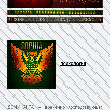
ПСИХОЛОГИЯ
ДОМИНАНТА — временно господствующая рефлекторная система, некий очаг физиологического возбуждения в системе нервной центральной, на который происходит переключение раздражителей, обычно индифферентных относительно этого очага. Обусловливает работу нервных центров в данный момент и тем самым придает поведению определенную направленность. Учение о доминанте создано А. А. Ухтомским. Доминанта включает в себя нервные центры, имеющие корковую локализацию, и субкортикальные компоненты, совместная работа коих находит свое выражение в вегетативной и гуморальной динамике. Как господствующий очаг возбуждения, доминанта суммирует и накапливает импульсы, текущие в систему нервную центральную, одновременно подавляя активность других центров.. Этим объясняется системный характер и целенаправленность поведения организма: будучи рефлекторным по типу, оно является активным, а не реактивным, Доминанта характерна повышенной возбудимостью, стойкостью возбуждения, суммативностью последовательно приходящих нервных импульсов, что является нейрофизиологической основой направленного поведения. Считая доминанту особым органом, Ухтомский утвердил понимание органа как системы функциональной, а не морфологически неизменного образования. Решающее значение он придавал принципу «истории системы», ритм функционирования коей воспроизводит ритм внешних воздействий. Благодаря этим воздействиям нервные ресурсы ткани в оптимальных условиях возрастают, а не истощаются. Общее направление развития системы нервной идет в сторону срочности сигнализации и управления. Она отражает предметы внешней среды в их пространственно-временном единстве благодаря нераздельности пространственно-временных параметров своей деятельности (концепция хронотопа, сложившаяся под влиянием теории относительности Эйнштейна). Особая человеческая доминанта, которую Ухтомский противопоставил индивидуалистическому мировоззрению, — «доминанта на лицо другого». ДОНЖУАНИЗМ — психотическое состояние мужчины, характерное его стремлением к постоянной смене партнерш и неспособностью видеть в отношениях между мужчиной и женщиной ничего, помимо плотского, сексуального аспекта. Соответственно психоаналитической трактовке, такой отказ от духовного общения с женщиной обусловлен неосознанным желанием отомстить всем женщинам за отсутствие душевной теплоты у собственной матери. Состояние получило название по имени Дон-Жуана, известного по произведениям П. Меримо, А. С. Пушкина, А. К. Толстого и пр. ДОСТОВЕРНОСТЬ — Одна из характеристик психодиагностических методик и тестов. Понятие достоверности близки к понятию валидности, но не вполне тождественно ему. ДРАЙВ — понятие, применяемое в психологии мотивации и в теории научения. Означает неосознаваемое внутреннее влечение общего характера, порожденное некоей органической потребностью. ДРАМАТИЗИРОВАНИЕ — процесс и механизм воплощения мыслей в образы зрительные. ДРУГОЙ ЗНАЧИМЫЙ — Человек, являющийся авторитетом для данного субъекта общения и деятельности. Понятие введено американским исследователем Г. С. Салливаном. Существующие определения личностной значимости распадаются на две основные парадигмы. Первая описывает значимость другого человека через изменения, произведенные им в данном индивиде; вторая ориентирована на соотнесение и определенное совпадение характеристик другого значимого и ценностно-потребностной сферы индивида. Если в рамках первой парадигмы индивид рассматривается как объект влияния другого значимого, то в рамках второй он — субъект взаимодействия с другим значимым. Личностная значимость обусловливается эмоциональной привлекательностью другого значимого (-> социометрия), его информативностью (-> авторитет; референтность), а также институциализованной ролью (-> роль). Средние показатели круга других значимых, называемого испытуемыми, колеблются в зависимости от выбранного исследователем критерия его определения (близкие люди; люди, сыгравшие особенно существенную роль в вашей жизни; уникальные, не похожие на других личности; и пр.). При этом в число других значимых могут включаться не только лица, составляющие актуальное окружение индивида, но и те, что давно утратили с ним контакт, иногда — даже литературные герои (-> субъектность отраженная). ДРУЖБА — вид устойчивых, индивидуально-избирательных отношений межличностных, характерный взаимной привязанностью участников, усилением процессов аффилиации, взаимными ожиданиями ответных чувств и предпочтительности. Развитие дружбы предполагает следование неписаному «кодексу», утверждающему необходимость взаимопонимания, взаимную откровенность и открытость, доверительность, активную взаимопомощь, взаимный интерес к делам и переживаниям другого, искренность и бескорыстие чувств. Серьезные нарушения «кодекса» ведут либо к прекращению дружбы, либо к поверхностным приятельским отношениям, либо даже к превращению дружбы в противоположность-вражду. Противопоставление дружбы, при всей ее интимности, деловым, служебным и другим отношениям — относительно. Дружба зависит от общности цели, интересов, идеалов, намерений; в ней необходимо проявляется единство ценностно-ориентационное. Богатство отношений дружбы определяется социальной ценностью деятельности, коей посвятили себя друзья, и тех идей и интересов, на коих основан их союз. Функции дружбы, закономерности ее развития и прочее существенно меняются на разных этапах жизни и обладают спецификой по полу. В силу того, что в дружбе очень большую роль играют эмоциональные переживания, ее формирование и развитие зависит от частоты контактов, от принадлежности к одной группе, от совместной деятельности. Если детская дружба, характерная эмоциональной привязанностью, основана прежде всего на совместной деятельности, то с возрастом формируется потребность в другом человеке как личности, основанная на развитии потребности осознать самого себя, соотнести свои переживания с переживаниями другого человека. На этой основе происходят усиленные поиски друга и появляется возможность его идеализации. Наибольшей интенсивности дружба достигает в периоды юности и ранней взрослости, когда отмечается исключительная значимость отношений с друзьями, большие частота встреч и объем совместно проводимого времени. При этом дружеские отношения характерны глубоким эмоциональным контактом. Поскольку потребность в интимности у девочек формируется быстрее, чем у мальчиков, девушки раньше переходят от детской дружбы к юношеской. Для взрослого человека основания для дружбы имеют более дифференцированный характер, ибо дружеские чувства могут локализоваться в любовных, семейных или родительских отношениях. Появление семьи и другие изменения при переходе к взрослости изменяют характер дружбы — дружеские отношения перестают быть уникальными, их значимость несколько снижается, меняются функции дружбы. Однако и на более поздних стадиях жизни дружба остается одним из важнейших факторов формирования личности и поддержания стабильности Я-концепции. Поскольку дружба — социальный феномен, анализ ее средствами только психологии недостаточен. Дружба изучается социологией, философией, этнографией и другими науками. ДУАЛИЗМ — 1. Концепция, утверждающая сосуществование двух равноправных начал. 2. В психологии — подход дуалистический. ДУГА РЕФЛЕКТОРНАЯ: СХЕМА -> принцип дуги рефлекторной духовность — с позиций материализма — индивидуальная выраженность в системе мотивов личности двух фундаментальных потребностей: 1) идеальная потребность познания; 2) социальная потребность жить и действовать «для других». Под духовностью преимущественно подразумевается первая из этих потребностей, а вторая — под душевностью. С категорией духовности соотносится потребность познания — мира, себя, смысла и назначения своей жизни. Человек духовен постольку, поскольку задумывается над этими вопросами и стремится получить на них ответ. Объективная полезность духовной деятельности человека диалектически сочетается с субъективным бескорыстием, где награда — удовольствие, доставляемое процессом познания внешнего мира, и удовлетворение от выполненного долга; наказание — угрызения совести и чувство вины. Эта относительная независимость деятельности познавательной от прагматических целей, а альтруистических деяний — от немедленного социального одобрения делает духовность важнейшим фактором развития цивилизации, открытия новых норм общественной жизни, соответственных изменившимся условиям существования. Л. Н. Толстой считал лучшим из людей того, кто живет преимущественно своими мыслями и чужими чувствами, худшим — человека, эгоистически ориентированного на себя, подчиняющего свои суждения не истине, а выгоде. Формирование духовных потребностей личности — важнейшая задача воспитания. ДУША — понятие, отражающее исторически изменявшиеся воззрения на психику человека и животных; в религии, идеалистической философии и психологии душа — нематериальное, независимое от тела животворящее и познающее начало. В эллинской философии существование души не подвергалось сомнению. Вообще во времена античности обозначились различные мнения о душе — ее «материальности» и «идеальности». Специальный трактат, посвященный душе, принадлежит Аристотелю и является первым известным собственно психологическим трудом. В нем были систематизированы известные идеи о душе, выдвинуты и обоснованы несколько важных положений. Здесь душа определяется как сущность живого тела — особый орган, посредством коего тело чувствует и мыслит. В целом душа смертна вместе с телом, но часть ее, соответственная абстрактному, теоретическому мышлению, бессмертна. С позиций материализма, появление понятия души связано с анимистическими представлениями первобытного человека, примитивно-материалистически истолковывавшего сон, обморок, смерть и пр. Сновидения воспринимались как впечатления души, покидающей тело и обретающей независимое существование. Дальнейшее развитие представлений о душе происходило в контексте истории психологии и выражалось в столкновении идеалистических и материалистических учений о психике. Впервые положение о неотделимости души от тела выдвинул Аристотель, со