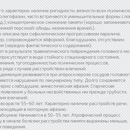
о характерно: наличие ригидности, вязкости всех психическ
 олигофазии, часто встречаются уменьшительные формы сло
т. д.); концентрическое снижение памяти (хорошо запоминают
енной персоной: обиды, назначения врачей,).
 описана при сифилитическом прогрессивном параличе.
ер, сопровождается эйфорией, благодушием, отсутствием
я (нередко фантастического содержания).
ет в результате травматического повреждения головного мо
 присутствует в виде стойкого стационарного состояния,
мания, тугоподвижностью психических процессов,
в ряде случаев расстройством влечений.
 деменция развивается при атеросклерозе сосудов головног
няются нарушения по лакунарному типу. Долго сохраняется
терно слабодушие, амнестическая афазия. Старческая
с появления у больных несвойственных им прежде грубости,
ния влечений.
возрасте 55–60 лет. Характерно наличие расстройств речи,
ереходящая в моторную афазию.
абоумие Начинается в 50–55 лет. Атрофический процесс
му в начале болезни расстройства памяти выражены меньше,
 поведения.