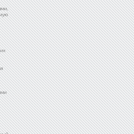
ами,
ямую
ких
ия
ими
,
сный