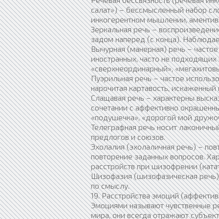
салат») – бессмысленный набор сл
инкогерентном мышлении, аментив
Зеркальная речь – воспроизведени
задом наперед (с конца). Наблюдае
Вычурная (манерная) речь – часто
иностранных, часто не подходящих 
«сверхнеординарный», «мегахитовый
Пуэрильная речь – частое использо
нарочитая картавость, искаженный 
Слащавая речь – характерны выск
сочетании с аффективно окрашенны
«подушечка», «дорогой мой дружоч
Телеграфная речь носит лаконичный
предлогов и союзов.
Эхолалия (эхолаличная речь) – по
повторение заданных вопросов. Хар
расстройств при шизофрении (ката
Шизофазия (шизофазическая речь) 
по смыслу.
19. Расстройства эмоций (аффекти
Эмоциями называют чувственные р
мира, они всегда отражают субъек