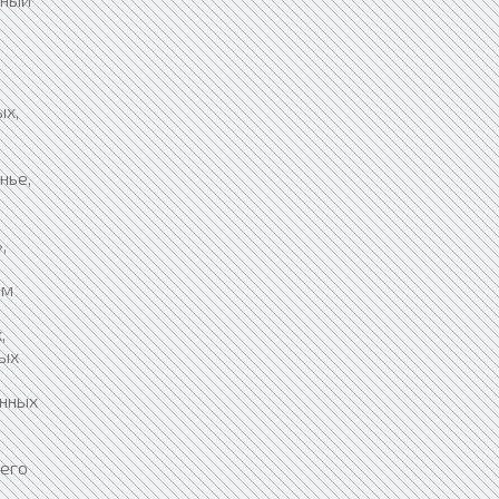
ых,
нье,
,
ем
,
вых
енных
щего