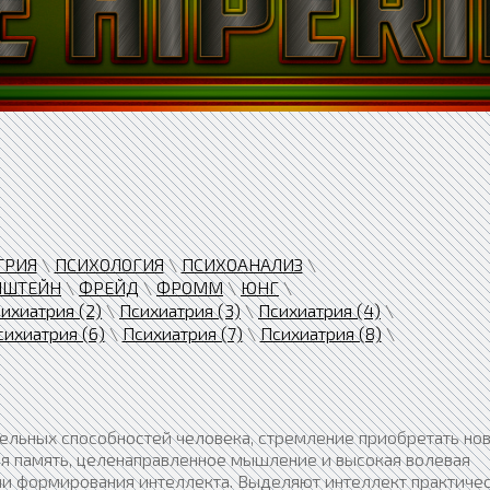
ТРИЯ
\
ПСИХОЛОГИЯ
\
ПСИХОАНАЛИЗ
\
НШТЕЙН
\
ФРЕЙД
\
ФРОММ
\
ЮНГ
\
ихиатрия (2)
\
Психиатрия (3)
\
Психиатрия (4)
\
сихиатрия (6)
\
Психиатрия (7)
\
Психиатрия (8)
\
тельных способностей человека, стремление приобретать но
ая память, целенаправленное мышление и высокая волевая
ми формирования интеллекта. Выделяют интеллект практиче