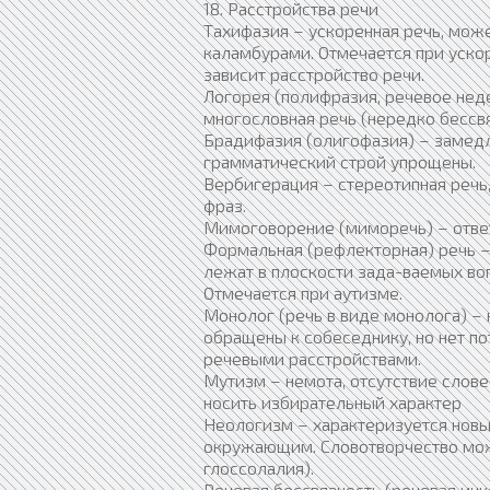
18. Расстройства речи
Тахифазия – ускоренная речь, мож
каламбурами. Отмечается при уск
зависит расстройство речи.
Логорея (полифразия, речевое неде
многословная речь (нередко бессв
Брадифазия (олигофазия) – замедл
грамматический строй упрощены.
Вербигерация – стереотипная речь,
фраз.
Мимоговорение (миморечь) – ответ
Формальная (рефлекторная) речь –
лежат в плоскости зада-ваемых во
Отмечается при аутизме.
Монолог (речь в виде монолога) – 
обращены к собеседнику, но нет п
речевыми расстройствами.
Мутизм – немота, отсутствие слов
носить избирательный характер
Неологизм – характеризуется нов
окружающим. Словотворчество може
глоссолалия).
Речевая бессвязность (речевая инк