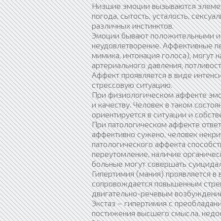
Низшие эмоции вызываются элемен
погода, сытость, усталость, сексу
различных инстинктов.
Эмоции бывают положительными и о
неудовлетворение. Аффективные пе
мимика, интонация голоса), могут 
артериального давления, потливост
Аффект проявляется в виде интен
стрессовую ситуацию.
При физиологическом аффекте эмо
и качеству. Человек в таком состо
ориентируется в ситуации и собств
При патологическом аффекте ответн
аффективно сужено, человек некри
патологического аффекта способс
переутомление, наличие органическ
больные могут совершать суицида
Гипертимия (мания) проявляется в
сопровождается повышенным стрем
двигательно-речевым возбуждени
Экстаз – гипертимия с преобладан
постижения высшего смысла, недо