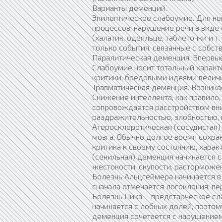
Варианты деменций.
Эпилептическое слабоумие. Для нег
процессов; нарушение речи в виде
(халатик, одеяльце, таблеточки и 
только события, связанные с собств
Паралитическая деменция. Впервые
Слабоумие носит тотальный характ
критики, бредовыми идеями величи
Травматическая деменция. Возника
Снижение интеллекта, как правило,
сопровождается расстройством вни
раздражительностью, злобностью, 
Атеросклеротическая (сосудистая)
мозга. Обычно долгое время сохра
критика к своему состоянию, харак
(сенильная) деменция начинается 
жестокости, скупости, расторможе
Болезнь Альцгеймера начинается в 
сначала отмечается логоклония, п
Болезнь Пика – предстарческое сл
начинается с лобных долей, поэто
деменция сочетается с нарушением