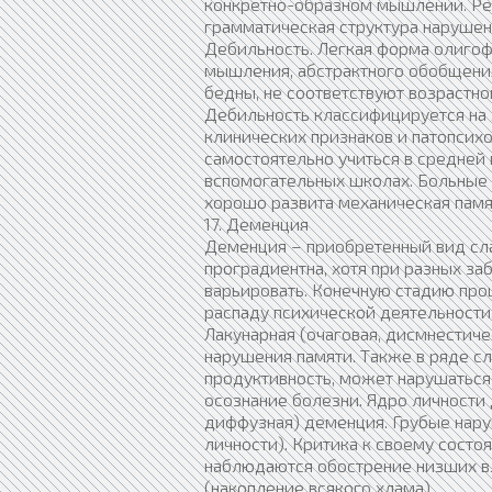
конкретно-образном мышлении. Реч
грамматическая структура наруше
Дебильность. Легкая форма олигоф
мышления, абстрактного обобщени
бедны, не соответствуют возрастно
Дебильность классифицируется на 
клинических признаков и патопсихо
самостоятельно учиться в средней 
вспомогательных школах. Больные
хорошо развита механическая памят
17. Деменция
Деменция – приобретенный вид сла
проградиентна, хотя при разных з
варьировать. Конечную стадию про
распаду психической деятельности
Лакунарная (очаговая, дисмнестич
нарушения памяти. Также в ряде с
продуктивность, может нарушаться 
осознание болезни. Ядро личности 
диффузная) деменция. Грубые нару
личности). Критика к своему состо
наблюдаются обострение низших в
(накопление всякого хлама).