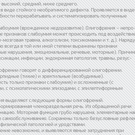
 высокий, средний, ниже среднего.
 в виде стойкого необратимого дефекта. Проявляется в виде
обности перерабатывать и систематизировать полученные
абоумия (врожденное недоразвитие). Олигофрения – непро
ие признаков слабоумия может происходить под воздействи
мозговая травма, алкоголизм, токсикомании и т. д.). Наряду
ю всегда в той или иной степени выражены признаки
вые нарушения, эмоциональные, речевые, моторные). Причин
сикации, инфекции, эндокринная патология, травмы, резус-
гофрении говорят о дифференцированной олигофрении.
рпидные (тихие) и эректильные (возбудимые).
сть только признаки слабоумия) и осложненные (с
и, с психопатическими эпизодами, с эпилептиформным
мия выделяют следующие формы олигофрений.
сформированная членораздельная речь. Из обращенной речи
нацию. Моторная функция грубо нарушена, элементарные н
 к самообслуживанию. Сохранены только безусловные рефле
 физической патологией и уродствами.
ение невозможно, и выявляются явные затруднения при