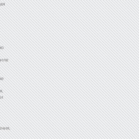
ая
ую
силе
ие
я,
ии
ения,