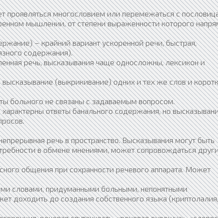
ет проявляться многословием или перемежаться с пословиц
оренном мышлении, от степени выраженности которого напр
ржание) – крайний вариант ускоренной речи, быстрая,
язного содержания).
енная речь, высказывания чаще односложны, лексикон и
 высказывание (выкрикивание) одних и тех же слов и корот
ы больного не связаны с задаваемым вопросом.
 характерны ответы банального содержания, но высказыван
просов.
непрерывная речь в пространство. Высказывания могут быть
отребности в обмене мнениями, может сопровождаться друг
есного общения при сохранности речевого аппарата. Может
ыми словами, придуманными больными, непонятными
т доходить до создания собственного языка (криптолалия
огеренция, речевая спутанность, «речевая окрошка», «слове