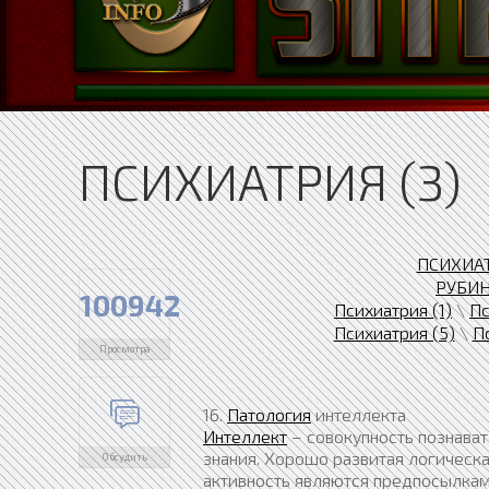
ПСИХИАТРИЯ (3)
ПСИХИА
РУБИ
100942
Психиатрия (1)
\
Пс
Психиатрия (5)
\
П
Просмотра
16.
Патология
интеллекта
Интеллект
– совокупность познава
знания. Хорошо развитая логическ
Обсудить
активность являются предпосылка