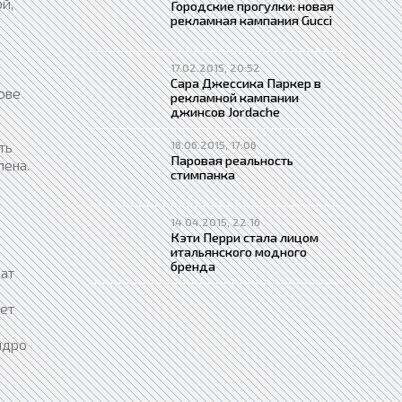
й,
Городские прогулки: новая
рекламная кампания Gucci
17.02.2015, 20:52
Сара Джессика Паркер в
ове
рекламной кампании
джинсов Jordache
18.06.2015, 17:06
ть
Паровая реальность
лена.
стимпанка
14.04.2015, 22:16
Кэти Перри стала лицом
итальянского модного
бренда
жат
ует
ядро