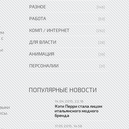
РАЗНОЕ
[148]
РАБОТА
[53]
-
КОМП / ИНТЕРНЕТ
[292]
ем
 с
ДЛЯ ВЛАСТИ
[28]
ы:
АНИМАЦИЯ
[39]
ПЕРСОНАЛИИ
[31]
ПОПУЛЯРНЫЕ НОВОСТИ
14.04.2015, 22:16
Кэти Перри стала лицом
авыки
итальянского модного
ксы.
бренда
17.05.2015, 14:58