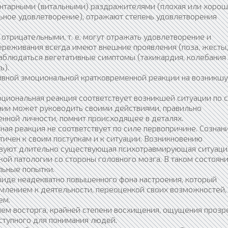
тарными (витальными) раздражителями (плохая или хорош
альное удовлетворение), отражают степень удовлетворения
трицательными, т. е. могут отражать удовлетворение и
реживания всегда имеют внешние проявления (поза, жесты,
наблюдаться вегетативные симптомы (тахикардия, колебания
ь).
сивной эмоциональной кратковременной реакции на возникш
циональная реакция соответствует возникшей ситуации по 
янии может руководить своими действиями, правильно
енной личности, помнит происходящее в деталях.
ая реакция не соответствует по силе первопричине. Сознан
тичен к своим поступкам и к ситуации. Возникновению
твуют длительно существующая психотравмирующая ситуаци
ой патологии со стороны головного мозга. В таком состоян
льные попытки.
 виде неадекватно повышенного фона настроения, который
лением к деятельности, переоценкой своих возможностей,
ем.
ием восторга, крайней степени восхищения, ощущения прозр
ступного для понимания людей.