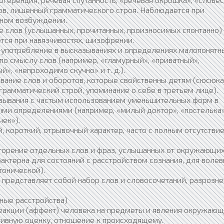
ов, лишенный грамматического строя. Наблюдается при
ном возбуждении.
е слов (услышанных, прочитанных, произносимых спонтанно)
тся при навязчивостях, шизофрении.
е употребление в высказываниях и определениях малопонятн
по смыслу слов (например, «гламурный», «приватный»,
», «непроходимо скучно» и т. д.).
вание слов и оборотов, которые свойственны детям (сюсюка
грамматический строй, упоминание о себе в третьем лице).
азывания с частым использованием уменьшительных форм в
ми определениями (например, «милый доктор», «постелька»
ек»).
, короткий, отрывочный характер, часто с полным отсутстви
вторение отдельных слов и фраз, услышанных от окружающих
актерна для состояний с расстройством сознания, для воле
тонической).
представляет собой набор слов и словосочетаний, разрозн
вные расстройства)
еакции (аффект) человека на предметы и явления окружаю
тивную оценку, отношение к происходящему.