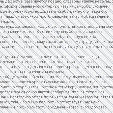
ь дефектна, развивается поздно, словарный запас небольшо
на. Сформированы элементарные навыки самообслуживания.
рении, характерно недоразвитие абстрактно-логического
я. Мышление конкретное. Словарный запас и объем знаний
й норме.
легкую, среднюю, тяжелую степень. Диагноз ставится на осн
логических тестов. В легких случаях больные способны
школе, при тяжелых случаях требуется обучение во
 способны к несложному самостоятельному труду. Может бы
ь, логическая память или полностью отсутствует, или ослаб
боумия. Деменция в отличие от олигофрении всегда
аболеваниях темп снижения интеллекта может сильно
цесса интеллектуального снижения, приводящего к полному
, называют психическим маразмом.
еская) де-менция. В основе интеллектуального снижения ле
лучаев снижается уровень осмысления, интеллектуальная
счет, но сохраняется критика к этим нарушениям, присутств
долгое время сохраняется. Глобарная (полная, тотальная,
шения затрагивают все психические функции (разрушается 
янию у таких больных полностью отсутствует. Нередко
лечений, прожорливость, бродяжничество, скопидомство