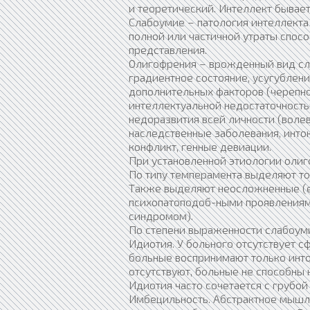
и теоретический. Интеллект бывает
Слабоумие – патология интеллекта
полной или частичной утраты спос
представления.
Олигофрения – врожденный вид сл
градиентное состояние, усугублен
дополнительных факторов (черепно-
интеллектуальной недостаточность
недоразвития всей личности (воле
наследственные заболевания, инток
конфликт, генные девиации.
При установленной этиологии оли
По типу темперамента выделяют то
Также выделяют неосложненные (е
психопатоподоб-ными проявлениям
синдромом).
По степени выраженности слабоу
Идиотия. У больного отсутствует 
больные воспринимают только инто
отсутствуют, больные не способны
Идиотия часто сочетается с грубой
Имбецильность. Абстрактное мышл