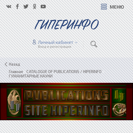
МЕНЮ
ГИПЕРИНФО
Личный кабинет
Вход и регистрация
Назад
Главная
»
CATALOGUE OF PUBLICATIONS / HIPERINFO
»
ГУМАНИТАРНЫЕ НАУКИ