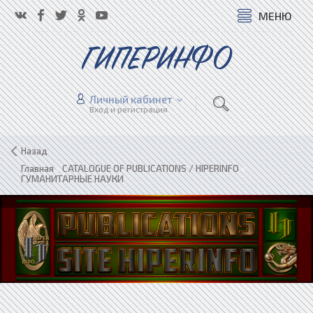
МЕНЮ
ГИПЕРИНФО
Личный кабинет
Вход и регистрация
Назад
Главная
»
CATALOGUE OF PUBLICATIONS / HIPERINFO
»
ГУМАНИТАРНЫЕ НАУКИ