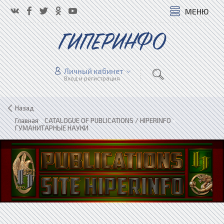
МЕНЮ
ГИПЕРИНФО
Личный кабинет
Вход и регистрация
Назад
Главная
»
CATALOGUE OF PUBLICATIONS / HIPERINFO
»
ГУМАНИТАРНЫЕ НАУКИ