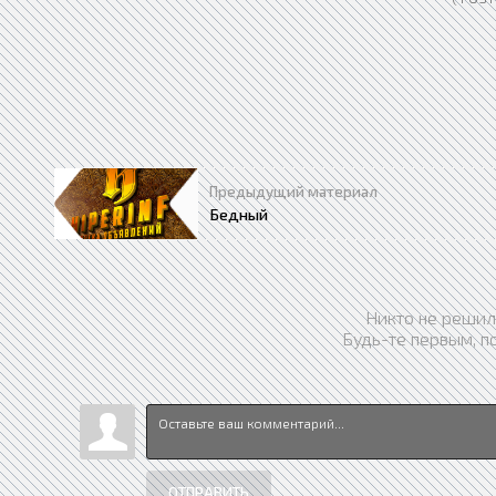
Предыдущий материал
Бедный
Никто не решил
Будь-те первым, п
ОТПРАВИТЬ