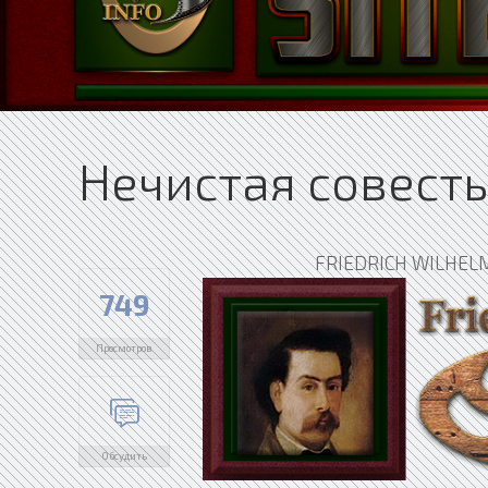
Нечистая совесть
FRIEDRICH WILHE
749
Просмотров
Обсудить