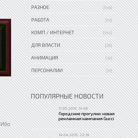
РАЗНОЕ
[148]
РАБОТА
[53]
КОМП / ИНТЕРНЕТ
[292]
ДЛЯ ВЛАСТИ
[28]
АНИМАЦИЯ
[39]
ПЕРСОНАЛИИ
[31]
ПОПУЛЯРНЫЕ НОВОСТИ
17.05.2015, 14:58
Городские прогулки: новая
рекламная кампания Gucci
. Ибо
14.04.2015, 22:16