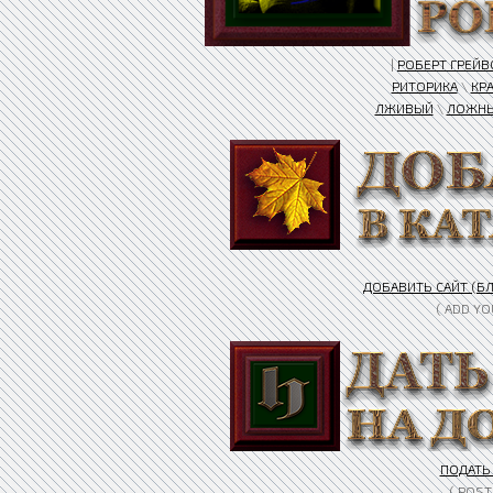
|
РОБЕРТ ГРЕЙВ
РИТОРИКА
\
КР
ЛЖИВЫЙ
\
ЛОЖН
ДОБАВИТЬ САЙТ (БЛ
( ADD Y
ПОДАТЬ
( POST