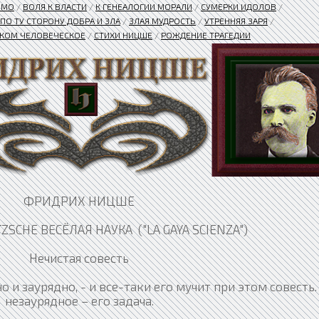
OMO
/
ВОЛЯ К ВЛАСТИ
/
К ГЕНЕАЛОГИИ МОРАЛИ
/
СУМЕРКИ ИДОЛОВ
/
ПО ТУ СТОРОНУ ДОБРА И ЗЛА
/
ЗЛАЯ МУДРОСТЬ
/
УТРЕННЯЯ ЗАРЯ
/
КОМ ЧЕЛОВЕЧЕСКОЕ
/
СТИХИ НИЦШЕ
/
РОЖДЕНИЕ ТРАГЕДИИ
ФРИДРИХ НИЦШЕ
ZSCHE ВЕСЁЛАЯ НАУКА ("LA GAYA SCIENZA")
Нечистая совесть
тно и заурядно, - и все-таки его мучит при этом совесть
незаурядное – его задача.