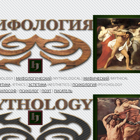
HOLOGY |
МИФОЛОГИЧЕСКИЙ
/MYTHOLOGICAL |
МИФИЧЕСКИЙ
/MYTHICAL
ЭТИКА
/ETHICS |
ЭСТЕТИКА
/AESTHETICS |
ПСИХОЛОГИЯ
/PSYCHOLOGY
ИЛОСОФ
|
ПСИХОЛОГ
|
ПОЭТ
|
ПИСАТЕЛЬ