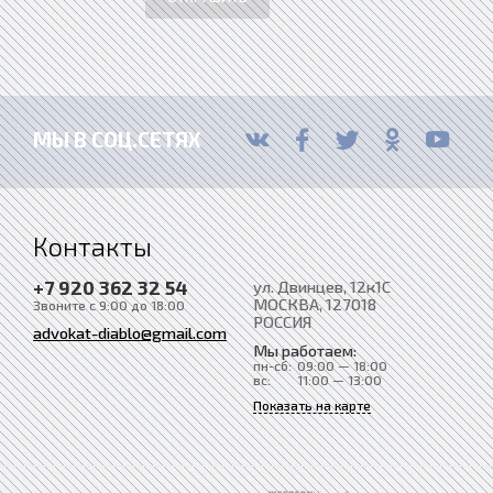
МЫ В СОЦ.СЕТЯХ
Контакты
+7 920 362 32 54
ул. Двинцев, 12к1С
МОСКВА
, 127018
Звоните с 9:00 до 18:00
РОССИЯ
advokat-diablo@gmail.com
Мы работаем:
пн-сб:
09:00 — 18:00
вс:
11:00 — 13:00
Показать на карте