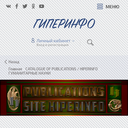
МЕНЮ
ГИПЕРИНФО
Личный кабинет
Вход и регистрация
Назад
Главная
»
CATALOGUE OF PUBLICATIONS / HIPERINFO
»
ГУМАНИТАРНЫЕ НАУКИ