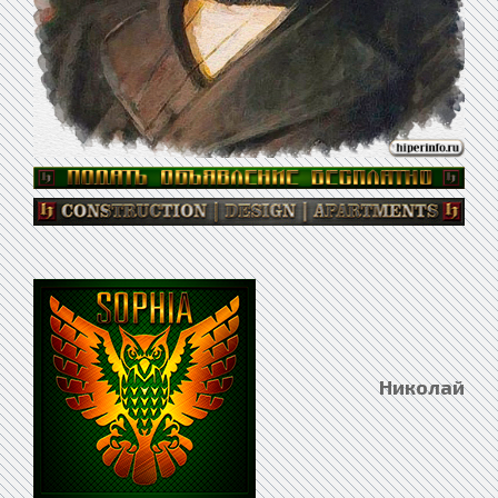
Николай