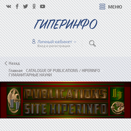
МЕНЮ
ГИПЕРИНФО
Личный кабинет
Вход и регистрация
Назад
Главная
»
CATALOGUE OF PUBLICATIONS / HIPERINFO
»
ГУМАНИТАРНЫЕ НАУКИ