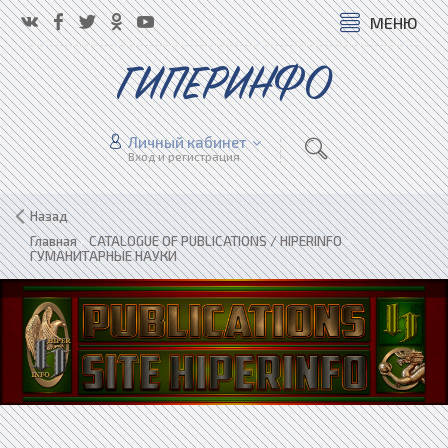
МЕНЮ
ГИПЕРИНФО
Личный кабинет
Вход и регистрация
Назад
Главная
»
CATALOGUE OF PUBLICATIONS / HIPERINFO
»
ГУМАНИТАРНЫЕ НАУКИ