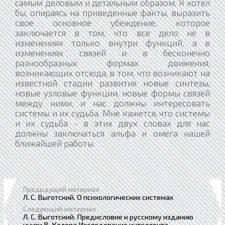
Предыдущий материал
Л. С. Выготский. О психологических системах
Следующий материал
Л. С. Выготский. Предисловие к русскому изданию
книги В. Келера Исследование интеллекта