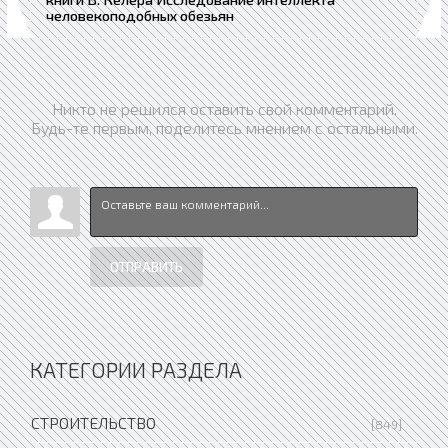
человекоподобных обезьян
Никто не решился оставить свой комментарий.
Будь-те первым, поделитесь мнением с остальными.
ОТПРАВИТЬ
КАТЕГОРИИ РАЗДЕЛА
СТРОИТЕЛЬСТВО
[849]