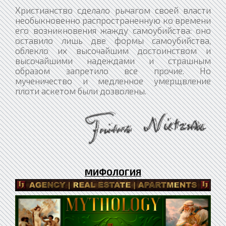
Христианство сделало рычагом своей власти
необыкновенно распространенную ко времени
его возникновения жажду самоубийства: оно
оставило лишь две формы самоубийства,
облекло их высочайшим достоинством и
высочайшими надеждами и страшным
образом запретило все прочие. Но
мученичество и медленное умерщвление
плоти аскетом были дозволены.
МИФОЛОГИЯ