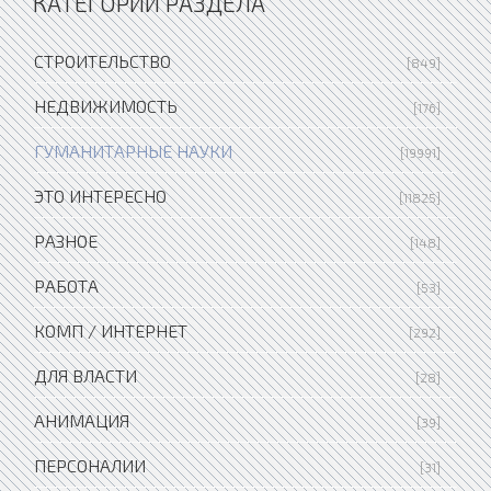
КАТЕГОРИИ РАЗДЕЛА
СТРОИТЕЛЬСТВО
[849]
НЕДВИЖИМОСТЬ
[176]
ГУМАНИТАРНЫЕ НАУКИ
[19991]
ЭТО ИНТЕРЕСНО
[11825]
РАЗНОЕ
[148]
РАБОТА
[53]
КОМП / ИНТЕРНЕТ
[292]
ДЛЯ ВЛАСТИ
[28]
АНИМАЦИЯ
[39]
ПЕРСОНАЛИИ
[31]