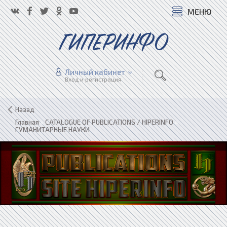
МЕНЮ
ГИПЕРИНФО
Личный кабинет
Вход и регистрация
Назад
Главная
»
CATALOGUE OF PUBLICATIONS / HIPERINFO
»
ГУМАНИТАРНЫЕ НАУКИ