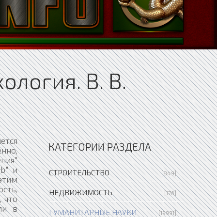
логия. В. В.
 есть между аффективностъю и активным мышлением в противоположность приведенному выше реактивному мышлению.] - как нечто непримиримое. "Расстояние между ощущением и мышлением - бесконечно и безусловно ничем не может быть заполнено". "Эти два состояния друг другу противоположны и не могут никогда объединиться". Однако оба влечения обладают волей к бытию, и в качестве "энергий", как Шиллер представляет их себе в современном нам духе, они стремятся к "разрядке" и нуждаются в ней. "
КАТЕГОРИИ РАЗДЕЛА
СТРОИТЕЛЬСТВО
[849]
НЕДВИЖИМОСТЬ
[176]
ГУМАНИТАРНЫЕ НАУКИ
[19991]