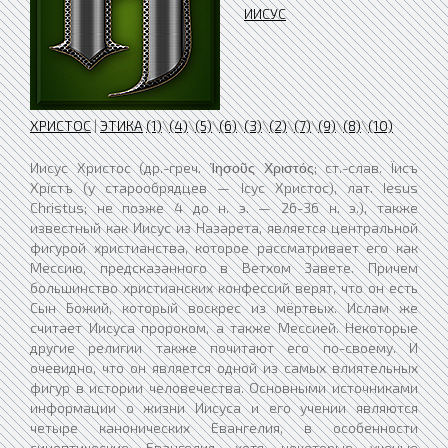
ИИСУС
ХРИСТОС
|
ЭТИКА
(1)
\
(4)
\
(5)
\
(6)
\
(3)
\
(2)
\
(7)
\
(9)
\
(8)
\
(10)
Иисус Христос (др.-греч. Ἰησοῦς Χριστός; ст.-слав. Їисъ Хрїстъ (у старообрядцев — Ісус Христос), лат. Iesus Christus; не позже 4 до н. э. — 26-36 н. э.), также известный как Иисус из Назарета, является центральной фигурой христианства, которое рассматривает его как Мессию, предсказанного в Ветхом Завете. Причем большинство христианских конфессий верят, что он есть Сын Божий, который воскрес из мёртвых. Ислам же считает Иисуса пророком, а также Мессией. Некоторые другие религии также почитают его по-своему. И очевидно, что он является одной из самых влиятельных фигур в истории человечества. Основными источниками информации о жизни Иисуса и его учении являются четыре канонических Евангелия, в особенности синоптические Евангелия, хотя некоторые ученые утверждают, что такие писания, как Евангелие от Фомы и Евангелие от Евреев, также являются важными. Большинство учёных критиков в библейских исследованиях считают, что некоторые части Нового Завета полезны для образного восстановления жизни Иисуса, подтверждающей, что Иисус был евреем, которого воспринимали как учителя и целителя, что он крестился у Иоанна Крестителя, и был распят в Иерусалиме по приказу римского прокуратора Иудеи Понтия Пилата, по обвинению в подстрекательстве к мятежу против Римской империи. Наряду с этими несколькими выводами, академические дебаты продолжаются относительно хронологии, основной мысли проповедей Иисуса, его социального положения, культурной среды и религиозной ориентации. Учёные выдвигают конкурирующие описания Иисуса; как ожидаемого Мессию, как лидера апокалиптического движения, как странствующего мудреца, как харизматического целителя и как основателя независимого религиозного движения. О деятельности Иисуса в римской провинции Иудея сообщают также нехристианские авторы I—II веков. Преимущественно христиане верят, что Иисус — второе лицо (ипостась) Троицы, Бог-Сын, воплотившийся среди людей, который взял на Себя грехи людей, умер за них, а затем воскрес из мёртвых, что закреплено в христианском никейском Символе веры. Другие христианские убеждения включают непорочное зачатие Иисуса, творение чудес, вознесение на небеса, и скорое второе пришествие. Хотя доктрина о Троице принята большинством христиан, некоторые группы отвергают её полностью или частично, как небиблейскую. Согласно исламу, Иисус (по араб. عيسى, обычно транслитерируется как Иса) считается одним из важных пророков Бога, принёсшим Писание, и чудотворцем. Иисус называется также «Мессией», но ислам не учит, что он был божественным. Ислам учит, что Иисус телесно вознёсся на небо, без какого-либо распятия и воскресения, в отличие от традиционной христианской веры о смерти и воскресении Иисуса Христа. Иисус — современная церковнославянская транслитерация греческой формы Ιησούς еврейского имени ישוע (Иешуа), в свою очередь являющегося усечением имени יהושע (Йехошуа) («Господь есть Спасение»). Йехошуа/Йешуа — одно из самых распространённых еврейских имён того периода. Оно давалось в основном в память об ученике Моисея и завоевателе Земли Израильской Йехошу́а бин Нун (ок. XV—XIV вв. до н. э.), которого русская синодальная Библия также называет Иисусом — Иисус Навин. Христос — эпитет и титул, указывающий на характер миссии Иисуса с точки зрения христианства. Греческое слово Χριστός есть перевод ивритского משׁיח (Машиах) и арамейского משיחא (Мешиха) и означает «помазанник» (мессия). Эпитет «помазанник» употреблялся в древнем Израиле по отношению к царям и священникам. Поставление царей на трон и священников на служение совершалось в Израиле через торжественное помазание елеем. Изначально «помазанными» называли священников, а после установления монархии в Израиле слово «помазанник» начали употреблять по отношению к царям. Соответственно, иудейские пророки предвозвещали пришествие царя из рода Давида, «помазанника», который, являясь одновременно священником и царём, исполнит всё то, что Израиль ожидает от истинного Царя мира. Иисус Христос ИИСУС ХРИСТОС (греч. Iesous — калька ивритск. Jesua, Jehosua — помощь Яхве, спасение; греч. Christos — помазанник, эквивалент ивритск. Mashiah — мессия, спаситель) — в традиции христианства — богочеловек, обладающий всей содержательной полнотой как бытия Абсолюта, так и человеческой экзистенции (библейские "сын Божий" и "сын человеческий"); второе лицо в структуре Троицы, Бог-Сын, воплощающий в себе Логос слова Божьего; посредник между Богом и людьми, устами которого Господь возвещает истину откровения (ср. с непосредственным явлением Бога Моисею в Ветхом Завете); искупитель, чья крестная жертва спасает человечество от проклятия первородного греха (см. славян. Спас и греч. Soter — спаситель; отсюда сотериология как теория спасения). (1) — В образе И.Х. характерный для теизма вектор личностной артикуляции персонифицированного Бога находит свое максимальное проявление: Абсолют обретает не просто персонифицированный облик, но подлинно экзистенциальные человеческие черты, оказываясь открытым не только для диалогического откровения, но и для страдания, а значит, — сострадания и милосердия, инспирируя фундаментальный переход европейской культуры от "религии страха" (по терминологии Фромма) к "религии любви". За редкими — на грани ересей — исключениями И.Х. является центральным семантическим узлом вероучения практически для всех христианских конфессий (феномен христоцентризма), задавая остро артикулированную интенцию понимания откровения как личного и личностного контакта, что порождает в христианстве богатейшую традицию мистики. Идея искупительной жертвы И.Х. обусловливает в христианстве интерпретацию сотериологии как центрированной фигурой И.Х. в качестве Спасителя (ср. с идеей Машиаха, которая, будучи эксплицитно выраженной, тем не менее, не фундирует собою иудаизм: "если ты садишь дерево и услышал о приходе Машиаха, закончи работу свою, а потом иди встречать Машиаха"). Христианский Символ веры, основанный на идее вочеловечивания Бога, задает в европейской культуре человекосоразмерную парадигму божественного служения, понятого не в качестве дискретного героико-экстатического подвига, обращенного к Абсолюту, но в качестве неизменного достоинства и перманентно повседневного милосердия в отношении к ближнему (не экстремум, но норма: с любовью, но не со страстью), делая акцент не на человечестве, но на человеке ("...Жаждал, и вы напоили меня... Истинно говорю вам: так как вы сделали это одному из сих братьев моих меньших, то сделали мне" — Мф, 25, 35—40). В образе И.Х., акцентирующем не громовую мощь, но тихий глас Божий, в качестве основы и истока не только вселенского могущества, но и подлинной свободы выступает не внешняя (физическая или социальная) сила, но душевный покой (мир) и самообладание — парадигма силы духа, фундирующая собою в качестве своеобычной сакральной программной ценности всю европейскую культуру. (2) — Центральная фигура европейской (и в целом — западной) истории — вне зависимости от результата многовековой полемики между исторической [А.Луази, М.Гогель, Л.Дюшен, Тюбингенская школа (Ф.К.Баур, А.Гингельфельд, К.Кестлин, Г.Пданк, Г.Фолькмар, Э.Целлер), Д.Штраус, Ю.Вельхаузен, В.Вреде, А.Гарнак, Э.Ренан, А.Ритчль, В.Вейс, Р.Бультман и др.] и мифологической (от Ш.Дюпюи, К.Вольнея, Б.Бауэра — до Дж.Робертсона, Т.Уайттекера, А.Немоевского, Э.Мутье-Руссе, П.Кушу, У.Б.Смита, А.Древса и др.) школами христологии, — семантически центрирующая и темпорально структурирующая фундирующее западную культуру видения исторического процесса от принятой системы летоисчисления (как новой системы отсчета в истории человеческого духа — от Рождества Христова) до векторно-ориентированной в будущее (идея второго пришествия и Царства Божьего — ср. с отнесенными в прошлое дохристианскими мифологемами сакрального времени как возводимого к легендарному моменту имеющего креационную семантику брака земли и неба или философскими концепциями "золотого века") модели истории, что задает в западной культуре ценностный приоритет будущего перед прошлым и настоящим. История христианской церкви на протяжении 2—18 вв. знала не менее 24 человек, дерзнувших претендовать на имя И.Х. (все казнены). Культурный символ высшего порядка, центрирующий западну ю культурную традицию как в смысложизненно-аксиологическом, так и в программно-парадигмальном планах: с одной стороны, фундируя характерную для Европы систему ценностей, с другой — задавая в контексте европейской культуры поведенческие сценарии, во многом альтернативные исходному западному активизму (препоручение себя в руки Божьи и делегирование Христу как Спасителю решения собственной судьбы), индивидуализму (нормативная максима любви к ближнему), рационализму (концепция откровения) и волюнтаризму (парадигма смирения), а также утверждая в контексте доминирования универсально-логического типа культурных программ острую артикуляцию значимости личного прецедента. Именно посредством образа И.Х. христианство сохраняет в контексте европейского целерационального технологизма и интеллектуализма артикуляцию любви как верховной ценности человеческой жизни (см. нетипичное для Европы, но все же присутствующее в ее тезаурусе: "Перед великим умом я склоняю голову, перед великим сердцем — преклоняю колени" — Л.ван Бетховен). Символ И.Х. в предельно концентрированном виде выражает генетическую амбивалентность, специфичную для христианской Европы и генетически восходящую как к рационализму античной, так и сакральной мудрости ближневосточной традиций (по формулировке Тертуллиана: "что общего между Афинами и Иерусалимом? У Академии и Церкви?"). Аксиологически акцентированный культурный статус И.Х. как воплощенного Слова (Иоанн, 1, 14) актуализирует и наполняет сакральным смыслом исконно присущие западной традиции логико-вербальную ориентацию, когнитивный и праксеологический оптимизм и интеллектуализм. Вместе с тем, переосмысление основополагающего для европейской культуры феномена Логоса в качестве Бога-Сына — наиболее персонифицированно индивидуального и экзистенциально значимого лика в структуре Троицы — конституирует западную традицию как пар