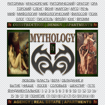
РИТОРИКА
|
КРАСНОРЕЧИЕ
|
РИТОРИЧЕСКИЙ
|
ОРАТОР
|
ОРА
ТОРСКИЙ
|
СЛЕНГ
|
ФЕНЯ
|
ЖАРГОН
|
АРГО
|
РЕЧЬ
МИФ
|
МИФОЛОГИЯ
|
МИФОЛОГИЧЕСКИЙ
|
ФИЛОСОФ
|
ПСИХ
ОЛОГ
|
ПОЭТ
|
ПИСАТЕЛЬ
|
​ФРЕЙД
|
ЮНГ
|
ФРОММ
ЛЮБОВЬ
|
ВЛАСТЬ
|
ВЕРА
|
ОБЛАДАНИЕ И
БЫТИЕ
|
НИЦШЕ
\
ЛОСЕВ
\
СОЛОВЬЕВ
\
ШЕКСПИР
\
ГЕТЕ
ФУНДАМЕНТАЛЬНОЕ
|
1
/
2
/
3
/
4
/
5
/
6
/
7
/
8
/
9
/
10
/
11
/
12
/
13
/
14
/
15
/
16
/
17
/
18
|
ПОНЯТИЕ
(1)
(10)
(6)
(2)
(7)
(5)
(9)
(3)
(4)
(8)