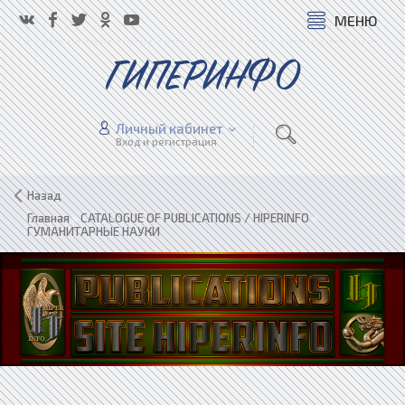
МЕНЮ
ГИПЕРИНФО
Личный кабинет
Вход и регистрация
Назад
Главная
»
CATALOGUE OF PUBLICATIONS / HIPERINFO
»
ГУМАНИТАРНЫЕ НАУКИ