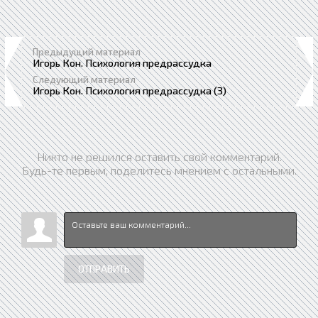
Предыдущий материал
Игорь Кон. Психология предрассудка
Следующий материал
Игорь Кон. Психология предрассудка (3)
Никто не решился оставить свой комментарий.
Будь-те первым, поделитесь мнением с остальными.
ОТПРАВИТЬ