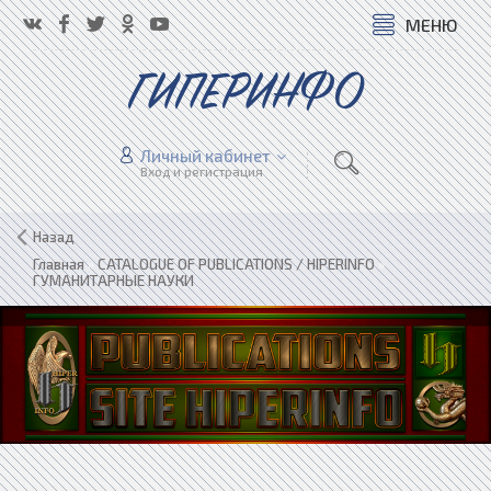
МЕНЮ
ГИПЕРИНФО
Личный кабинет
Вход и регистрация
Назад
Главная
»
CATALOGUE OF PUBLICATIONS / HIPERINFO
»
ГУМАНИТАРНЫЕ НАУКИ