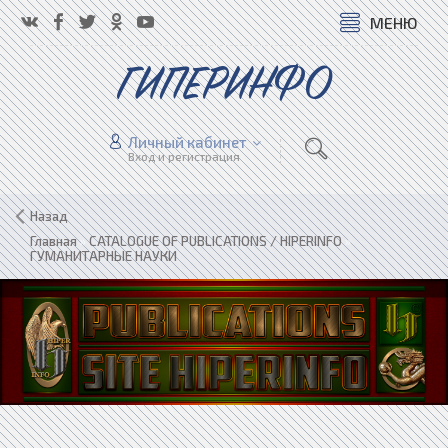
МЕНЮ
ГИПЕРИНФО
Личный кабинет
Вход и регистрация
Назад
Главная
»
CATALOGUE OF PUBLICATIONS / HIPERINFO
»
ГУМАНИТАРНЫЕ НАУКИ