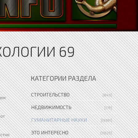
ХОЛОГИИ 69
КАТЕГОРИИ РАЗДЕЛА
СТРОИТЕЛЬСТВО
[849]
чем
НЕДВИЖИМОСТЬ
[176]
 от
ГУМАНИТАРНЫЕ НАУКИ
[19991]
ЭТО ИНТЕРЕСНО
[11825]
остно