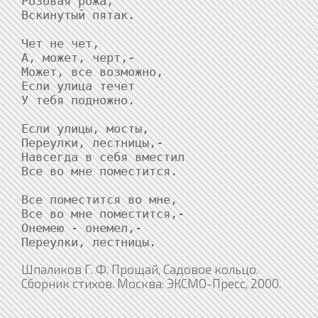
Розовая рожа,

Вскинутый пятак.

Чет не чет,

А, может, черт,-

Может, все возможно,

Если улица течет

У тебя подножно.

Если улицы, мосты,

Переулки, лестницы,-

Навсегда в себя вместил

Все во мне поместится.

Все поместится во мне,

Все во мне поместится,-

Онемею - онемел,-

Переулки, лестницы.
Шпаликов Г. Ф. Прощай, Садовое кольцо.
Сборник стихов. Москва: ЭКСМО-Пресс, 2000.