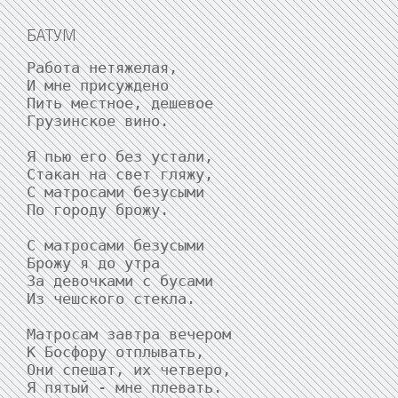
БАТУМ
Работа нетяжелая,

И мне присуждено

Пить местное, дешевое

Грузинское вино.

Я пью его без устали,

Стакан на свет гляжу,

С матросами безусыми

По городу брожу.

С матросами безусыми

Брожу я до утра

За девочками с бусами

Из чешского стекла.

Матросам завтра вечером

К Босфору отплывать,

Они спешат, их четверо,

Я пятый - мне плевать.
