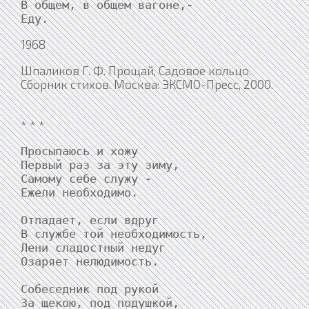
В общем, в общем вагоне,-

1968
Шпаликов Г. Ф. Прощай, Садовое кольцо.
Сборник стихов. Москва: ЭКСМО-Пресс, 2000.
* * *
Просыпаюсь и хожу

Первый раз за эту зиму,

Самому себе служу -

Ежели необходимо.

Отпадает, если вдруг

В службе той необходимость,

Лени сладостный недуг

Озаряет нелюдимость.

Собеседник под рукой

За щекою, под подушкой,
