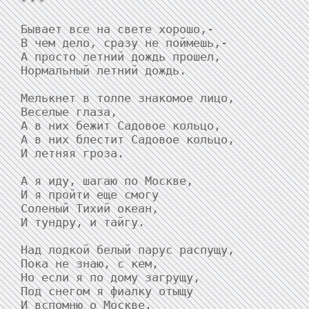
* * *
Бывает все на свете хорошо,-

В чем дело, сразу не поймешь,-

А просто летний дождь прошел,

Нормальный летний дождь.

Мелькнет в толпе знакомое лицо,

Веселые глаза,

А в них бежит Садовое кольцо,

А в них блестит Садовое кольцо,

И летняя гроза.

А я иду, шагаю по Москве,

И я пройти еще смогу

Соленый Тихий океан,

И тундру, и тайгу.

Над лодкой белый парус распущу,

Пока не знаю, с кем,

Но если я по дому загрущу,

Под снегом я фиалку отыщу
