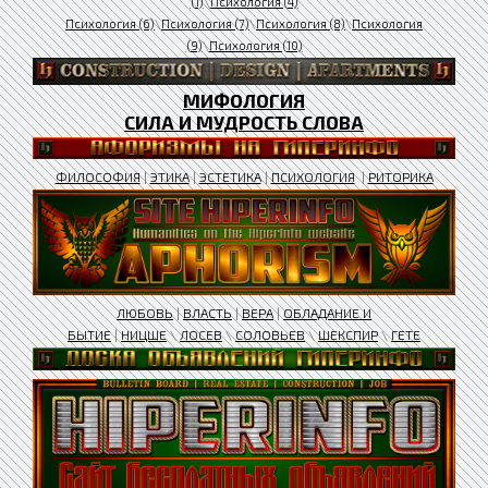
(1)
\
Психология (4)
Психология (6)
\
Психология (7)
\
Психология (8)
\
Психология
(9)
\
Психология (10)
МИФОЛОГИЯ
СИЛА И МУДРОСТЬ СЛОВА
ФИЛОСОФИЯ
|
ЭТИКА
|
ЭСТЕТИКА
|
ПСИХОЛОГИЯ
|
РИТОРИКА
ЛЮБОВЬ
|
ВЛАСТЬ
|
ВЕРА
|
ОБЛАДАНИЕ И
БЫТИЕ
|
НИЦШЕ
\
ЛОСЕВ
\
СОЛОВЬЕВ
\
ШЕКСПИР
\
ГЕТЕ