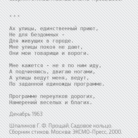
* * *
Ах улицы, единственный приют,

Не для бездомных -

Для живущих в городе.

Мне улицы покоя не дают,

Они мои товарищи и вороги.

Мне кажется - не я по ним иду,

А подчиняюсь, двигаю ногами,

А улицы ведут меня, ведут,

По заданной единожды программе.

Программе переулков дорогих,

Намерений веселых и благих.
Декабрь 1963
Шпаликов Г. Ф. Прощай, Садовое кольцо.
Сборник стихов. Москва: ЭКСМО-Пресс, 2000.