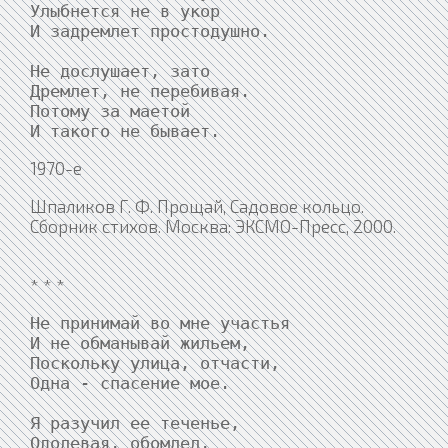
Улыбнется не в укор

И задремлет простодушно.

Не дослушает, зато

Дремлет, не перебивая.

Потому за маетой

1970-е
Шпаликов Г. Ф. Прощай, Садовое кольцо.
Сборник стихов. Москва: ЭКСМО-Пресс, 2000.
* * *
Не принимай во мне участья

И не обманывай жильем,

Поскольку улица, отчасти,

Одна - спасение мое.

Я разучил ее теченье,

Одолевая, обомлел,
