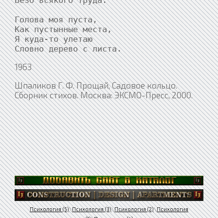
Безо всякого труда.

Голова моя пуста,

Как пустынные места,

Я куда-то улетаю

Словно дерево с листа.
1963
Шпаликов Г. Ф. Прощай, Садовое кольцо.
Сборник стихов. Москва: ЭКСМО-Пресс, 2000.
Психология (5)
\
Психология (3)
\
Психология (2)
\
Психология