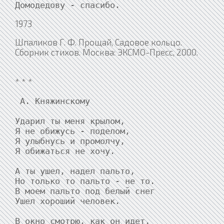
1973
Шпаликов Г. Ф. Прощай, Садовое кольцо.
Сборник стихов. Москва: ЭКСМО-Пресс, 2000.
* * *
 А. Княжинскому

Ударил ты меня крылом,

Я не обижусь - поделом,

Я улыбнусь и промолчу,

Я обижаться не хочу.

А ты ушел, надел пальто,

Но только то пальто - не то.

В моем пальто под белый снег

Ушел хороший человек.

В окно смотрю, как он идет,
