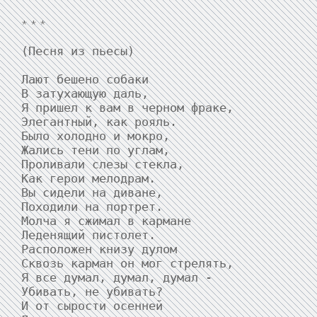
* * *
(Песня из пьесы)

Лают бешено собаки

В затухающую даль,

Я пришел к вам в черном фраке,

Элегантный, как рояль.

Было холодно и мокро,

Жались тени по углам,

Проливали слезы стекла,

Как герои мелодрам.

Вы сидели на диване,

Походили на портрет.

Молча я сжимал в кармане

Леденящий пистолет.

Расположен книзу дулом

Сквозь карман он мог стрелять,

Я все думал, думал, думал -

Убивать, не убивать?

И от сырости осенней
