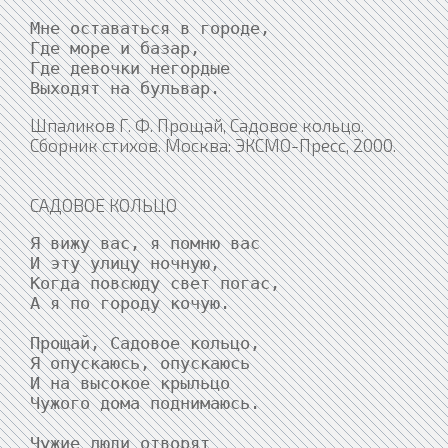
Мне оставаться в городе,

Где море и базар,

Где девочки негордые

Выходят на бульвар.
Шпаликов Г. Ф. Прощай, Садовое кольцо.
Сборник стихов. Москва: ЭКСМО-Пресс, 2000.
САДОВОЕ КОЛЬЦО
Я вижу вас, я помню вас

И эту улицу ночную,

Когда повсюду свет погас,

А я по городу кочую.

Прощай, Садовое кольцо,

Я опускаюсь, опускаюсь

И на высокое крыльцо

Чужого дома поднимаюсь.

Чужие люди отворят
