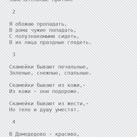
 2

Я обожаю пропадать,

В дома чужие попадать,

С полузнакомыми сидеть,

В их лица праздные глядеть.

 3

Скамейки бывают печальные,

Зеленые, снежные, спальные.

Скамейки бывают из кожи,-

Из кожи - они подороже.

Скамейки бывают из жести,-

Но тело и душу уместят.

 4

В Домодедово - красиво,
