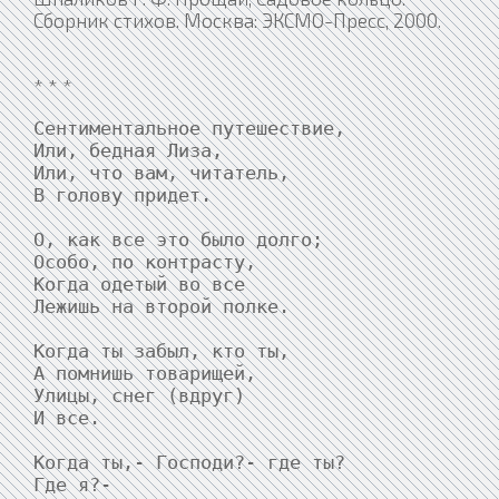
Сборник стихов. Москва: ЭКСМО-Пресс, 2000.
* * *
Сентиментальное путешествие,

Или, бедная Лиза,

Или, что вам, читатель,

В голову придет.

О, как все это было долго;

Особо, по контрасту,

Когда одетый во все

Лежишь на второй полке.

Когда ты забыл, кто ты,

А помнишь товарищей,

Улицы, снег (вдруг)

И все.

Когда ты,- Господи?- где ты?

Где я?-
