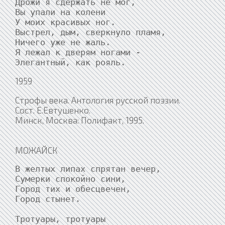
Дрожи я сдержать не мог,

Вы упали на колени

У моих красивых ног.

Выстрел, дым, сверкнуло пламя,

Ничего уже не жаль.

Я лежал к дверям ногами -

Элегантный, как рояль.
1959
Строфы века. Антология русской поэзии.
Сост. Е.Евтушенко.
Минск, Москва: Полифакт, 1995.
МОЖАЙСК
В желтых липах спрятан вечер,

Сумерки спокойно сини,

Город тих и обесцвечен,

Город стынет.

Тротуары, тротуары
