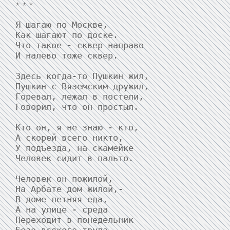
* * *
Я шагаю по Москве,

Как шагают по доске.

Что такое - сквер направо

И налево тоже сквер.

Здесь когда-то Пушкин жил,

Пушкин с Вяземским дружил,

Горевал, лежал в постели,

Говорил, что он простыл.

Кто он, я не знаю - кто,

А скорей всего никто,

У подъезда, на скамейке

Человек сидит в пальто.

Человек он пожилой,

На Арбате дом жилой,-

В доме летняя еда,

А на улице - среда

Переходит в понедельник
