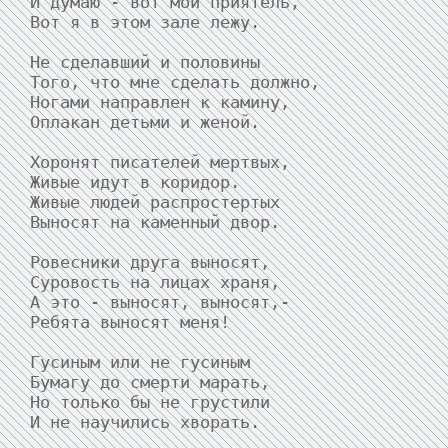
И думаю - вот мой приятель,

Вот я в этом зале лежу.

Не сделавший и половины

Того, что мне сделать должно,

Ногами направлен к камину,

Оплакан детьми и женой.

Хоронят писателей мертвых,

Живые идут в коридор.

Живые людей распростертых

Выносят на каменный двор.

Ровесники друга выносят,

Суровость на лицах храня,

А это - выносят, выносят,-

Ребята выносят меня!

Гусиным или не гусиным

Бумагу до смерти марать,

Но только бы не грустили

И не научились хворать.
