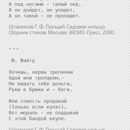
А под ногами - талый лед.

А он дойдет, не упадет,

Шпаликов Г. Ф. Прощай, Садовое кольцо.
Сборник стихов. Москва: ЭКСМО-Пресс, 2000.
* * *
 Ю. Файту

Хочешь, нервы трепанем

Одой или тропарем,-

Не видать тебе деньги,

Руки в брюки и - беги.

Или совесть продавай

(Только если купят),

Вот мораль - не поддавай

Шпаликов Г. Ф. Прощай, Садовое кольцо.