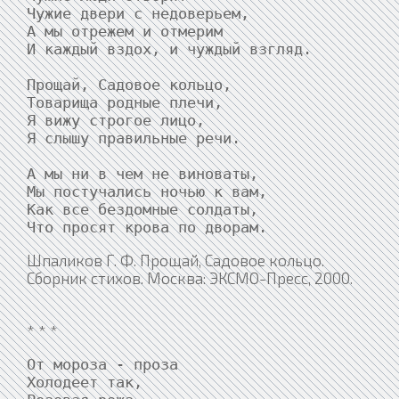
Чужие двери с недоверьем,

А мы отрежем и отмерим

И каждый вздох, и чуждый взгляд.

Прощай, Садовое кольцо,

Товарища родные плечи,

Я вижу строгое лицо,

Я слышу правильные речи.

А мы ни в чем не виноваты,

Мы постучались ночью к вам,

Как все бездомные солдаты,

Что просят крова по дворам.
Шпаликов Г. Ф. Прощай, Садовое кольцо.
Сборник стихов. Москва: ЭКСМО-Пресс, 2000.
* * *
От мороза - проза

Холодеет так,
