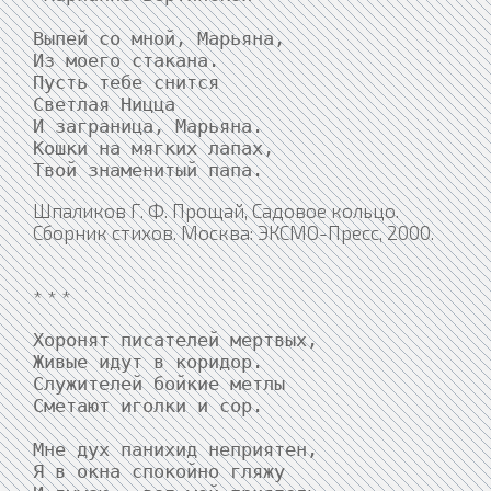
Выпей со мной, Марьяна,

Из моего стакана.

Пусть тебе снится

Светлая Ницца

И заграница, Марьяна.

Кошки на мягких лапах,

Шпаликов Г. Ф. Прощай, Садовое кольцо.
Сборник стихов. Москва: ЭКСМО-Пресс, 2000.
* * *
Хоронят писателей мертвых,

Живые идут в коридор.

Служителей бойкие метлы

Сметают иголки и сор.

Мне дух панихид неприятен,

Я в окна спокойно гляжу
