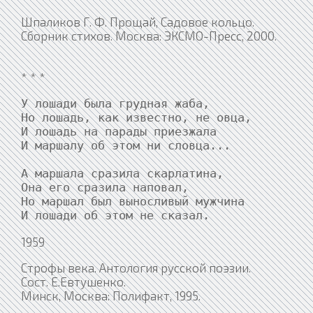
Шпаликов Г. Ф. Прощай, Садовое кольцо.
Сборник стихов. Москва: ЭКСМО-Пресс, 2000.
* * *
У лошади была грудная жаба,

Но лошадь, как известно, не овца,

И лошадь на парады приезжала

И маршалу об этом ни словца...

А маршала сразила скарлатина,

Она его сразила наповал,

Но маршал был выносливый мужчина

И лошади об этом не сказал.
1959
Строфы века. Антология русской поэзии.
Сост. Е.Евтушенко.
Минск, Москва: Полифакт, 1995.