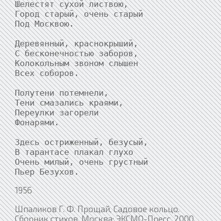
Шелестят сухой листвою,

Город старый, очень старый

Под Москвою.

Деревянный, краснокрыший,

С бесконечностью заборов,

Колокольным звоном слышен

Всех соборов.

Полутени потемнели,

Тени смазались краями,

Переулки загорели

Фонарями.

Здесь остриженный, безусый,

В тарантасе плакал глухо

Очень милый, очень грустный

Пьер Безухов.
1956
Шпаликов Г. Ф. Прощай, Садовое кольцо.
Сборник стихов. Москва: ЭКСМО-Пресс, 2000.