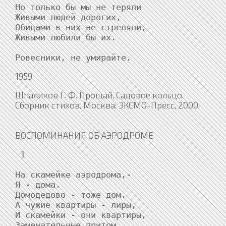
Но только бы мы не теряли

Живыми людей дорогих,

Обидами в них не стреляли,

Живыми любили бы их.

1959
Шпаликов Г. Ф. Прощай, Садовое кольцо.
Сборник стихов. Москва: ЭКСМО-Пресс, 2000.
ВОСПОМИНАНИЯ ОБ АЭРОДРОМЕ
 1

На скамейке аэродрома,-

Я - дома.

Домодедово - тоже дом.

А чужие квартиры - лиры,

И скамейки - они квартиры,

Замечательные притом.
