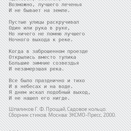
Возможно, лучшего леченья

И не бывает на земле.

Пустые улицы раскручивал

Один или рука в руке,

Но ничего не помню лучшего

Ночного выхода к реке.

Когда в заброшенном проезде

Открылись вместо тупика

Большие зимние созвездья

И незамерзшая река.

Все было празднично и тихо

И в небесах и на воде.

Я днем искал подобный выход,

Шпаликов Г. Ф. Прощай, Садовое кольцо.
Сборник стихов. Москва: ЭКСМО-Пресс, 2000.