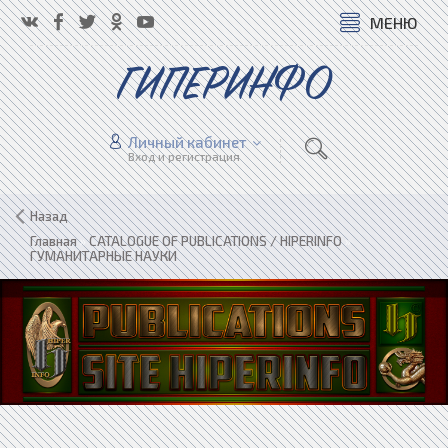
МЕНЮ
ГИПЕРИНФО
Личный кабинет
Вход и регистрация
Назад
Главная
»
CATALOGUE OF PUBLICATIONS / HIPERINFO
»
ГУМАНИТАРНЫЕ НАУКИ