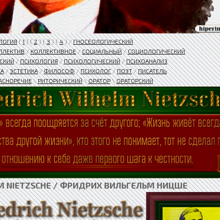
ЛОГИЯ
(
1
) (
2
) (
3
) (
4
) /
ГНОСЕОЛОГИЧЕСКИЙ
ЛЛЕКТИВ
/
КОЛЛЕКТИВНОЕ
/
СОЦИАЛЬНЫЙ
/
СОЦИОЛОГИЧЕСКИЙ
СКИЙ
/
ПСИХОЛОГИЯ
/
ПСИХОЛОГИЧЕСКИЙ
/
ПСИХОАНАЛИЗ
КА
/
ЭСТЕТИКА
/
ФИЛОСОФ
/
ПСИХОЛОГ
/
ПОЭТ
/
ПИСАТЕЛЬ
АСНОРЕЧИЕ
\
РИТОРИЧЕСКИЙ
\
ОРАТОР
\
ОРАТОРСКИЙ
LM NIETZSCHE / ФРИДРИХ ВИЛЬГЕЛЬМ НИЦШЕ