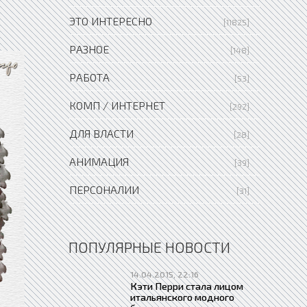
ЭТО ИНТЕРЕСНО
[11825]
РАЗНОЕ
[148]
РАБОТА
[53]
КОМП / ИНТЕРНЕТ
[292]
ДЛЯ ВЛАСТИ
[28]
АНИМАЦИЯ
[39]
ПЕРСОНАЛИИ
[31]
ПОПУЛЯРНЫЕ НОВОСТИ
14.04.2015, 22:16
Кэти Перри стала лицом
итальянского модного