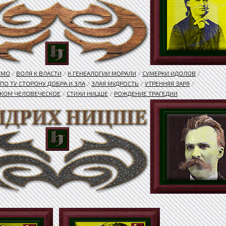
OMO
/
ВОЛЯ К ВЛАСТИ
/
К ГЕНЕАЛОГИИ МОРАЛИ
/
СУМЕРКИ ИДОЛОВ
/
ПО ТУ СТОРОНУ ДОБРА И ЗЛА
/
ЗЛАЯ МУДРОСТЬ
/
УТРЕННЯЯ ЗАРЯ
/
КОМ ЧЕЛОВЕЧЕСКОЕ
/
СТИХИ НИЦШЕ
/
РОЖДЕНИЕ ТРАГЕДИИ