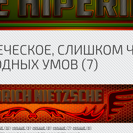
ВЕЧЕСКОЕ, СЛИШКОМ 
ОДНЫХ УМОВ (7)
Е (10)
\
НИЦШЕ (9)
\
НИЦШЕ (8)
\
НИЦШЕ (7)
\
НИЦШЕ (6)