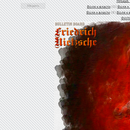
НИЦШЕ 
Обсудить
Воля к власти
(0)
Воля к
Воля к власти
(6)
Воля к 
ФИЛ