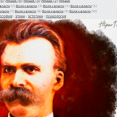
(5)
\
НИЦШЕ (4)
\
НИЦШЕ (3)
\
НИЦШЕ (2)
\
НИЦШЕ
 власти
(2)
Воля к власти
(3)
Воля к власти
(4)
Воля к власти
(5)
власти
(7)
Воля к власти
(8)
Воля к власти
(9)
Воля к власти
(10)
ОСОФИЯ
\
ЭТИКА
\
ЭСТЕТИКА
\
ПСИХОЛОГИЯ