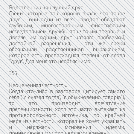
Родственник как лучший друг.
Греки, которые так хорошо знали, что такое
друг, - они одни из всех народов обладают
глубоким, многосторонним философским
исследованием дружбы, так что им впервые, и
доселе им одним, друг казался проблемой,
достойной разрешения, - эти же греки
обозначили родственников выражением,
которое есть превосходная степень от слова
"друг”. Для меня это необъяснимо.
355
Неоцененная честность.
Когда кто-либо в разговоре цитирует самого
себя ("я сказал тогда”, "я обыкновенно говорю”),
то это производит впечатление
претенциозности, хотя это часто вытекает из
противоположного источника, по крайней
мере из честности, которая не хочет украшать
и наряжать мгновения идеями,
принадлежащими прошедшему времени.