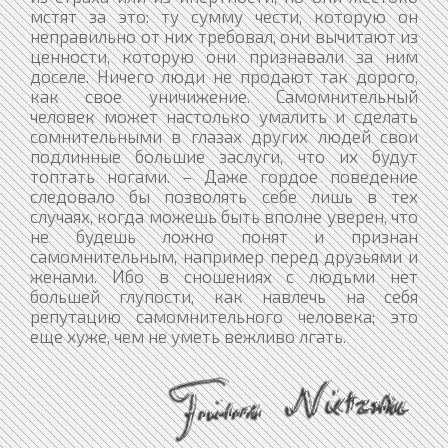
мстят за это: ту сумму чести, которую он
неправильно от них требовал, они вычитают из
ценности, которую они признавали за ним
доселе. Ничего люди не продают так дорого,
как свое уничижение. Самомнительный
человек может настолько умалить и сделать
сомнительными в глазах других людей свои
подлинные большие заслуги, что их будут
топтать ногами. – Даже гордое поведение
следовало бы позволять себе лишь в тех
случаях, когда можешь быть вполне уверен, что
не будешь ложно понят и признан
самомнительным, например перед друзьями и
женами. Ибо в сношениях с людьми нет
большей глупости, как навлечь на себя
репутацию самомнительного человека; это
еще хуже, чем не уметь вежливо лгать.