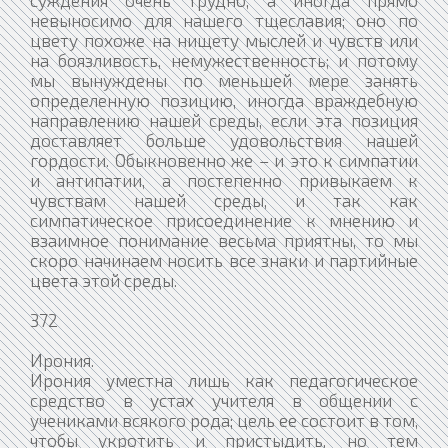
невыносимо для нашего тщеславия; оно по
цвету похоже на нищету мыслей и чувств или
на боязливость, немужественность; и потому
мы вынуждены по меньшей мере занять
определенную позицию, иногда враждебную
направлению нашей среды, если эта позиция
доставляет больше удовольствия нашей
гордости. Обыкновенно же – и это к симпатии
и антипатии, а постепенно привыкаем к
чувствам нашей среды, и так как
симпатическое присоединение к мнению и
взаимное понимание весьма приятны, то мы
скоро начинаем носить все знаки и партийные
цвета этой среды.
372
Ирония.
Ирония уместна лишь как педагогическое
средство в устах учителя в общении с
учениками всякого рода; цель ее состоит в том,
чтобы укротить и пристыдить, но тем