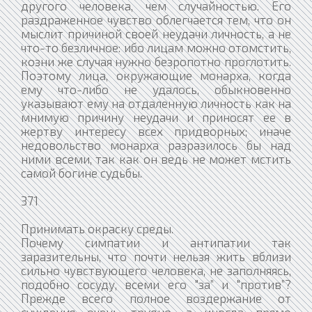
другого человека, чем случайностью. Его
раздраженное чувство облегчается тем, что он
мыслит причиной своей неудачи личность, а не
что-то безличное: ибо лицам можно отомстить,
козни же случая нужно безропотно проглотить.
Поэтому лица, окружающие монарха, когда
ему что-либо не удалось, обыкновенно
указывают ему на отдаленную личность как на
мнимую причину неудачи и приносят ее в
жертву интересу всех придворных; иначе
недовольство монарха разразилось бы над
ними всеми, так как он ведь не может мстить
самой богине судьбы.
371
Принимать окраску среды.
Почему симпатии и антипатии так
заразительны, что почти нельзя жить вблизи
сильно чувствующего человека, не заполняясь,
подобно сосуду, всеми его "за” и "против”?
Прежде всего полное воздержание от
суждения очень трудно, а иногда прямо