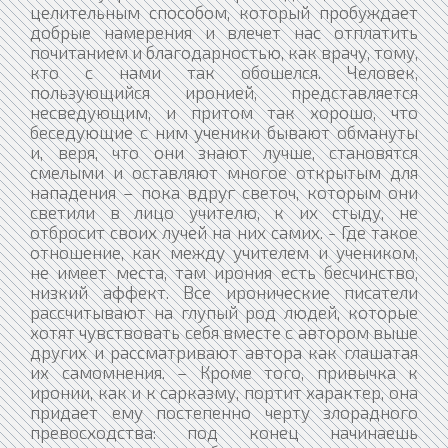
целительным способом, который пробуждает
добрые намерения и влечет нас отплатить
почитанием и благодарностью, как врачу, тому,
кто с нами так обошелся. Человек,
пользующийся иронией, представляется
несведующим, и притом так хорошо, что
беседующие с ним ученики бывают обмануты
и, веря, что они знают лучше, становятся
смелыми и оставляют многое открытым для
нападения – пока вдруг светоч, которым они
светили в лицо учителю, к их стыду, не
отбросит своих лучей на них самих. - Где такое
отношение, как между учителем и учеником,
не имеет места, там ирония есть бесчинство,
низкий аффект. Все иронические писатели
рассчитывают на глупый род людей, которые
хотят чувствовать себя вместе с автором выше
других и рассматривают автора как глашатая
их самомнения. – Кроме того, привычка к
иронии, как и к сарказму, портит характер, она
придает ему постепенно черту злорадного
превосходства: под конец начинаешь