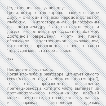
Родственник как лучший друг.
Греки, которые так хорошо знали, что такое
друг, - они одни из всех народов обладают
глубоким, многосторонним философским
исследованием дружбы, так что им впервые, и
доселе им одним, друг казался проблемой,
достойной разрешения, - эти же греки
обозначили родственников выражением,
которое есть превосходная степень от слова
"друг”. Для меня это необъяснимо.
355
Неоцененная честность.
Когда кто-либо в разговоре цитирует самого
себя ("я сказал тогда”, "я обыкновенно говорю”),
то это производит впечатление
претенциозности, хотя это часто вытекает из
противоположного источника, по крайней
мере из честности, которая не хочет украшать
и наряжать мгновения идеями,