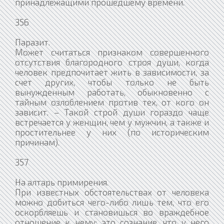
принадлежащими прошедшему времени.
356
Паразит.
Может считаться признаком совершенного
отсутствия благородного строя души, когда
человек предпочитает жить в зависимости, за
счет других, чтобы только не быть
вынужденным работать, обыкновенно с
тайным озлоблением против тех, от кого он
зависит. – Такой строй души гораздо чаще
встречается у женщин, чем у мужчин, а также и
простительнее у них (по историческим
причинам).
357
На алтарь примирения.
При известных обстоятельствах от человека
можно добиться чего-либо лишь тем, что его
оскорбляешь и становишься во враждебное
отношение к нему: это сознание, что у него