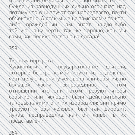
Суждения равнодушных сильно огорчают нас,
потому что они звучат так непредвзято, почти
объективно. А если мы еще замечаем, что кто-
либо враждебный нам знает какую-либо
тайную нашу черты так же хорошо, как мы
сами, как велика тогда наша досада!
353
Тирания портрета.
Художники и государственные деятели,
которые быстро комбинируют из отдельных
черт целую картину человека или события, по
большей части несправедливы в том
отношении, что они потом требуют, чтобы
событие или человек были действительно
таковы, какими они их изобразили; они прямо
требуют, чтобы человек был так даровит,
лукав, несправедлив, как он живет в их
представлении.
354