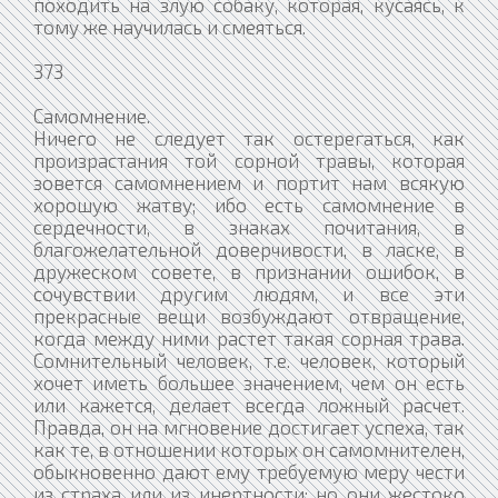
походить на злую собаку, которая, кусаясь, к
тому же научилась и смеяться.
373
Самомнение.
Ничего не следует так остерегаться, как
произрастания той сорной травы, которая
зовется самомнением и портит нам всякую
хорошую жатву; ибо есть самомнение в
сердечности, в знаках почитания, в
благожелательной доверчивости, в ласке, в
дружеском совете, в признании ошибок, в
сочувствии другим людям, и все эти
прекрасные вещи возбуждают отвращение,
когда между ними растет такая сорная трава.
Сомнительный человек, т.е. человек, который
хочет иметь большее значением, чем он есть
или кажется, делает всегда ложный расчет.
Правда, он на мгновение достигает успеха, так
как те, в отношении которых он самомнителен,
обыкновенно дают ему требуемую меру чести
из страха или из инертности; но они жестоко