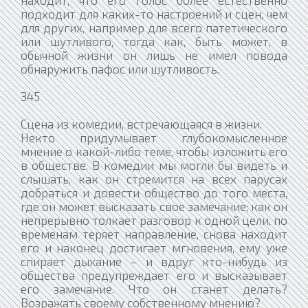
подходит для каких-то настроений и сцен, чем
для других, например для всего патетического
или шутливого, тогда как, быть может, в
обычной жизни он лишь не имел повода
обнаружить пафос или шутливость.
345
Сцена из комедии, встречающаяся в жизни.
Некто придумывает глубокомысленное
мнение о какой-либо теме, чтобы изложить его
в обществе. В комедии мы могли бы видеть и
слышать, как он стремится на всех парусах
добраться и довести общество до того места,
где он может высказать свое замечание; как он
непрерывно толкает разговор к одной цели, по
временам теряет направление, снова находит
его и наконец достигает мгновения, ему уже
спирает дыхание – и вдруг кто-нибудь из
общества предупреждает его и высказывает
его замечание. Что он станет делать?
Возражать своему собственному мнению?