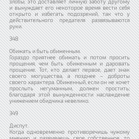
злобы; это доставляет личную заботу другому
и вынуждает его некоторое время вести себя
открыто и избегать подозрений, так что у
действительного предателя развязываются
руки.
348
Обижать и быть обиженным.
Гораздо приятнее обижать и потом просить
прощения, чем быть обиженным и даровать
прощение. Тот, кто делает первое, дает знак
своего могущества, а позднее – доброты
своего характера. Обиженный, если он не хочет
прослыть негуманным, должен простить;
благодаря этой вынужденности наслаждение
унижением обидчика невелико.
349
Диспут.
Когда одновременно противоречишь чужому
мнению и развиваешь свое собственное, то