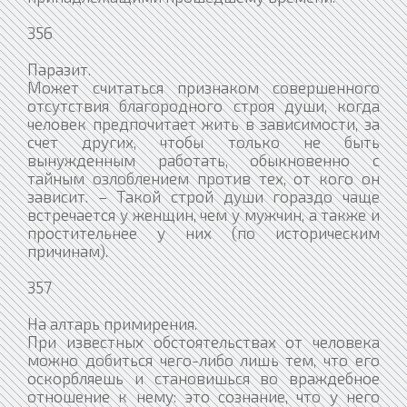
356
Паразит.
Может считаться признаком совершенного
отсутствия благородного строя души, когда
человек предпочитает жить в зависимости, за
счет других, чтобы только не быть
вынужденным работать, обыкновенно с
тайным озлоблением против тех, от кого он
зависит. – Такой строй души гораздо чаще
встречается у женщин, чем у мужчин, а также и
простительнее у них (по историческим
причинам).
357
На алтарь примирения.
При известных обстоятельствах от человека
можно добиться чего-либо лишь тем, что его
оскорбляешь и становишься во враждебное
отношение к нему: это сознание, что у него