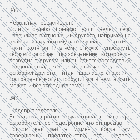
346
Невольная невежливость.
Если кто-либо помимо воли ведет себя
невежливо в отношении другого, например не
кланяется ему, потому что не узнает, то это его
мучит, хотя он ни в чем не может упрекнуть
себя; его огорчает плохое мнение, которое он
возбудил в другом, или он боится последствий
недовольства, или его огорчает, что он
оскорбил другого, - итак, тщеславие, страх или
сострадание могут пробудиться в нем, а быть
может, и все это одновременно.
347
Шедевр предателя.
Высказать против соучастника в заговоре
оскорбительное подозрение, что он предает, и
притом как раз в момент, когда сам
совершаешь предательство, есть шедевр