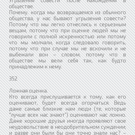
обществе.
Почему. когда мы возвращаемся из обычного
общества, у нас бывают угрызения совести?
Потому что мы легко отнеслись к серьезным
вещам, потому что при оценке людей мы не
говорили с полной искренностью или потому
что мы молчали, когда следовало говорить,
потому что при случае мы не вскочили и не
выбежали вон – словом, потому что в
обществе мы вели себя так, как будто
принадлежим к нему.
352
Ложная оценка.
Кто всегда прислушивается к тому, как его
оценивают, будет всегда огорчаться. Ведь
даже самые близкие нам люди (те, которые
"лучше всех нас знают”) оценивают нас ложно.
Даже хорошие друзья иногда проявляют свое
неудовольствие в неодобрительном суждении;
и разве они были бы они точно знали нас? –