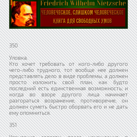
350
Уловка.
Кто хочет требовать от кого-либо другого
чего-либо трудного, тот вообще нее должен
представлять дело в виде проблемы, а должен
просто изложить свой план, как будто
последний есть единственная возможность; и
когда во взоре другого лица начинает
разгораться возражение, противоречие, он
должен суметь быстро оборвать его и не дать
ему опомниться.
351
Угрызения совести после нахождения в