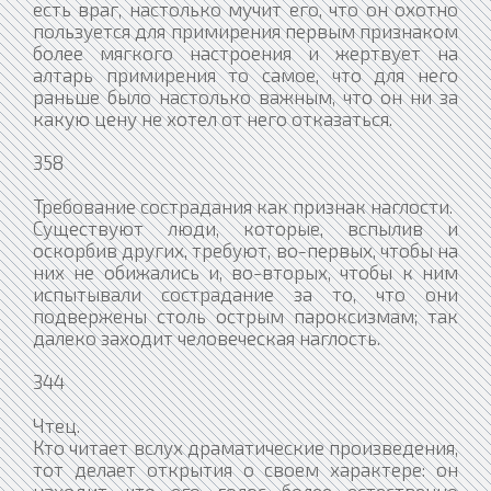
есть враг, настолько мучит его, что он охотно
пользуется для примирения первым признаком
более мягкого настроения и жертвует на
алтарь примирения то самое, что для него
раньше было настолько важным, что он ни за
какую цену не хотел от него отказаться.
358
Требование сострадания как признак наглости.
Существуют люди, которые, вспылив и
оскорбив других, требуют, во-первых, чтобы на
них не обижались и, во-вторых, чтобы к ним
испытывали сострадание за то, что они
подвержены столь острым пароксизмам; так
далеко заходит человеческая наглость.
344
Чтец.
Кто читает вслух драматические произведения,
тот делает открытия о своем характере: он
находит, что его голос более естественно