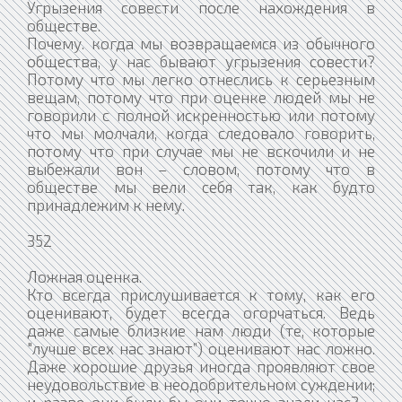
Угрызения совести после нахождения в
обществе.
Почему. когда мы возвращаемся из обычного
общества, у нас бывают угрызения совести?
Потому что мы легко отнеслись к серьезным
вещам, потому что при оценке людей мы не
говорили с полной искренностью или потому
что мы молчали, когда следовало говорить,
потому что при случае мы не вскочили и не
выбежали вон – словом, потому что в
обществе мы вели себя так, как будто
принадлежим к нему.
352
Ложная оценка.
Кто всегда прислушивается к тому, как его
оценивают, будет всегда огорчаться. Ведь
даже самые близкие нам люди (те, которые
"лучше всех нас знают”) оценивают нас ложно.
Даже хорошие друзья иногда проявляют свое
неудовольствие в неодобрительном суждении;
и разве они были бы они точно знали нас? –