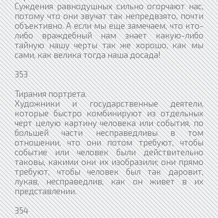
Суждения равнодушных сильно огорчают нас,
потому что они звучат так непредвзято, почти
объективно. А если мы еще замечаем, что кто-
либо враждебный нам знает какую-либо
тайную нашу черты так же хорошо, как мы
сами, как велика тогда наша досада!
353
Тирания портрета.
Художники и государственные деятели,
которые быстро комбинируют из отдельных
черт целую картину человека или события, по
большей части несправедливы в том
отношении, что они потом требуют, чтобы
событие или человек были действительно
таковы, какими они их изобразили; они прямо
требуют, чтобы человек был так даровит,
лукав, несправедлив, как он живет в их
представлении.
354