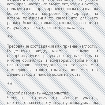
есть враг, настолько мучит его, что он охотно
пользуется для примирения первым признаком
более мягкого настроения и жертвует на
алтарь примирения то самое, что для него
раньше было настолько важным, что он ни за
какую цену не хотел от него отказаться.
358
Требование сострадания как признак наглости.
Существуют люди, которые, вспылив и
оскорбив других, требуют, во-первых, чтобы на
них не обижались и, во-вторых, чтобы к ним
испытывали сострадание за то, что они
подвержены столь острым пароксизмам; так
далеко заходит человеческая наглость.
370
Способ разрядить недовольство.
Человек, которому что-либо не удается,
охотнее объясняет эту неудачу злым умыслом