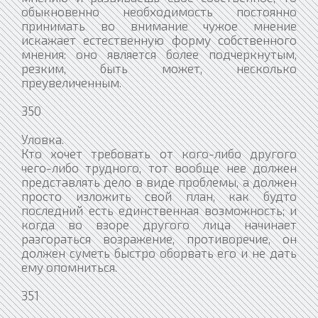
обыкновенно необходимость постоянно
принимать во внимание чужое мнение
искажает естественную форму собственного
мнения: оно является более подчеркнутым,
резким, быть может, несколько
преувеличенным.
350
Уловка.
Кто хочет требовать от кого-либо другого
чего-либо трудного, тот вообще нее должен
представлять дело в виде проблемы, а должен
просто изложить свой план, как будто
последний есть единственная возможность; и
когда во взоре другого лица начинает
разгораться возражение, противоречие, он
должен суметь быстро оборвать его и не дать
ему опомниться.
351