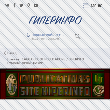
МЕНЮ
ГИПЕРИНФО
Личный кабинет
Вход и регистрация
Назад
Главная
»
CATALOGUE OF PUBLICATIONS / HIPERINFO
»
ГУМАНИТАРНЫЕ НАУКИ