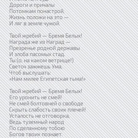
Дороги и причалы
Потомкам понастрой,
Жизнь положи на это —
И ляг в земле чужой.
Твой жребий — Бремя Белых!
Награда же из Наград —
Презренье родной державы
И злоба пасомых стад.
Ты (о, на каком ветрище!)
Светоч зажжешь Ума,
Чтоб выслушать:
«Нам милее Египетская тьма!»
Твой жребий — Бремя Белых!
Его уронить не смей!
Не смей болтовней о свободе
Скрыть слабость своих плечей!
Усталость не отговорка,
Ведь туземный народ
По сделанному тобою
Богов твоих познает.