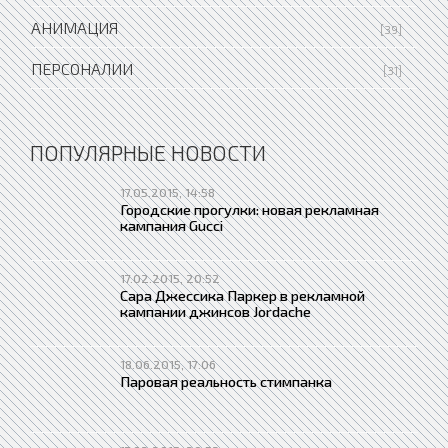
АНИМАЦИЯ
[39]
ПЕРСОНАЛИИ
[31]
ПОПУЛЯРНЫЕ НОВОСТИ
17.05.2015, 14:58
Городские прогулки: новая рекламная
кампания Gucci
17.02.2015, 20:52
Сара Джессика Паркер в рекламной
кампании джинсов Jordache
18.06.2015, 17:06
Паровая реальность стимпанка