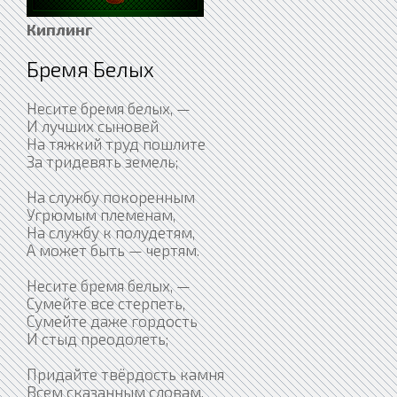
Киплинг
Бремя Белых
Несите бремя белых, —
И лучших сыновей
На тяжкий труд пошлите
За тридевять земель;
На службу покоренным
Угрюмым племенам,
На службу к полудетям,
А может быть — чертям.
Несите бремя белых, —
Сумейте все стерпеть,
Сумейте даже гордость
И стыд преодолеть;
Придайте твёрдость камня
Всем сказанным словам,