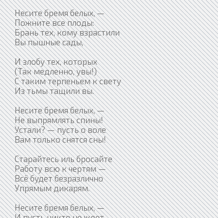
Несите бремя белых, —
Пожните все плоды:
Брань тех, кому взрастили
Вы пышные сады,
И злобу тех, которых
(Так медленно, увы!)
С таким терпеньем к свету
Из тьмы тащили вы.
Несите бремя белых, —
Не выпрямлять спины!
Устали? — пусть о воле
Вам только снятся сны!
Старайтесь иль бросайте
Работу всю к чертям —
Всё будет безразлично
Упрямым дикарям.
Несите бремя белых, —
И пусть никто не ждет