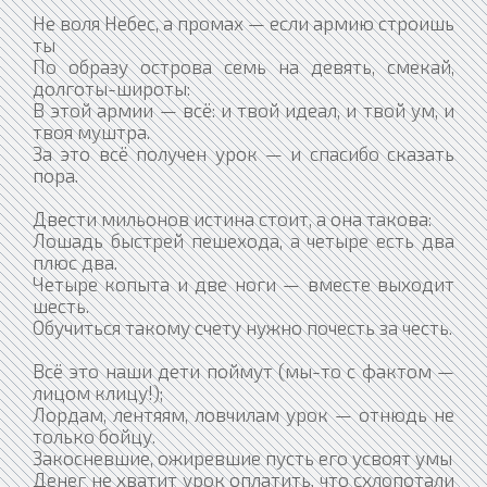
Не воля Небес, а промах — если армию строишь
ты
По образу острова семь на девять, смекай,
долготы-широты:
В этой армии — всё: и твой идеал, и твой ум, и
твоя муштра.
За это всё получен урок — и спасибо сказать
пора.
Двести мильонов истина стоит, а она такова:
Лошадь быстрей пешехода, а четыре есть два
плюс два.
Четыре копыта и две ноги — вместе выходит
шесть.
Обучиться такому счету нужно почесть за честь.
Всё это наши дети поймут (мы-то с фактом —
лицом клицу!);
Лордам, лентяям, ловчилам урок — отнюдь не
только бойцу.
Закосневшие, ожиревшие пусть его усвоят умы
Денег не хватит урок оплатить, что схлопотали