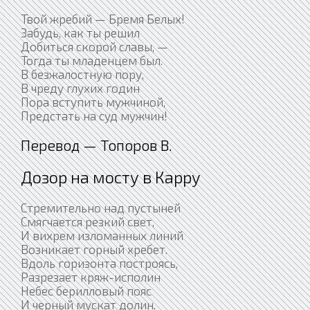
Твой жребий — Бремя Белых!
Забудь, как ты решил
Добиться скорой славы, —
Тогда ты младенцем был.
В безжалостную пору,
В чреду глухих годин
Пора вступить мужчиной,
Предстать на суд мужчин!
Перевод — Топоров В.
Дозор на мосту в Карру
Стремительно над пустыней
Смягчается резкий свет,
И вихрем изломанных линий
Возникает горный хребет.
Вдоль горизонта построясь,
Разрезает кряж-исполин
Небес берилловый пояс
И черный мускат долин.