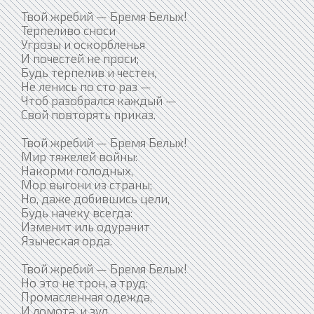
Твой жребий — Бремя Белых!
Терпеливо сноси
Угрозы и оскорбленья
И почестей не проси;
Будь терпелив и честен,
Не ленись по сто раз —
Чтоб разобрался каждый —
Свой повторять приказ.
Твой жребий — Бремя Белых!
Мир тяжелей войны:
Накорми голодных,
Мор выгони из страны;
Но, даже добившись цели,
Будь начеку всегда:
Изменит иль одурачит
Языческая орда.
Твой жребий — Бремя Белых!
Но это не трон, а труд:
Промасленная одежда,
И ломота, и зуд.