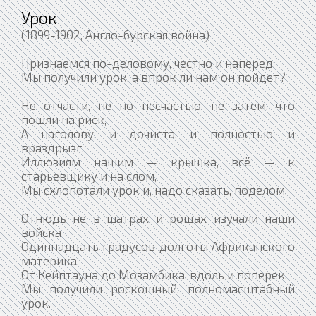
Урок
(1899-1902, Англо-бурская война)
Признаемся по-деловому, честно и наперед:
Мы получили урок, а впрок ли нам он пойдет?
Не отчасти, не по несчастью, не затем, что
пошли на риск,
А наголову, и дочиста, и полностью, и
враздрызг,
Иллюзиям нашим — крышка, всё — к
старьевщику и на слом,
Мы схлопотали урок и, надо сказать, поделом.
Отнюдь не в шатрах и рощах изучали наши
войска
Одиннадцать градусов долготы Африканского
материка,
От Кейптауна до Мозамбика, вдоль и поперек,
Мы получили роскошный, полномасштабный
урок.