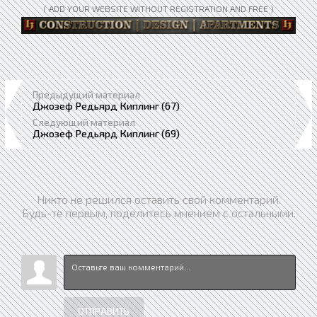
( ADD YOUR WEBSITE WITHOUT REGISTRATION AND FREE )
Предыдущий материал
Джозеф Редьярд Киплинг (67)
Следующий материал
Джозеф Редьярд Киплинг (69)
Никто не решился оставить свой комментарий.
Будь-те первым, поделитесь мнением с остальными.
ОТПРАВИТЬ