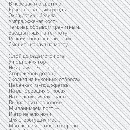
В небе зажгло светило
Красок закатных гроздь —
Охра, лазурь, белила,
Умбра, жженая кость.
Там, над обрывом гранитным.
Звезды глядят в темноту —
Резкий свисток велит нам
Сменить караул на мосту.
(Стой до седьмого пота
У подножия гор —
Не армия, нет — всего-то
Сторожевой дозор.)
Скользя на кухонных отбросах
На банках из-под жратвы,
На выгоревших откосах,
На жалких пучках травы —
Выбрав путь покороче,
Мы занимаем пост —
И это начало ночи
Для стерегущих мост.
Мы слышим — овец в корали