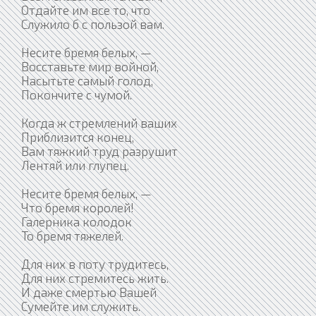
Отдайте им все то, что
Служило б с пользой вам.
Несите бремя белых, —
Восставьте мир войной,
Насытьте самый голод,
Покончите с чумой.
Когда ж стремлений ваших
Приблизится конец,
Вам тяжкий труд разрушит
Лентяй или глупец.
Несите бремя белых, —
Что бремя королей!
Галерника колодок
То бремя тяжелей.
Для них в поту трудитесь,
Для них стремитесь жить.
И даже смертью Вашей
Сумейте им служить.