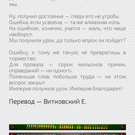
мы.
Ну, получил достоянье — гляди его не угробь:
Ошибка, если усвоена, — та же алмазная копь.
На ошибках, конечно, учатся — жаль, что чаще
наоборот.
Мы получили урок, да только впрок ли пойдет?
Ошибку, к тому же такую, не превратишь в
торжество
Для провала — сорок мильонов причин,
оправданий — ни одного.
Поменьше слов, побольше труда — на этом
вопрос закрыт
Империя получила урок. Империя благодарит!
Перевод — Витковский Е.