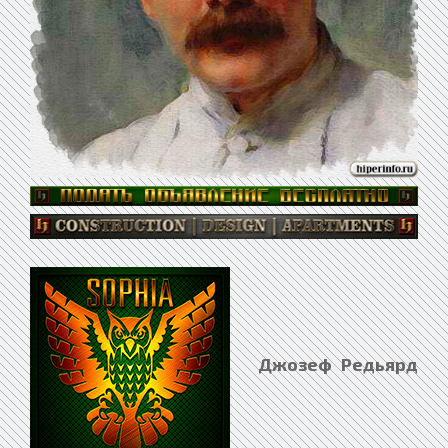
Джозеф Редьярд