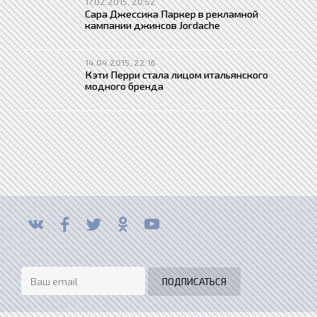
17.02.2015, 20:52
Сара Джессика Паркер в рекламной
кампании джинсов Jordache
14.04.2015, 22:16
Кэти Перри стала лицом итальянского
модного бренда