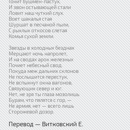
Гонит бушмен-пастух,
И звон остывающей стали
Ловит наш чуткий слух.
Воет шакалья стая
Шуршат в песчаной пыли,
С рыхлых откосов слетая
Комья сухой земли.
Звезды в холодных безднах
Мерцают ночь напролет,
И на сводах арок железных
Почиет небесный свод.
Покуда меж дальних склонов
Не послышится перестук,
Не вспыхнут окна вагонов,
Связующих север и юг.
Нет, не зря ты глаза мозолишь
Бурам, что пялятся с гор, —
Не армия, нет — всего лишь
Сторожевой дозор.
Перевод — Витковский Е.