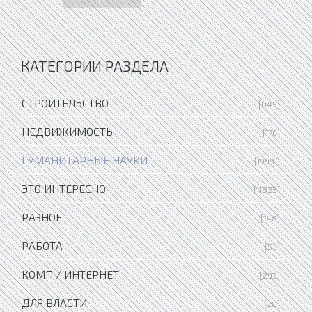
КАТЕГОРИИ РАЗДЕЛА
СТРОИТЕЛЬСТВО
[849]
НЕДВИЖИМОСТЬ
[176]
ГУМАНИТАРНЫЕ НАУКИ
[19991]
ЭТО ИНТЕРЕСНО
[11825]
РАЗНОЕ
[148]
РАБОТА
[53]
КОМП / ИНТЕРНЕТ
[292]
ДЛЯ ВЛАСТИ
[28]