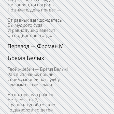
Ни лавров, ни награды,
Но знайте, день придет —
От равных вам дождетесь
Вы мудрого суда,
И равнодушно взвесит
Он подвиг ваш тогда.
Перевод — Фроман М.
Бремя Белых
Твой жребий — Бремя Белых!
Как в изгнанье, пошли
Своих сыновей на службу
Темным сынам земли;
На каторжную работу —
Нету ее лютей, —
Править тупой толпою
То дьяволов, то детей.