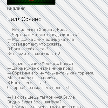
Киплинг
Билл Хокинс
— Не видел кто Хокинса, Билла?
— Черт возьми, мне откуда ж знать?
— Моя дочка с ним вдаль укатила,
Я хотел вот ему что сказать:
В Бога — тебя — так!
Вот ему что хочу я сказать!
— Знаешь физию Хокинса, Билла?
— Да не нужен он мне ни на прах!
— Образина его, ну точь-в-точь как горилла,
Миска жира в его волосах.
В Бога — его — так!
С жирной грязью в его волосах!
— Как отыщешь ты Хокинса Билла,
Видно, будет большая буза?
— Ему каски ремень намотаю на рыло,