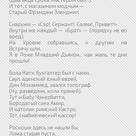
И тот, с магазином модным —
Старый Фрэмджи Эленджил.
Снаружи — «Сэр!, Сержант!, Салям!, Привет!»
Внутри же каждый — «Брат» — (порядку не во
вред);
На Уровне собравшись, к другим на
Встречу шли,
Я в Ложе Младший Дьякон... как жаль, те дни
прошли!
Бола Натх, бухгалтер был с нами,
Саул, аденский юный еврей,
Дин Мохаммед, звался топограф
(Ну, разведчик, коли прямей).
Тут и Бабу Чакербатти,
Бородатый сикх Амир,
И католик римский Кастро,
Тот, снабженческий кассир!
Роскоши здесь не нашли бы,
Ложа старая пуста,