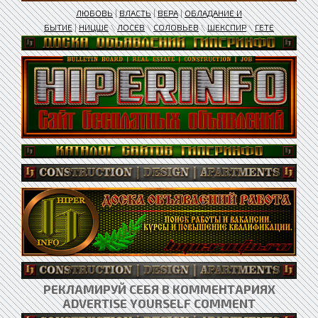
ЛЮБОВЬ
|
ВЛАСТЬ
|
ВЕРА
|
ОБЛАДАНИЕ И
БЫТИЕ
|
НИЦШЕ
\
ЛОСЕВ
\
СОЛОВЬЕВ
\
ШЕКСПИР
\
ГЕТЕ
РЕКЛАМИРУЙ СЕБЯ В КОММЕНТАРИЯХ
ADVERTISE YOURSELF COMMENT