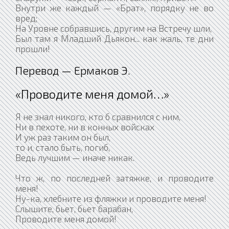
Внутри же каждый — «Брат», порядку не во
вред;
На Уровне собравшись, другим на Встречу шли,
Был там я Младший Дьякон... как жаль, те дни
прошли!
Перевод — Ермаков Э.
«Проводите меня домой…»
Я не знал никого, кто б сравнился с ним,
Ни в пехоте, ни в конных войсках
И уж раз таким он был,
то и, стало быть, погиб,
Ведь лучшим — иначе никак.
Что ж, по последней затяжке, и проводите
меня!
Ну-ка, хлебните из фляжки и проводите меня!
Слышите, бьет, бьет барабан,
Проводите меня домой!