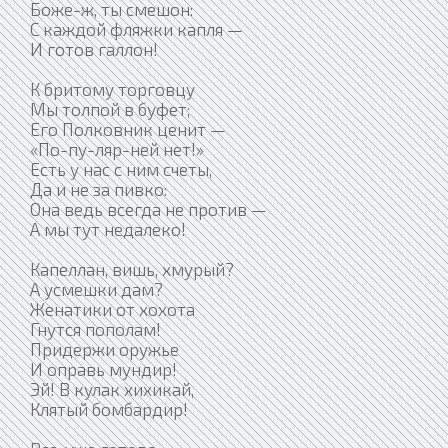
Боже-ж, ты смешон:
С каждой фляжки капля —
И готов галлон!
К бритому торговцу
Мы толпой в буфет;
Его Полковник ценит —
«По-пу-ляр-ней нет!»
Есть у нас с ним счеты,
Да и не за пивко:
Она ведь всегда не против —
А мы тут недалеко!
Капеллан, вишь, хмурый?
А усмешки дам?
Женатики от хохота
Гнутся пополам!
Придержи оружье
И оправь мундир!
Эй! В кулак хихикай,
Клятый бомбардир!