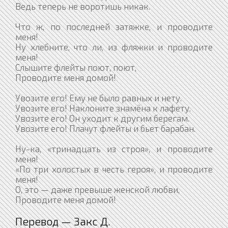
Ведь теперь не воротишь никак.
Что ж, по последней затяжке, и проводите
меня!
Ну хлебните, что ли, из фляжки и проводите
меня!
Слышите флейты поют, поют,
Проводите меня домой!
Увозите его! Ему не было равных и нету.
Увозите его! Наклоните знамёна к лафету.
Увозите его! Он уходит к другим берегам.
Увозите его! Плачут флейты и бьет барабан.
Ну-ка, «тринадцать из строя», и проводите
меня!
«По три холостых в честь героя», и проводите
меня!
О, это — даже превыше женской любви,
Проводите меня домой!
Перевод — Закс Д.