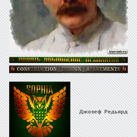
Джозеф Редьярд