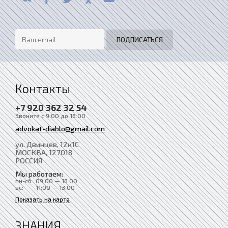
Контакты
+7 920 362 32 54
Звоните с 9:00 до 18:00
advokat-diablo@gmail.com
ул. Двинцев, 12к1С
МОСКВА
, 127018
РОССИЯ
Мы работаем:
пн-сб:
09:00 — 18:00
вс:
11:00 — 13:00
Показать на карте
ЗНАНИЯ