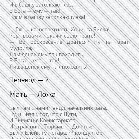
И в башку затолкаю глаза,
В Бога — ему — так!
Прям в башку затолкаю глаза!
— Глянь-ка, встретил ты Хокинса Билла!
Черт возьми, покажи свою прыть!
— Во Воскресение драться? Ну ты, брат,
мудрила,
Дам денек ему так походить,
В Бога — его — так!
Лишь денек ему так походить!
Перевод — ?
Мать — Ложа
Был там с нами Рандл, начальник базы,
Ну, и Бизли, тот, что с Пути,
И Эккман, с Комиссариата,
И стражник с Тюрьмы — Донкти;
Был и Блейк тут, старший кондуктор
(Два ведь срока Мастером был !),