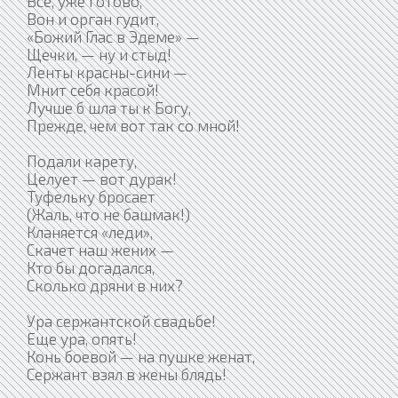
Все, уже готово,
Вон и орган гудит,
«Божий Глас в Эдеме» —
Щечки, — ну и стыд!
Ленты красны-сини —
Мнит себя красой!
Лучше б шла ты к Богу,
Прежде, чем вот так со мной!
Подали карету,
Целует — вот дурак!
Туфельку бросает
(Жаль, что не башмак!)
Кланяется «леди»,
Скачет наш жених —
Кто бы догадался,
Сколько дряни в них?
Ура сержантской свадьбе!
Еще ура, опять!
Конь боевой — на пушке женат,
Сержант взял в жены блядь!