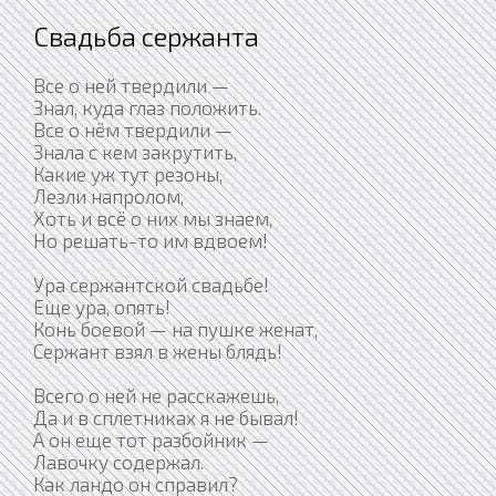
Свадьба сержанта
Все о ней твердили —
Знал, куда глаз положить.
Все о нём твердили —
Знала с кем закрутить,
Какие уж тут резоны,
Лезли напролом,
Хоть и всё о них мы знаем,
Но решать-то им вдвоем!
Ура сержантской свадьбе!
Еще ура, опять!
Конь боевой — на пушке женат,
Сержант взял в жены блядь!
Всего о ней не расскажешь,
Да и в сплетниках я не бывал!
А он еще тот разбойник —
Лавочку содержал.
Как ландо он справил?