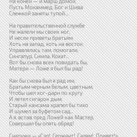
На коней — и марш домой,
Пусть Мохаммед, Бог и Шива
Слежкой заняты тупой....
На правительственной службе
Не жалели мы своих ног,
И несли приветы братьям
Хоть на запад, хоть на восток.
Управлялись там, помогали,
Сингапур, Симла, Кохат...
Вот бы снова всех повидать бы,
Матери — Ложе я был бы рад!
Как бы снова был я рад им,
Братьям черным белым, цветным,
Чтобы шел хог-дарн по кругу
И летел сигарок дым,
Старый кансама храпел бы тихо
И шумел за буфетом сад...
А я, встав пред Ложей как Мастер,
Совершал бы опять обряд!
Снаружи — «Сэр!, Сержант!, Салям!, Привет!»