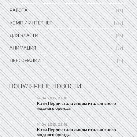
РАБОТА
[53]
КОМП / ИНТЕРНЕТ
[292]
ДЛЯ ВЛАСТИ
[28]
АНИМАЦИЯ
[39]
ПЕРСОНАЛИИ
[31]
ПОПУЛЯРНЫЕ НОВОСТИ
14.04.2015, 22:16
Кэти Перри стала лицом итальянского
модного бренда
14.04.2015, 22:16
Кэти Перри стала лицом итальянского
модного бренда