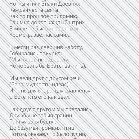
Но мы чтили Знаки Древних —
Каждая черта свята
Как то прошлое припомню,
Так мне дорог каждый штрих:
В мире не было «неверных»,
Кроме, разве, нас самих.
В месяц раз, свершив Работу,
Собирались покурить
(Мы пиров не задавали,
Не порвать бы Братства нить),
Мы вели друг с другом речи
(Вера, мудрость, идеал),
И — не для спора, для сравненья —
О Боге, кто его как звал.
Так друг с другом мы трепались,
Дружбы не забыв границ;
Ранняя заря будила
До безумья громких птиц.
Потом, сказав, что было чудно,