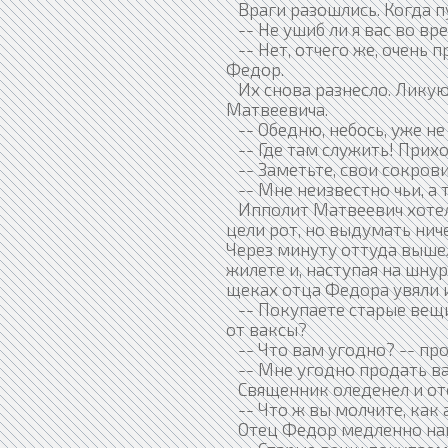
Враги разошлись. Когда пу
-- Не ушиб ли я вас во вр
-- Нет, отчего же, очень 
Федор.
Их снова разнесло. Лику
Матвеевича.
-- Обедню, небось, уже не
-- Где там служить! Прих
-- Заметьте, свои сокрови
-- Мне неизвестно чьи, а 
Ипполит Матвеевич хотел 
цели рот, но выдумать нич
Через минуту оттуда выше
жилете и, наступая на шнур
щеках отца Федора увяли и
-- Покупаете старые вещи?
от ваксы?
-- Что вам угодно? -- пр
-- Мне угодно продать ва
Священник оледенел и от
-- Что ж вы молчите, как 
Отец Федор медленно нап