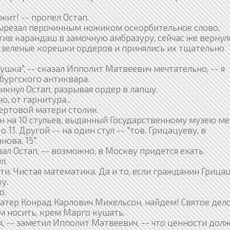
жит! -- пропел Остап.
ырезал перочинным ножиком оскорбительное слово,
тив карандаш в замочную амбразуру, сейчас же вернулс
зеленые корешки ордеров и принялись их тщательно
ушка", -- сказал Ипполит Матвеевич мечтательно, -- я
рбургского антиквара.
икнул Остап, разрывая ордер в лапшу.
о, от гарнитура...
ертовой матери столик.
н на 10 стульев, выданный Государственному музею м
 11. Другой -- на один стул -- "тов. Грицацуеву, в
ова, 15".
зал Остап, -- возможно, в Москву придется ехать.
л.
и. Чистая математика. Да и то, если гражданин Грица
у.
о.
фатер Конрад Карлович Михельсон, найдем! Святое дело
м носить, крем Марго кушать.
, -- заметил Ипполит Матвеевич, -- что ценности дол