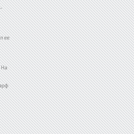
-
л ее
 На
шарф
м