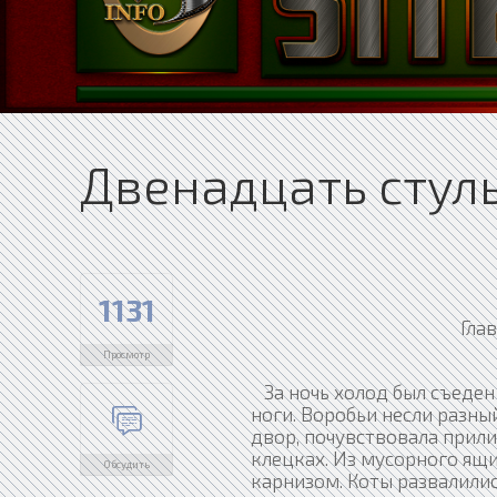
Двенадцать стуль
1131
Гла
Просмотр
За ночь холод был съеден 
ноги. Воробьи несли разны
двор, почувствовала прили
клецках. Из мусорного ящи
Обсудить
карнизом. Коты развалилис