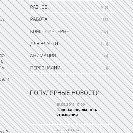
РАЗНОЕ
[148]
РАБОТА
а.
[53]
КОМП / ИНТЕРНЕТ
[292]
ДЛЯ ВЛАСТИ
[28]
по
АНИМАЦИЯ
[39]
и,
ть
ПЕРСОНАЛИИ
[31]
а, и
ПОПУЛЯРНЫЕ НОВОСТИ
18.06.2015, 17:06
Паровая реальность
стимпанка
17.05.2015, 14:58
сть?