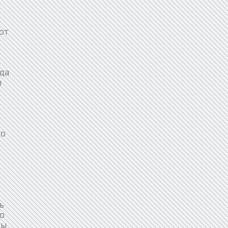
от
да
л
но
ь
но
ны