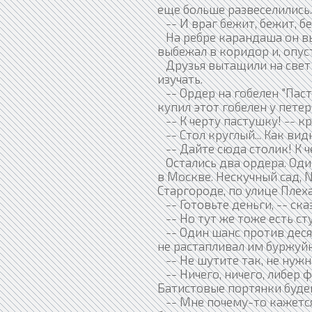
еще больше развеселились.
-- И враг бежит, бежит, бе
На ребре карандаша он в
выбежал в коридор и, опус
Друзья вытащили на свет 
изучать.
-- Ордер на гобелен "Паст
купил этот гобелен у пете
-- К черту пастушку! -- кр
-- Стол круглый... Как видн
-- Дайте сюда столик! К ч
Остались два ордера. Оди
в Москве. Нескучный сад, No
Старгороде, по улице Плехан
-- Готовьте деньги, -- ска
-- Но тут же тоже есть сту
-- Один шанс против десят
не растапливал им буржуйк
-- Не шутите так, не нужн
-- Ничего, ничего, либер 
Батистовые портянки буде
-- Мне почему-то кажется