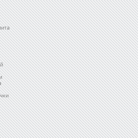
лита
ой
м
а
очки