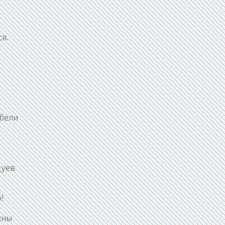
я.
ебели
цуев
!
жны