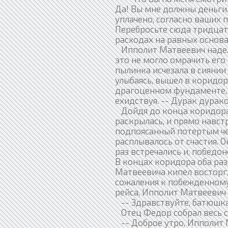
Да! Вы мне должны деньги.
уплачено, согласно ваших 
Перебросьте сюда тридцать
расходах на равных основ
Ипполит Матвеевич надел п
это не могло омрачить его
пылинка исчезала в сиянии
улыбаясь, вышел в коридор
драгоценном фундаменте, ж
ехидствуя. -- Дурак дурако
Дойдя до конца коридора, 
раскрылась, и прямо навст
подпоясанный потертым че
расплывалось от счастия. 
раз встречались и, победо
В концах коридора оба раз
Матвеевича кипел восторг.
сожаления к побежденному
рейса, Ипполит Матвеевич
-- Здравствуйте, батюшка,
Отец Федор собрал весь с
-- Доброе утро, Ипполит 