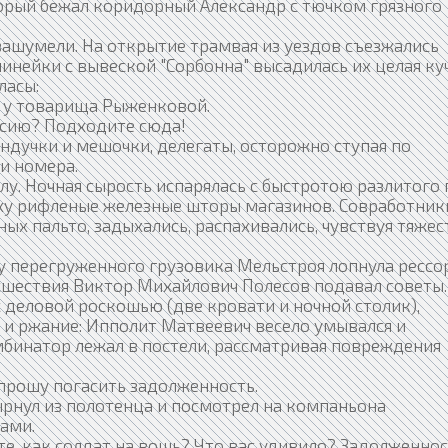
торый бежал коридорный Александр с тючком грязного
ашумели. На открытие трамвая из уездов съезжались
линейки с вывеской "Сорбонна" высадилась их целая куч
ласы:
 у товарища Рыженковой.
рсию? Подходите сюда!
ндучки и мешочки, делегаты, осторожно ступая по
и номера.
у. Ночная сырость испарялась с быстротою разлитого 
рху рифленые железные шторы магазинов. Совработник
ых пальто, задыхались, распахивались, чувствуя тяжес
 перегруженного грузовика Мельстроя лопнула рессор
шествия Виктор Михайлович Полесов подавал советы.
 деловой роскошью (две кровати и ночной столик),
 и ржание: Ипполит Матвеевич весело умывался и
мбинатор лежал в постели, рассматривая повреждения
- прошу погасить задолженность.
нул из полотенца и посмотрел на компаньона
ами.
е, как солдат на вошь? Что вас удивило? Задолженно