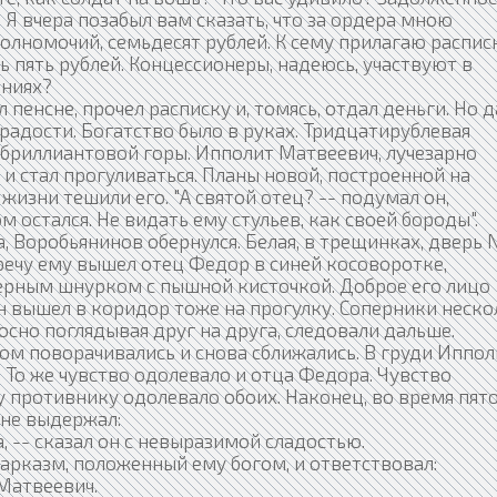
 Я вчера позабыл вам сказать, что за ордера мною
полномочий, семьдесят рублей. К сему прилагаю расписк
 пять рублей. Концессионеры, надеюсь, участвуют в
аниях?
енсне, прочел расписку и, томясь, отдал деньги. Но 
 радости. Богатство было в руках. Тридцатирублевая
 бриллиантовой горы. Ипполит Матвеевич, лучезарно
 и стал прогуливаться. Планы новой, построенной на
изни тешили его. "А святой отец? -- подумал он,
м остался. Не видать ему стульев, как своей бороды".
Воробьянинов обернулся. Белая, в трещинках, дверь N
речу ему вышел отец Федор в синей косоворотке,
рным шнурком с пышной кисточкой. Доброе его лицо
Он вышел в коридор тоже на прогулку. Соперники неск
носно поглядывая друг на друга, следовали дальше.
ом поворачивались и снова сближались. В груди Иппол
 То же чувство одолевало и отца Федора. Чувство
 противнику одолевало обоих. Наконец, во время пят
 не выдержал:
 -- сказал он с невыразимой сладостью.
арказм, положенный ему богом, и ответствовал:
Матвеевич.