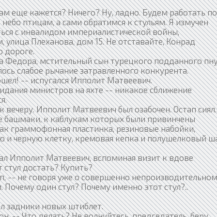
ам еще кажется? Ничего? Ну, ладно. Будем работать по
небо птицам, а сами обратимся к стульям. Я измучен
ься с инвалидом империалистической войны,
улица Плеханова, дом 15. Не отставайте, Конрад
о дороге.
Федора, мстительный сын турецкого подданного пну
ось слабое рычание затравленного конкурента.
ошел! -- испугался Ипполит Матвеевич.
идания министров на яхте -- никакое сближение
я.
 вечеру. Ипполит Матвеевич был озабочен. Остап сиял.
 башмаки, к каблукам которых были привинчены
как граммофонная пластинка, резиновые набойки,
ю и черную клетку, кремовая кепка и полушелковый 
азал Ипполит Матвеевич, вспоминая визит к вдове
т стул достать? Купить?
ап, -- не говоря уже о совершенно непроизводительно
. Почему один стул? Почему именно этот стул?..
л задники новых штиблет.
н. -- Что делать? Не волнуйтесь, председатель, беру