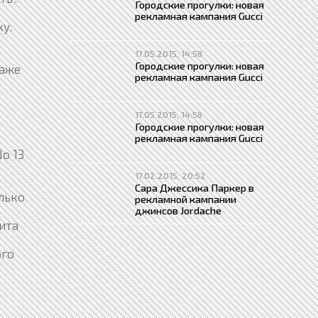
Городские прогулки: новая
рекламная кампания Gucci
у.
17.05.2015, 14:58
Городские прогулки: новая
даже
рекламная кампания Gucci
17.05.2015, 14:58
Городские прогулки: новая
рекламная кампания Gucci
o 13
17.02.2015, 20:52
Сара Джессика Паркер в
олько
рекламной кампании
джинсов Jordache
ита
ого