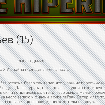
ев (15)
Глава седьмая
ва XIV. Знойная женщина, мечта поэта
без остатка. Стало так тепло, что у ранних прохожих н
й вздор. Даже курица, вышедшая из кухни в гостиничн
в сил и попыталась взлететь. Небо было в мелких обла
ка несло запахом фиалки и супа пейзан. Ветер млел по
ь на крыше, как в ложе, и, снисходительно сощурясь,