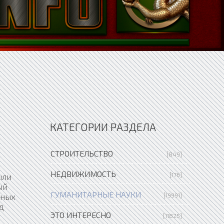
КАТЕГОРИИ РАЗДЕЛА
СТРОИТЕЛЬСТВО
[849]
НЕДВИЖИМОСТЬ
[176]
ыли
ый
ГУМАНИТАРНЫЕ НАУКИ
чных
[19991]
д
ЭТО ИНТЕРЕСНО
[11825]