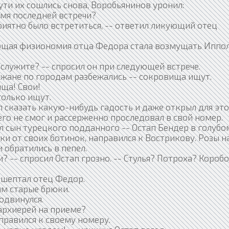
ти их сошлись снова, Воробьянинов уронил:
емя последней встречи?
приятно было встретиться, -- ответил ликующий отец
ющая физиономия отца Федора стала возмущать Иппо
 служите? -- спросил он при следующей встрече.
ожане по городам разбежались -- сокровища ищут.
ща! Свои!
только ищут.
сказать какую-нибудь гадость и даже открыл для эт
его не смог и рассерженно проследовал в свой номер.
л сын турецкого подданного -- Остап Бендер в голубо
ки от своих ботинок, направился к Вострикову. Розы н
 обратились в пепел.
 -- спросил Остап грозно. -- Стулья? Потроха? Короб
ошептал отец Федор.
м старые брюки.
одвинулся.
архиерей на приеме?
равился к своему номеру.