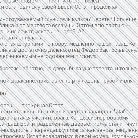
новые крадем! -- крикнул Остап вслед.
и остановился у своей двери. Остап продолжал
 многоуважаемый служитель культа? Берете? Есть еще 
ублика и от мертвого осла уши. Оптом всю партию --
они не лежат, искать не надо?! А?!
та захлопнулась.
лопая шнурками по ковру, медленно пошел назад. Ког
лилась достаточно далеко, отец Федор быстро высуну
о сдерживаемым негодованием пискнул:
бросаясь обратно, но дверь была уже заперта, и только
ой скважине, приставил ко рту ладонь трубой и внят
да?
век! -- прокричал Остап.
ной скважины выскочил и заерзал карандаш "Фабер",
дор пытался ужалить врага. Концессионер вовремя
арандаш. Враги, разделенные дверью, молча стали тянут
 молодость, и карандаш, упираясь, как заноза, медлен
м трофеем Остап возвратился в свой номер. Компаньо