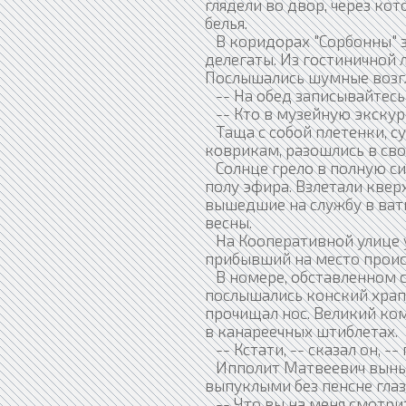
глядели во двор, через ко
белья.
В коридорах "Сорбонны" з
делегаты. Из гостиничной 
Послышались шумные возг
-- На обед записывайтесь
-- Кто в музейную экску
Таща с собой плетенки, су
коврикам, разошлись в сво
Солнце грело в полную сил
полу эфира. Взлетали кве
вышедшие на службу в ватн
весны.
На Кооперативной улице у
прибывший на место проис
В номере, обставленном с
послышались конский храп
прочищал нос. Великий ко
в канареечных штиблетах.
-- Кстати, -- сказал он, -
Ипполит Матвеевич выныр
выпуклыми без пенсне глаз
-- Что вы на меня смотрит