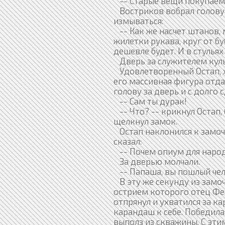
-- Старые вещи покупаем, 
Востриков вобрал голову 
измываться:
-- Как же насчет штанов,
жилетки рукава, круг от б
дешевле будет. И в стульях 
Дверь за служителем куль
Удовлетворенный Остап, х
его массивная фигура отда
голову за дверь и с долг
-- Сам ты дурак!
-- Что? -- крикнул Остап, 
щелкнул замок.
Остап наклонился к замочн
сказал:
-- Почем опиум для наро
За дверью молчали.
-- Папаша, вы пошлый чело
В эту же секунду из замоч
острием которого отец Фе
отпрянул и ухватился за к
карандаш к себе. Победила
выполз из скважины. С эти