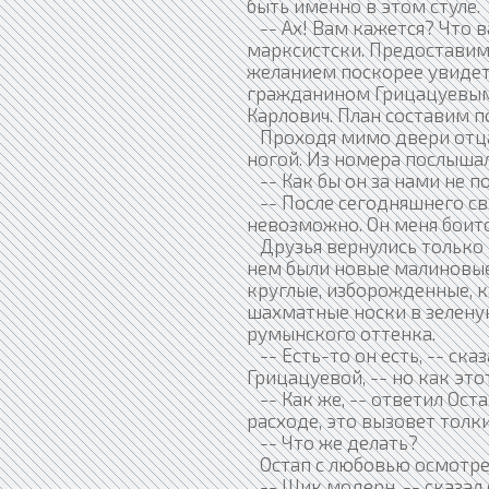
быть именно в этом стуле.
-- Ах! Вам кажется? Что в
марксистски. Предоставим 
желанием поскорее увидет
гражданином Грицацуевым, 
Карлович. План составим п
Проходя мимо двери отца 
ногой. Из номера послышал
-- Как бы он за нами не п
-- После сегодняшнего св
невозможно. Он меня боитс
Друзья вернулись только к
нем были новые малиновые
круглые, изборожденные, 
шахматные носки в зелену
румынского оттенка.
-- Есть-то он есть, -- ск
Грицацуевой, -- но как это
-- Как же, -- ответил Ост
расходе, это вызовет толки
-- Что же делать?
Остап с любовью осмотре
-- Шик модерн, -- сказал о