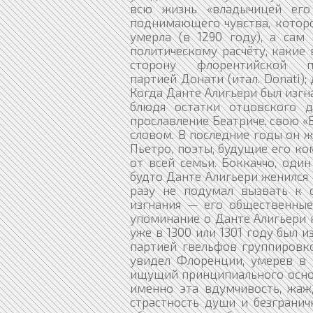
всю жизнь «владычицей его
поднимающего чувства, которо
умерла (в 1290 году), а сам
политическому расчёту, какие
сторону флорентийской 
партией Донати (итал. Donati)
Когда Данте Алигьери был изгн
блюдя остатки отцовского д
прославление Беатриче, свою 
словом. В последние годы он ж
Пьетро, поэты, будущие его к
от всей семьи. Боккаччо, оди
будто Данте Алигьери женился
разу не подумал вызвать к с
изгнания — его общественные
упоминание о Данте Алигьери к
уже в 1300 или 1301 году был и
партией гвельфов группировк
увидел Флоренции, умерев в и
ищущий принципиального основ
именно эта вдумчивость, жажд
страстность души и безгранич