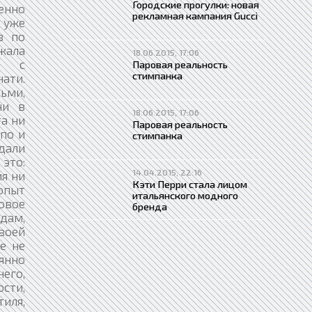
Городские прогулки: новая
енно
рекламная кампания Gucci
 уже
в по
жала
18.06.2015, 17:06
ей с
Паровая реальность
стимпанка
нати.
тьми,
ни в
18.06.2015, 17:06
а ни
Паровая реальность
опо и
стимпанка
дали
это:
14.04.2015, 22:16
я ни
Кэти Перри стала лицом
опыт
итальянского модного
овое
бренда
одам,
своей
е не
янно
его,
сти,
иля,