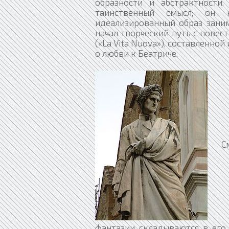
образности и абстрактности
таинственный смысл; он 
идеализированный образ заним
начал творческий путь с повес
(«La Vita Nuova»), составленно
о любви к Беатриче.
Смелые и грациозные, порой сознательно грубые образы-фантазии складываются в его Комедии в определённый, строго рассчитанный рисунок. Позже Данте очутился в водовороте партий, был даже завзятым муниципалистом; но у него была потребность уяснить для себя основные принципы политической деятельности, поэтому он пишет свой латинский трактат «О монархии» («De Monarchia»). Данное произведение — своеобразный апофеоз гуманитарного императора, рядом с которым он желал бы поставить столь же идеальное папство. Годы изгнания были для Данте годами скитальчества. Уже в ту пору он был лирическим поэтом среди тосканских поэтов «нового стиля» — Чино из Пистойи, Гвидо Кавальканти и др. Его «La Vita Nuova» уже была написана; изгнание сделало его более серьёзным и строгим. Он затевает свой «Пир» («Convivio»