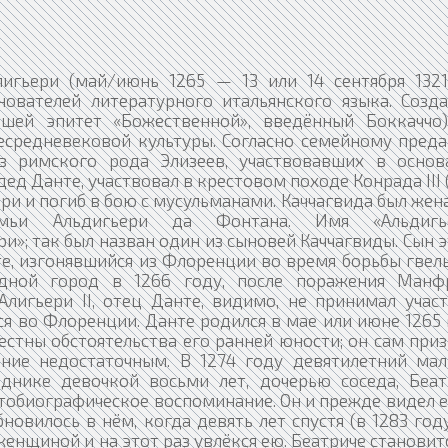
игьери (май/июнь 1265 — 13 или 14 сентября 132
нователей литературного итальянского языка. Созда
шей эпитет «Божественной», введённый Боккаччо
есредневековой культуры. Согласно семейному преда
з римского рода Элизеев, участвовавших в основ
ед Данте, участвовал в крестовом походе Конрада III 
ри и погиб в бою с мусульманами. Каччагвида был жен
мьи Альдигьери да Фонтана. Имя «Альдигь
и»; так был назван один из сыновей Каччагвиды. Сын 
те, изгонявшийся из Флоренции во время борьбы гве
одной город в 1266 году, после поражения Манф
Алигьери II, отец Данте, видимо, не принимал участ
ся во Флоренции. Данте родился в мае или июне 1265
естны обстоятельства его ранней юности; он сам при
ание недостаточным. В 1274 году девятилетний мал
днике девочкой восьми лет, дочерью соседа, Беат
тобиографическое воспоминание. Он и прежде видел е
новилось в нём, когда девять лет спустя (в 1283 год
енщиной и на этот раз увлёкся ею. Беатриче становит