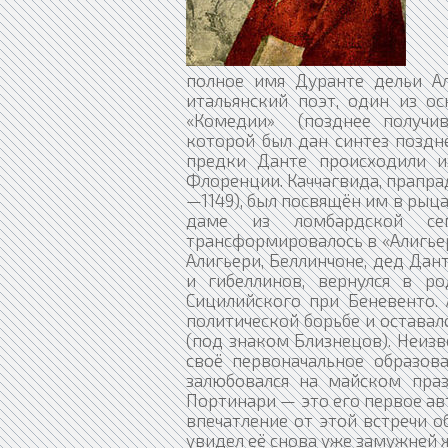
полное имя Дуранте дельи Ал
итальянский поэт, один из ос
«Комедии» (позднее получив
которой был дан синтез поздн
предки Данте происходили и
Флоренции. Каччагвида, прапрад
—1149), был посвящён им в рыца
даме из ломбардской се
трансформировалось в «Алигьер
Алигьери, Беллинчоне, дед Дан
и гибеллинов, вернулся в р
Сицилийского при Беневенто. 
политической борьбе и оставал
(под знаком Близнецов). Неизв
своё первоначальное образов
залюбовался на майском праз
Портинари — это его первое ав
впечатление от этой встречи об
увидел её снова уже замужней ж