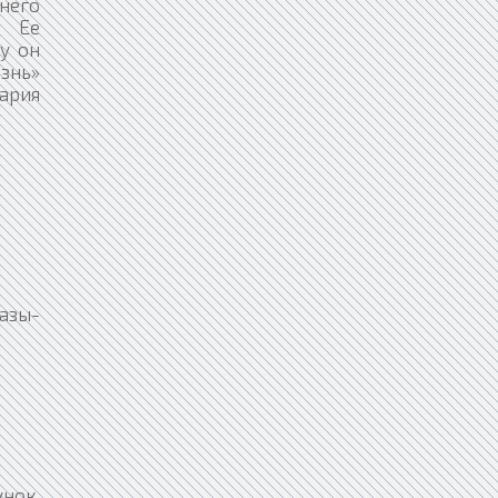
него
. Ее
у он
изнь»
тария
ной работе мысли, вчитывается с трудом в Боэциево «Об утешении философии», слышит впервые, что Цицерон писал о том же в своём рассуждении «О дружбе» (Convivio II, 13). Его горе настолько улеглось, что, когда одна молодая красивая дама взглянула на него с участьем, соболезнуя ему, в нём проснулось какое-то новое, неясное чувство, полное компромиссов, со старым, ещё не забытым. Он начинает уверять себя, что в той красавице пребывает та же любовь, которая заставляет его лить слезы. Всякий раз, когда она встречалась с ним, она глядела на него так же, бледнея, как бы под влиянием любви; это напоминало ему Беатриче: ведь она была такая же бледная. Он чувствует, что начинает заглядыв