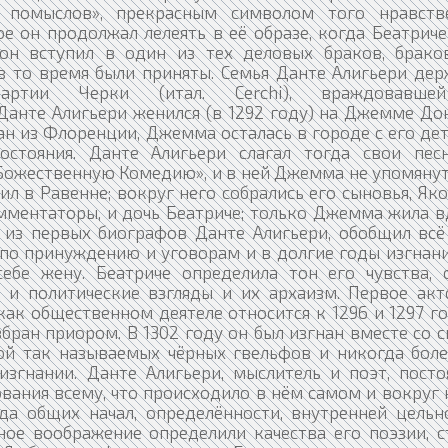
 помыслов», прекрасным символом того нравств
е он продолжал лелеять в её образе, когда Беатриче
 он вступил в один из тех деловых браков, брако
 в то время были приняты. Семья Данте Алигьери дер
партии Черки (итал. Cerchi), враждовавш
; Данте Алигьери женился (в 1292 году) на Джемме До
ан из Флоренции, Джемма осталась в городе с его де
остояния. Данте Алигьери слагал тогда свои пес
«Божественную Комедию», и в ней Джемма не упомянут
ил в Равенне; вокруг него собрались его сыновья, Як
омментаторы, и дочь Беатриче; только Джемма жила в
н из первых биографов Данте Алигьери, обобщил всё 
 по принуждению и уговорам и в долгие годы изгнани
ебе жену. Беатриче определила тон его чувства, 
 и политические взгляды и их архаизм. Первое акт
ак общественном деятеле относится к 1296 и 1297 г
збран приором. В 1302 году он был изгнан вместе со 
ой так называемых чёрных гвельфов и никогда боле
згнании. Данте Алигьери, мыслитель и поэт, посто
ания всему, что происходило в нём самом и вокруг н
а общих начал, определённости, внутренней цельно
ное воображение определили качества его поэзии, ст