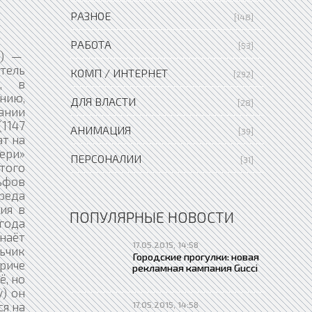
РАЗНОЕ
[148]
РАБОТА
[53]
1) —
тель
КОМП / ИНТЕРНЕТ
[292]
), в
нию,
ДЛЯ ВЛАСТИ
[28]
ании
(1147
АНИМАЦИЯ
[39]
ат на
ери»
ПЕРСОНАЛИИ
[31]
этого
льфов
реда
ия в
ПОПУЛЯРНЫЕ НОВОСТИ
 года
знаёт
17.05.2015, 14:58
ьчик
Городские прогулки: новая
риче
рекламная кампания Gucci
ё, но
у) он
ся на
17.05.2015, 14:58