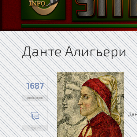
Данте Алигьери
1687
Просмотров
Данте
Обсудить