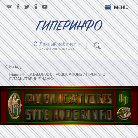
МЕНЮ
ГИПЕРИНФО
Личный кабинет
Вход и регистрация
Назад
Главная
»
CATALOGUE OF PUBLICATIONS / HIPERINFO
»
ГУМАНИТАРНЫЕ НАУКИ