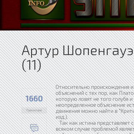
Артур Шопенгауэ
(11)
Относительно происхождения и
объяснений с тех пор, как Плат
1660
которую ловят не того голубя и т.
неопределенное объяснение ис
движения можно найти в "Критик
Просмотров
изд.).
Так как истина представляет с
всяком случае проблемой являе