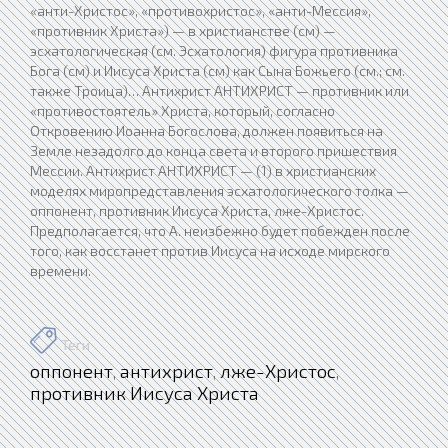
Теги
оппонент
антихрист
лже-Христос
,
,
,
противник Иисуса Христа