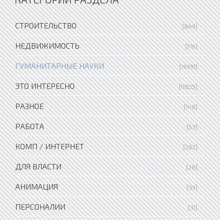
СТРОИТЕЛЬСТВО
[849]
НЕДВИЖИМОСТЬ
[176]
ГУМАНИТАРНЫЕ НАУКИ
[19991]
ЭТО ИНТЕРЕСНО
[11825]
РАЗНОЕ
[148]
РАБОТА
[53]
КОМП / ИНТЕРНЕТ
[292]
ДЛЯ ВЛАСТИ
[28]
АНИМАЦИЯ
[39]
ПЕРСОНАЛИИ
[31]