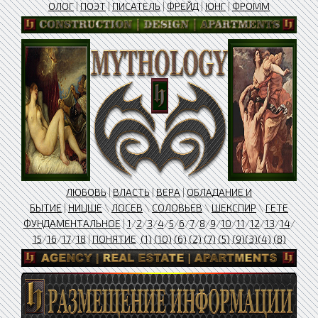
ОЛОГ
|
ПОЭТ
|
ПИСАТЕЛЬ
|
​ФРЕЙД
|
ЮНГ
|
ФРОММ
ЛЮБОВЬ
|
ВЛАСТЬ
|
ВЕРА
|
ОБЛАДАНИЕ И
БЫТИЕ
|
НИЦШЕ
\
ЛОСЕВ
\
СОЛОВЬЕВ
\
ШЕКСПИР
\
ГЕТЕ
ФУНДАМЕНТАЛЬНОЕ
|
1
/
2
/
3
/
4
/
5
/
6
/
7
/
8
/
9
/
10
/
11
/
12
/
13
/
14
/
15
/
16
/
17
/
18
|
ПОНЯТИЕ
(1)
(10)
(6)
(2)
(7)
(5)
(9)
(3)
(4)
(8)