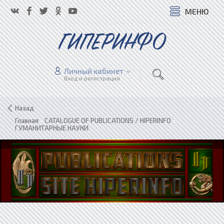
МЕНЮ
ГИПЕРИНФО
Личный кабинет
Вход и регистрация
Назад
Главная
»
CATALOGUE OF PUBLICATIONS / HIPERINFO
»
ГУМАНИТАРНЫЕ НАУКИ