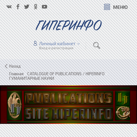
МЕНЮ
ГИПЕРИНФО
Личный кабинет
Вход и регистрация
Назад
Главная
»
CATALOGUE OF PUBLICATIONS / HIPERINFO
»
ГУМАНИТАРНЫЕ НАУКИ