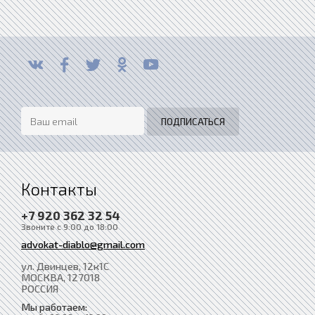
Контакты
+7 920 362 32 54
Звоните с 9:00 до 18:00
advokat-diablo@gmail.com
ул. Двинцев, 12к1С
МОСКВА
, 127018
РОССИЯ
Мы работаем: