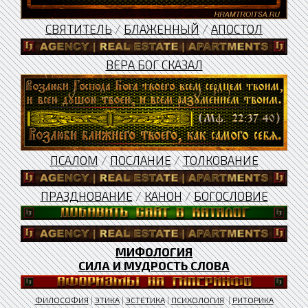
СВЯТИТЕЛЬ
/
БЛАЖЕННЫЙ
/
АПОСТОЛ
ВЕРА БОГ СКАЗАЛ
ПСАЛОМ
/
ПОСЛАНИЕ
/
ТОЛКОВАНИЕ
ПРАЗДНОВАНИЕ
/
КАНОН
/
БОГОСЛОВИЕ
МИФОЛОГИЯ
СИЛА И МУДРОСТЬ СЛОВА
ФИЛОСОФИЯ
|
ЭТИКА
|
ЭСТЕТИКА
|
ПСИХОЛОГИЯ
|
РИТОРИКА