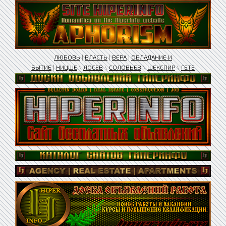
ЛЮБОВЬ
|
ВЛАСТЬ
|
ВЕРА
|
ОБЛАДАНИЕ И
БЫТИЕ
|
НИЦШЕ
\
ЛОСЕВ
\
СОЛОВЬЕВ
\
ШЕКСПИР
\
ГЕТЕ