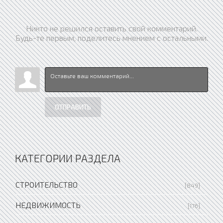
Никто не решился оставить свой комментарий.
Будь-те первым, поделитесь мнением с остальными.
ОТПРАВИТЬ
КАТЕГОРИИ РАЗДЕЛА
СТРОИТЕЛЬСТВО
[849]
НЕДВИЖИМОСТЬ
[176]