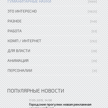
ГУМАНИТАРНЫЕ НАУКИ
[19991]
ЭТО ИНТЕРЕСНО
[11825]
РАЗНОЕ
[148]
РАБОТА
[53]
КОМП / ИНТЕРНЕТ
[292]
ДЛЯ ВЛАСТИ
[28]
АНИМАЦИЯ
[39]
ПЕРСОНАЛИИ
[31]
ПОПУЛЯРНЫЕ НОВОСТИ
17.05.2015, 14:58
Городские прогулки: новая рекламная