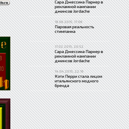
Сара Джессика Паркер в
рекламной кампании
джинсов Jordache
18.06.2015, 17:06
Паровая реальность
стимпанка
17.02.2015, 20:52
Сара Джессика Паркер в
рекламной кампании
джинсов Jordache
14.04.2015, 22:16
Кэти Перри стала лицом
итальянского модного
бренда