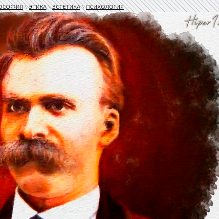
ОСОФИЯ
\
ЭТИКА
\
ЭСТЕТИКА
\
ПСИХОЛОГИЯ