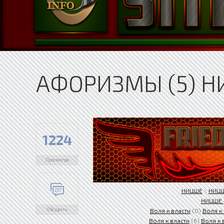
АФОРИЗМЫ (5) 
1224
Просмотра
НИЦШЕ
\
НИЦШ
НИЦШЕ 
Обсудить
Воля к власти
(0)
Воля к
Воля к власти
(6)
Воля к 