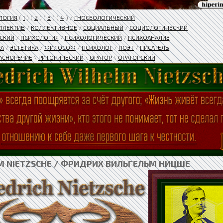
ЛОГИЯ
(
1
) (
2
) (
3
) (
4
) /
ГНОСЕОЛОГИЧЕСКИЙ
ЛЛЕКТИВ
/
КОЛЛЕКТИВНОЕ
/
СОЦИАЛЬНЫЙ
/
СОЦИОЛОГИЧЕСКИЙ
СКИЙ
/
ПСИХОЛОГИЯ
/
ПСИХОЛОГИЧЕСКИЙ
/
ПСИХОАНАЛИЗ
КА
/
ЭСТЕТИКА
/
ФИЛОСОФ
/
ПСИХОЛОГ
/
ПОЭТ
/
ПИСАТЕЛЬ
АСНОРЕЧИЕ
\
РИТОРИЧЕСКИЙ
\
ОРАТОР
\
ОРАТОРСКИЙ
LM NIETZSCHE / ФРИДРИХ ВИЛЬГЕЛЬМ НИЦШЕ