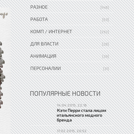
РАЗНОЕ
[148]
РАБОТА
[53]
КОМП / ИНТЕРНЕТ
[292]
ДЛЯ ВЛАСТИ
[28]
АНИМАЦИЯ
[39]
ПЕРСОНАЛИИ
[31]
ПОПУЛЯРНЫЕ НОВОСТИ
14.04.2015, 22:16
Кэти Перри стала лицом
итальянского модного
бренда
17.02.2015, 20:52