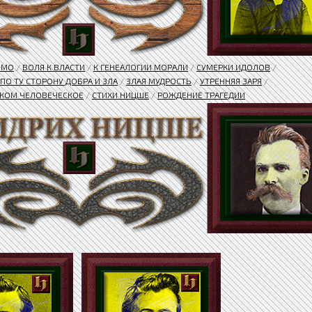
OMO
/
ВОЛЯ К ВЛАСТИ
/
К ГЕНЕАЛОГИИ МОРАЛИ
/
СУМЕРКИ ИДОЛОВ
/
ПО ТУ СТОРОНУ ДОБРА И ЗЛА
/
ЗЛАЯ МУДРОСТЬ
/
УТРЕННЯЯ ЗАРЯ
/
КОМ ЧЕЛОВЕЧЕСКОЕ
/
СТИХИ НИЦШЕ
/
РОЖДЕНИЕ ТРАГЕДИИ