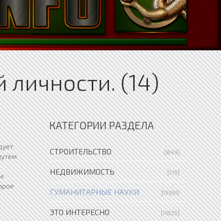
 личности. (14)
КАТЕГОРИИ РАЗДЕЛА
дует
СТРОИТЕЛЬСТВО
[849]
путем
НЕДВИЖИМОСТЬ
[176]
м
орое
ГУМАНИТАРНЫЕ НАУКИ
[19991]
ЭТО ИНТЕРЕСНО
[11825]