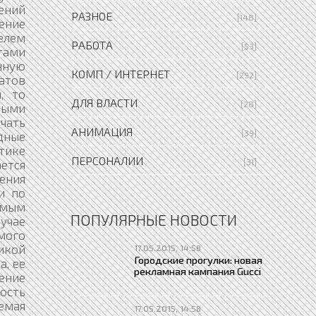
РАЗНОЕ
[148]
РАБОТА
[53]
КОМП / ИНТЕРНЕТ
[292]
ДЛЯ ВЛАСТИ
[28]
АНИМАЦИЯ
[39]
ПЕРСОНАЛИИ
[31]
ПОПУЛЯРНЫЕ НОВОСТИ
17.05.2015, 14:58
Городские прогулки: новая
рекламная кампания Gucci
17.05.2015, 14:58