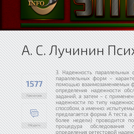
А. С. Лучинин Пс
3. Надежность параллельных форм. Сущность, достоинства и недостатки Надежность параллельных форм – характеристика надежности психодиагностической методики с помощью взаимозаменяемых форм теста. При этом одни и те же испытуемые в выборке определения надежности обследуются вначале с использованием основного набора заданий, а затем – с применением аналогичных дополнительных наборов. Коэффициент надежности по типу надежности параллельных форм может быть определен и другим способом, а именно: испытуемые делятся примерно на равные группы, затем одной из них предлагается форма А теста, а другой – форма Б. Через определенное время (обычно не более недели) проводится повторное тестирование, но в обратном порядке. Такая процедура обследования лишена значительной части недостатков способа определения ретестовой надежности. Так как в параллельной форме используется другой по содержанию материал, возможность тренировки и запоминания отдельных решений уменьшается. Важнейшим преимуществом данного метода является сокращение временного интервала перед повторным обследованием. Основным показателем надежности параллельных форм является коэффициент корреляции между результатами первичного и повторного обследований, который позволяет оценить как временную стабильность теста (собственно надежность), так и степень соответствия результатов обеих форм теста. Если формы применяются непосредственно одна за другой, то корреляция отражает их взаимозаменяемость. Отношение между параллельными формами теста имеет сложный характер. Оба набора заданий должны не только отвечать одним и тем же требованиям, измеряя идентичные показатели и давая сходные результаты, но вместе с тем быть относительно независимыми друг от друга. На практике эта задача осуществима далеко не для всех тестовых заданий (в особенности это касается личностных методик, опросников), что существенно ограничивает сферу применения надежности параллельных форм. Другим недостатком характеристики надежности по типу надежности параллельных форм является возможность усвоения испытуемым принципа решения, общего для основной и параллельной форм. Таким образом, в случае оценки надежности параллельных форм влияние тренировки и навыка, приобретаемого при повторном обследовании, если и снижается по сравнению с характеристикой надежности ретестовой, однако не устраняется полностью. 4. Надежность частей теста, ее определение методом расщепления. Уравнение Спирмена – Брауна. Определение коэффициента надежности с помощью формул Дж. Фланагана и Рюлона Надежность частей теста – характеристика надежности психодиагностической методики, получаемая путем анализа устойчивости результатов отдельных совокупностей тестовых задач или единичных пунктов (заданий) теста. Наиболее простым и распространенным способом определения надежности частей теста является метод расщепления, суть которого заключается в выполнении испытуемым заданий двух равноценных частей теста. Обоснованием метода является вывод о том, что при нормальном или близком к нормальному распределении оценок по полному тесту выполнение любого случайного набора из частей теста даст аналогичное распределение (при условии, что части однородны по характеру заданий, по отношению к тесту в целом). Для оценки надежности методом расщепления выбирают две эквивалентные по характеру и степени трудности группы задач. Разделение объема заданий теста на сопоставимые части достигается: 1) распределением заданий на четные и нечетные (в том случае, если задания в тесте строго ранжированы по степени
1577
Просмотров
Обсудить