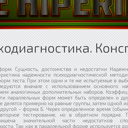
иходиагностика. Конс
 субъективной трудности); 2) распределением пунктов по принципу близости или равенства значений индексов трудности. Такой принцип разделения пригоден для тестов достижений, в которых обязателен ответ испытуемых на все пункты; 3) распределением задач по времени решения каждой из частей (для тестов скорости). Для испытуемых в выборке определения надежности (раздельно для каждой из частей теста) вычисляются оценки успешности решений, среднеквадратические отклонения первого и второго рядов оценок и коэффициенты корреляции сравниваемых рядов. Естественно, эти коэффициенты будут характеризовать надежность лишь половины теста. Уравнение Спирмена – Брауна отражает влияние изменения количества заданий на коэффициент надежности теста: rt = nr' t / 1 + (n – 1) r' t, где rt – коэффициент надежности для полного объема заданий, r' t – его значение после изменения числа заданий, n – отношение нового числа заданий к первоначальному (если число заданий полного теста – 100, а его части, полученной методом расщепления на половины, – 50, то n = 0,5). Отсюда для полного теста: rt = 2r' t / 1 + r' t. Приведенные формулы справедливы для случаев равных стандартных отклонений обеих половин теста (σxl = σх2). Если σxl отличается от σх2, для определения коэффициента надежности применяется формула Фланагана: rt = 4σ xlσ х2r' t / σ xl + σх2 + 2σxlσх2r' t. При определении rt целого теста можно воспользоваться формулой Рюлона: rt = 1 – σ2Δ / σ2 x, где σ2Δ – дисперсия разностей между результатами каждого испытуемого по двум половинам теста, σ2 x – дисперсия суммарных результатов. В данном случае коэффициент надежности рассчитывается как доля истинной дисперсии результатов теста. Разделение заданий теста на равноценные половины является лишь частным случаем надежности частей теста. Вполне возможно расщепление на три, четыре и более частей. В предельном случае число частей равно числу пунктов. При разделении всего набора заданий теста на любое количество групп для правильного определения надежности частей теста, как уже указывалось выше, должно соблюдаться требование равноценности таких групп. Поэтому при вычислении коэффициента надежности методом анализа внутренней согласованности отобранные задания теста должны быть в высокой степени однородны по содержанию и трудности (гомогенны). При гетерогенных задачах значения rt ниже истинных. Характеристика надежности по типу надежности частей теста имеет серьезные преимущества по сравнению с надежностью ретестовой и надежностью параллельных форм главным образом благодаря отсутствию необходимости в повторном обследовании. Таким образом, снимается влияние многих посторонних факторов, в частности тренировки, запоминания решений и т. д. Это обстоятельство определяет широкое распространение методов характеристики надежности частей теста по сравнению с другими типами надежности. К недостаткам метода относится невозможность проверить устойчивость результатов теста спустя определенное время. Это требует комбинирования метода надежности частей теста с другими типами характеристики надежности психологической методики. ЛЕКЦИЯ № 10. Сущность валидности 1. Определения валидности Валидность (от англ. valid – «действительный, пригодный, имеющий силу») – комплексная характеристика методики (теста), включающая сведения об области исследуемых явлений и репрезентативности диагностической процедуры по отношению к ним. В наиболее простой и общей формулировке валидность теста – это «понятие, указывающее нам, что тест измеряет и насколько хорошо он это делает» А. Анастази, 1982). В стандартных требованиях к психологическим и образовательным тестам валидность определяется как комплекс сведений о том, относительно каких групп психологических свойств личности могут быть сделаны выводы с помощью методики, а также о степени обоснованности выводов при использовании конкретных тестовых оценок или других форм оценивания. В психодиагностике валидность – обязательная и наиболее важная часть сведений о методике, включающая (наряду с указанными выше) данные о степени согласованности результатов теста с другими сведениями об исследуемой личности, полученными из различных источников (теоретических ожиданий, наблюдений, экспертных оценок, результатов других методик, достоверность которых установлена и т. д.), суждение об обоснованности прогноза развития исследуемого качества, связь изучаемой области поведения или особенности личности с определенными психологическими конструктами. Валидность описывает также конкретную направленность методики (контингент испытуемых по возрасту, уровню образования, социально-культурной принадлежности и т. д.) и степень обоснованности выводов в конкретных условиях использования теста. В совокупности сведений, характеризующих валидность теста, содержится информация об адекватности применяемой модели деятельности с точки зрения отражения в ней изучаемой психологической особенности, о степени однородности заданий (субтестов), включенных в тест, их сопоставимости при количественной оценке результатов теста в целом. 2. Важнейшие составляющие валидности Важнейшая составляющая валидности – определение области изучаемых свойств – имеет принципиальное теоретическое и практическое значение при выборе методики исследования и интерпретации ее данных. Содержащаяся в названии теста информация, как правило, недостаточна для суждения о сфере его применения. Это лишь обозначение, «имя» конкретной процедуры исследования. В качестве примера можно привести широко известную корректурную пробу. Область изучаемых свойств личности включает устойчивость и концентрацию внимания, психомоторную подвижность. Данная методика позволяет получать оценки выраженности этих психологических качеств у испытуемого, хорошо согласуется с показателями, полученными другими методами, и, следовательно, обладает высокой валидностью. Наряду с этим результаты выполнения корректурной пробы подвержены влиянию большого количества других факторов (нейродинамических особенностей, характеристик кратковременной и оперативной памяти, индивидуаль