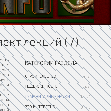
пект лекций (7)
ной переносимости монотонии, развития навыка чтения, особенностей зрения и т. д.), по отношению к которым методика не является специфичной. В случае применения корректурной пробы для их измерения валидность будет невелика или сомнительна. Таким образом, очерчивая сферу применения методики, валидность отражает и уровень обоснованности результатов измерения. Очевидно, что при небольшом количестве сопутствующих факторов, влияющих на результат исследования, а значит, при их незначит
КАТЕГОРИИ РАЗДЕЛА
СТРОИТЕЛЬСТВО
[849]
НЕДВИЖИМОСТЬ
[176]
ГУМАНИТАРНЫЕ НАУКИ
[19991]
ЭТО ИНТЕРЕСНО
[11825]