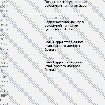
Городские прогулки: новая
рекламная кампания Gucci
17.02.2015, 20:52
Сара Джессика Паркер в
рекламной кампании
джинсов Jordache
14.04.2015, 22:16
Кэти Перри стала лицом
итальянского модного
бренда
14.04.2015, 22:16
Кэти Перри стала лицом
итальянского модного
бренда