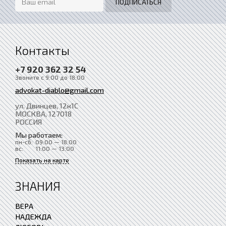
Контакты
+7 920 362 32 54
Звоните с 9:00 до 18:00
advokat-diablo@gmail.com
ул. Двинцев, 12к1С
МОСКВА
, 127018
РОССИЯ
Мы работаем:
пн-сб:
09:00 — 18:00
вс:
11:00 — 13:00
Показать на карте
ЗНАНИЯ
ВЕРА
НАДЕЖДА