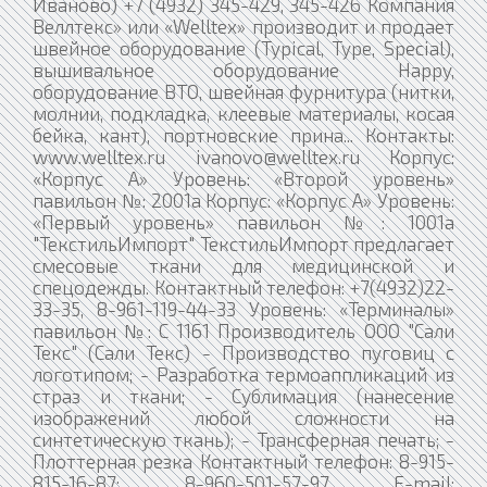
Иваново) +7 (4932) 345-429, 345-426 Компания
Веллтекс» или «Welltex» производит и продает
швейное оборудование (Typical, Type, Special),
вышивальное оборудование Happy,
оборудование ВТО, швейная фурнитура (нитки,
молнии, подкладка, клеевые материалы, косая
бейка, кант), портновские прина... Контакты:
www.welltex.ru ivanovo@welltex.ru Корпус:
«Корпус А» Уровень: «Второй уровень»
павильон №: 2001а Корпус: «Корпус А» Уровень:
«Первый уровень» павильон №: 1001а
"ТекстильИмпорт" ТекстильИмпорт предлагает
смесовые ткани для медицинской и
спецодежды. Контактный телефон: +7(4932)22-
33-35, 8-961-119-44-33 Уровень: «Терминалы»
павильон №: С 1161 Производитель ООО "Сали
Текс" (Сали Текс) - Производство пуговиц с
логотипом; - Разработка термоаппликаций из
страз и ткани; - Сублимация (нанесение
изображений любой сложности на
синтетическую ткань); - Трансферная печать; -
Плоттерная резка Контактный телефон: 8-915-
815-16-87; 8-960-501-57-97 E-mail: