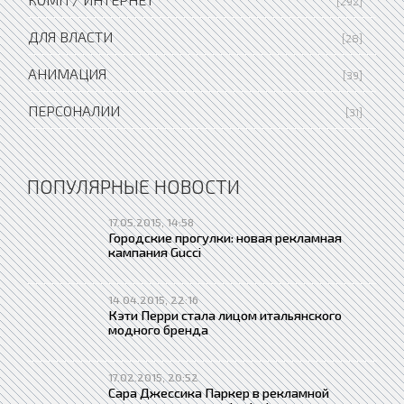
[292]
ДЛЯ ВЛАСТИ
[28]
АНИМАЦИЯ
[39]
ПЕРСОНАЛИИ
[31]
ПОПУЛЯРНЫЕ НОВОСТИ
17.05.2015, 14:58
Городские прогулки: новая рекламная
кампания Gucci
14.04.2015, 22:16
Кэти Перри стала лицом итальянского
модного бренда
17.02.2015, 20:52
Сара Джессика Паркер в рекламной