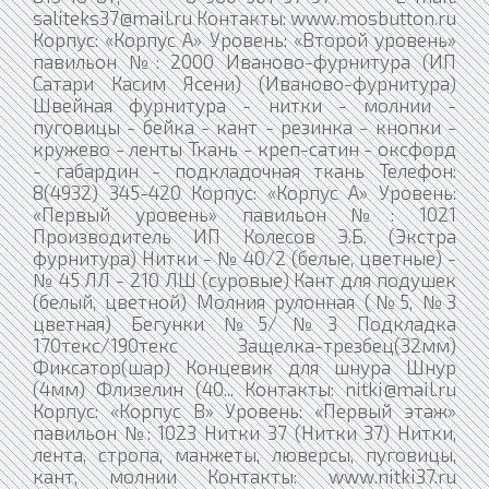
saliteks37@mail.ru Контакты: www.mosbutton.ru
Корпус: «Корпус А» Уровень: «Второй уровень»
павильон №: 2000 Иваново-фурнитура (ИП
Сатари Касим Ясени) (Иваново-фурнитура)
Швейная фурнитура - нитки - молнии -
пуговицы - бейка - кант - резинка - кнопки -
кружево - ленты Ткань - креп-сатин - оксфорд
- габардин - подкладочная ткань Телефон:
8(4932) 345-420 Корпус: «Корпус А» Уровень:
«Первый уровень» павильон №: 1021
Производитель ИП Колесов Э.Б. (Экстра
фурнитура) Нитки - № 40/2 (белые, цветные) -
№ 45 ЛЛ - 210 ЛШ (суровые) Кант для подушек
(белый, цветной) Молния рулонная (№5, №3
цветная) Бегунки №5/№3 Подкладка
170текс/190текс Защелка-трезбец(32мм)
Фиксатор(шар) Концевик для шнура Шнур
(4мм) Флизелин (40... Контакты: nitki@mail.ru
Корпус: «Корпус В» Уровень: «Первый этаж»
павильон №: 1023 Нитки 37 (Нитки 37) Нитки,
лента, стропа, манжеты, люверсы, пуговицы,
кант, молнии Контакты: www.nitki37.ru