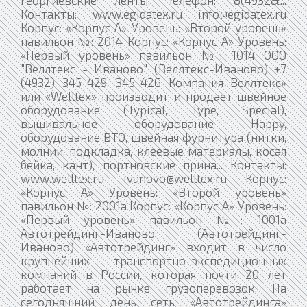
Контакты: www.egidatex.ru info@egidatex.ru
Корпус: «Корпус А» Уровень: «Второй уровень»
павильон №: 2014 Корпус: «Корпус А» Уровень:
«Первый уровень» павильон №: 1014 ООО
"Веллтекс - Иваново" (Веллтекс-Иваново) +7
(4932) 345-429, 345-426 Компания Веллтекс»
или «Welltex» производит и продает швейное
оборудование (Typical, Type, Special),
вышивальное оборудование Happy,
оборудование ВТО, швейная фурнитура (нитки,
молнии, подкладка, клеевые материалы, косая
бейка, кант), портновские прина... Контакты:
www.welltex.ru ivanovo@welltex.ru Корпус:
«Корпус А» Уровень: «Второй уровень»
павильон №: 2001а Корпус: «Корпус А» Уровень:
«Первый уровень» павильон №: 1001а
Автотрейдинг-Иваново (Автотрейдинг-
Иваново) «Автотрейдинг» входит в число
крупнейших транспортно-экспедиционных
компаний в России, которая почти 20 лет
работает на рынке грузоперевозок. На
сегодняшний день сеть «Автотрейдинга»