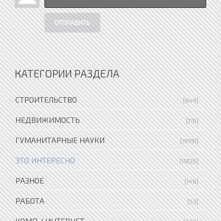
ОТПРАВИТЬ
КАТЕГОРИИ РАЗДЕЛА
СТРОИТЕЛЬСТВО
[849]
НЕДВИЖИМОСТЬ
[176]
ГУМАНИТАРНЫЕ НАУКИ
[19991]
ЭТО ИНТЕРЕСНО
[11825]
РАЗНОЕ
[148]
РАБОТА
[53]
КОМП / ИНТЕРНЕТ