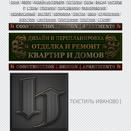
|
ОКНА
|
ДВЕРИ
|
ДИЗАЙН ИНТЕРЬЕРА
|
ПОТОЛКИ
|
ПОЛЫ
|
ФАСАД
|
ИНТЕРЬЕ
Р
|
СТЕНЫ
|
ГРУЗЧИКИ
|
ПОДСОБНИКИ
|
РАЗНОРАБОЧИЕ
|
|
НЕЗАВИСИМЫЙ
|
ЭКСПЕРТ
|
КЕРАМИКА
|
ПЛИТКА
|
ОБОИ
|
ОТДЕЛОЧНИК
|
ЭЛЕКТРИК
|
САНТЕХНИК
|
ПЛИТОЧНИК
|
ПЛОТНИК
|
СТОЛЯР
|
ТЕКСТИЛЬ ИВАНОВО |