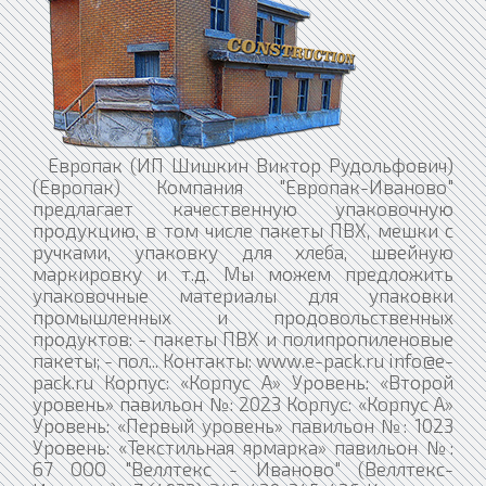
Европак (ИП Шишкин Виктор Рудольфович)
(Европак) Компания "Европак-Иваново"
предлагает качественную упаковочную
продукцию, в том числе пакеты ПВХ, мешки с
ручками, упаковку для хлеба, швейную
маркировку и т.д. Мы можем предложить
упаковочные материалы для упаковки
промышленных и продовольственных
продуктов: - пакеты ПВХ и полипропиленовые
пакеты; - пол... Контакты: www.e-pack.ru info@e-
pack.ru Корпус: «Корпус А» Уровень: «Второй
уровень» павильон №: 2023 Корпус: «Корпус А»
Уровень: «Первый уровень» павильон №: 1023
Уровень: «Текстильная ярмарка» павильон №:
67 ООО "Веллтекс - Иваново" (Веллтекс-