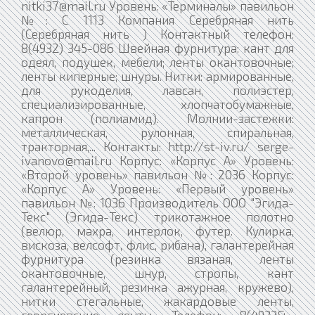
nitki37@mail.ru Уровень: «Терминалы» павильон
№: С 1113 Компания Серебряная нить
(Серебряная нить ) Контактный телефон:
8(4932) 345-086 Швейная фурнитура: кант для
одеял, подушек, мебели; ленты окантовочные;
ленты киперные; шнуры. Нитки: армированные,
для рукоделия, лавсан, полиэстер,
специализированные, хлопчатобумажные,
капрон (полиамид). Молнии-застежки:
металлическая, рулонная, спиральная,
тракторная,... Контакты: http://st-iv.ru/ serge-
ivanovo@mail.ru Корпус: «Корпус А» Уровень:
«Второй уровень» павильон №: 2036 Корпус:
«Корпус А» Уровень: «Первый уровень»
павильон №: 1036 Производитель ООО "Эгида-
Текс" (Эгида-Текс) трикотажное полотно
(велюр, махра, интерлок, футер. Кулирка,
вискоза, велсофт, флис, рибана), галантерейная
фурнитура (резинка вязаная, ленты
окантовочные, шнур, стропы, кант
галантерейный, резинка ажурная, кружево),
нитки стегальные, жакардовые ленты,
георгиевские ленты. Телефон: 8(4932&...