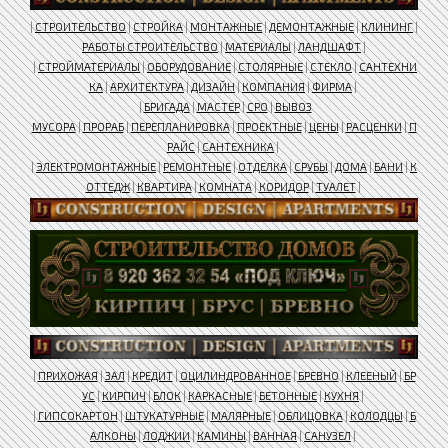
|
СТРОИТЕЛЬСТВО
|
СТРОЙКА
|
МОНТАЖНЫЕ
|
ДЕМОНТАЖНЫЕ
|
КЛИНИНГ
|
РАБОТЫ СТРОИТЕЛЬСТВО
|
МАТЕРИАЛЫ
|
ЛАНДШАФТ
|
|
СТРОЙМАТЕРИАЛЫ
|
ОБОРУДОВАНИЕ
|
СТОЛЯРНЫЕ
|
СТЕКЛО
|
САНТЕХНИ
КА
|
АРХИТЕКТУРА
|
ДИЗАЙН
|
КОМПАНИЯ
|
ФИРМА
|
|
БРИГАДА
|
МАСТЕР
|
СРО
|
ВЫВОЗ
МУСОРА
|
ПРОРАБ
|
ПЕРЕПЛАНИРОВКА
|
ПРОЕКТНЫЕ
|
ЦЕНЫ
|
РАСЦЕНКИ
|
П
РАЙС
|
САНТЕХНИКА
|
|
ЭЛЕКТРОМОНТАЖНЫЕ
|
РЕМОНТНЫЕ
|
ОТДЕЛКА
|
СРУБЫ
|
ДОМА
|
БАНИ
|
К
ОТТЕДЖ
|
КВАРТИРА
|
КОМНАТА
|
КОРИДОР
|
ТУАЛЕТ
|
|
ПРИХОЖАЯ
|
ЗАЛ
|
КРЕДИТ
|
ОЦИЛИНДРОВАННОЕ
|
БРЕВНО
|
КЛЕЕНЫЙ
|
БР
УС
|
КИРПИЧ
|
БЛОК
|
КАРКАСНЫЕ
|
БЕТОННЫЕ
|
КУХНЯ
|
|
ГИПСОКАРТОН
|
ШТУКАТУРНЫЕ
|
МАЛЯРНЫЕ
|
ОБЛИЦОВКА
|
КОЛОДЦЫ
|
Б
АЛКОНЫ
|
ЛОДЖИИ
|
КАМИНЫ
|
ВАННАЯ
|
САНУЗЕЛ
|