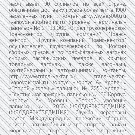
насчитывает 90 филиалов по всей стране,
обеспечивая доставку грузов более чем в 1900
населенных пункт... Контакты: www.ae5000.ru
ivanovo@autotrading.ru Уровень: «Терминалы»
павильон №: С 1139 ООО «Отдел грузоперевозок
Транс-вектор" (Группа компаний "Транс-
вектор" ) Группа компаний "Транс-вектор"
осуществляет грузоперевозки по России
сборных грузов в почтово-багажных вагонах
скорых пассажирских поездов, в крытых
товарных вагонах, а также вагонами,
контейнерами и автомашинами. Контакты:
http://www.trans-vektor.ru/ trans-vektor-
ivanovo@mail.ru Корпус: «Корпус А» Уровень:
«Второй уровень» павильон №: 2056 Уровень:
«Текстильная ярмарка» павильон №: 138 Корпус:
«Корпус А» Уровень: «Второй уровень»
павильон №: 2056 ЖЕЛДОРЭКСПЕДИЦИЯ
(ЖЕЛДОРЭКСПЕДИЦИЯ) Служба перевозки
грузов Международные перевозки сборных
грузов: - автомобильным транспортом - авиа и
морским транспортом - железнодорожные