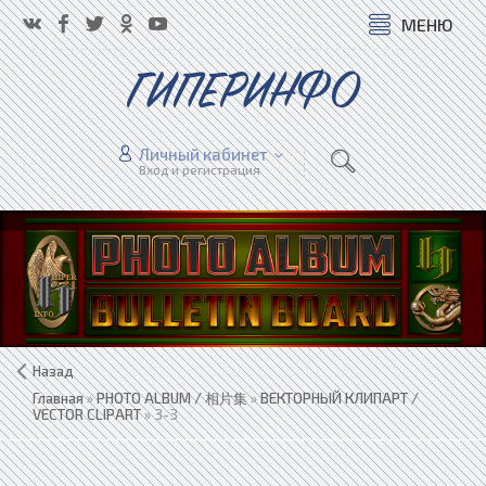
МЕНЮ
ГИПЕРИНФО
Личный кабинет
Вход и регистрация
Назад
Главная
»
PHOTO ALBUM / 相片集
»
ВЕКТОРНЫЙ КЛИПАРТ /
VECTOR CLIPART
» 3-3