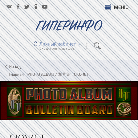
МЕНЮ
ГИПЕРИНФО
Личный кабинет
Вход и регистрация
Назад
Главная
»
PHOTO ALBUM / 相片集
»
СЮЖЕТ
СЮЖЕТ