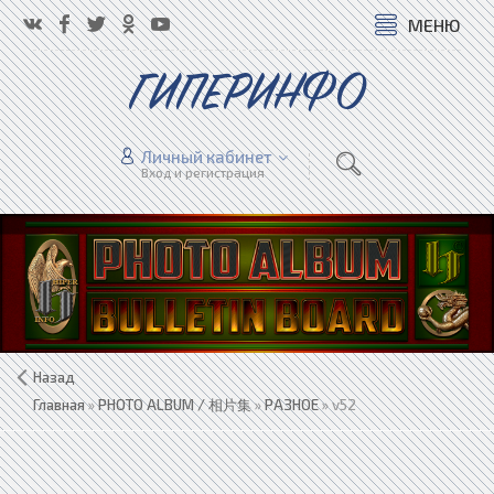
МЕНЮ
ГИПЕРИНФО
Личный кабинет
Вход и регистрация
Назад
Главная
»
PHOTO ALBUM / 相片集
»
РАЗНОЕ
» v52