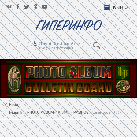
МЕНЮ
ГИПЕРИНФО
Личный кабинет
Вход и регистрация
Назад
Главная
»
PHOTO ALBUM / 相片集
»
РАЗНОЕ
» terentyev-01 (1)