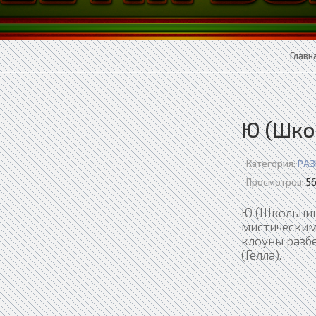
Главн
Ю (Шко
Категория:
РАЗ
Просмотров:
56
Ю (Школьник)
мистическим
клоуны разбе
(Гелла).