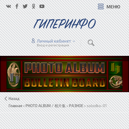
МЕНЮ
ГИПЕРИНФО
Личный кабинет
Вход и регистрация
Назад
Главная
»
PHOTO ALBUM / 相片集
»
РАЗНОЕ
» solodko-01